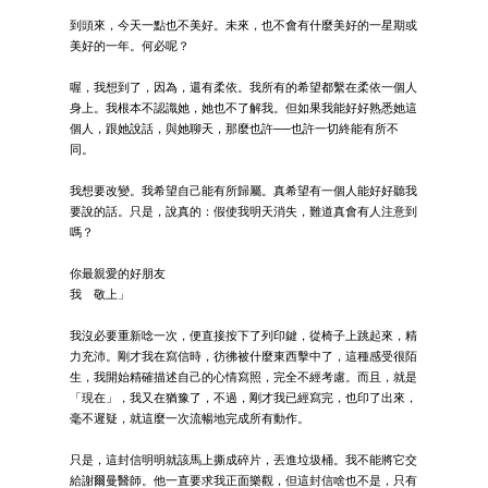
到頭來，今天一點也不美好。未來，也不會有什麼美好的一星期或
美好的一年。何必呢？
喔，我想到了，因為，還有柔依。我所有的希望都繫在柔依一個人
身上。我根本不認識她，她也不了解我。但如果我能好好熟悉她這
個人，跟她說話，與她聊天，那麼也許──也許一切終能有所不
同。
我想要改變。我希望自己能有所歸屬。真希望有一個人能好好聽我
要說的話。只是，說真的：假使我明天消失，難道真會有人注意到
嗎？
你最親愛的好朋友
我 敬上」
我沒必要重新唸一次，便直接按下了列印鍵，從椅子上跳起來，精
力充沛。剛才我在寫信時，彷彿被什麼東西擊中了，這種感受很陌
生，我開始精確描述自己的心情寫照，完全不經考慮。而且，就是
「現在」，我又在猶豫了，不過，剛才我已經寫完，也印了出來，
毫不遲疑，就這麼一次流暢地完成所有動作。
只是，這封信明明就該馬上撕成碎片，丟進垃圾桶。我不能將它交
給謝爾曼醫師。他一直要求我正面樂觀，但這封信啥也不是，只有