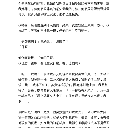
全然的無助與絕望。我知道我理應與謝爾曼醫師分享喜怒哀樂，讓
我媽開心，但他們並非真的想知道我的心情。他們只希望我過得還
可以，就算只是我嘴上說說，他們也能接受。
我轉身，急著要趕到印表機前，結果，我差點撞上康納．墨菲。我
畏縮了，等著他再推我一把，但他的兩手沒有動作。
「是怎樣啊？」康納說：「怎麼了？」
「什麼？」
他低頭瞥視。「你的手臂。」
我也垂下視線，看他在說什麼。喔。這個嗎？
「呃，」我說：「暑假我在艾利森公園實習當巡守員，有一天早上
輪值時，我發現一棵十二公尺高的超大橡樹，我開始往上爬，然
後，我──就摔下來了。其實滿搞笑的，因為摔到地上後，我整整
等了十分鐘，以為會有人來救我。『下一秒就有人來了，』我一直
告訴自己：『馬上就要有人來了。』後來呢，果然沒人出現，所
以……」
康納只是盯著我。然後，他突然意識到我說完了，立刻放聲大笑。
我一直假裝自己想要的，就是人們對我這段「搞笑」故事，會有像
他現在的反應，如今我的幻想成真，我卻必須承認這根本不是我要