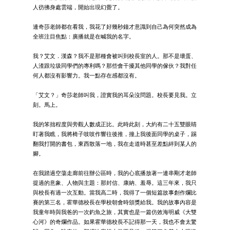
人彷彿身處雲端，開始出現幻覺了。
連奇莎老師都在看我，我花了好幾秒鐘才意識到自己為何突然成為
全班注目焦點：廣播就是在喊我的名字。
我？艾文．漢森？我不是那種會被叫到校長室的人。那不是壞蛋、
人渣跟垃圾同學們的專利嗎？那些會干擾其他同學的傢伙？我對任
何人都沒有影響力。我一點存在感都沒有。
「艾文？」奇莎老師叫我，證實我的耳朵沒問題。校長要見我。立
刻。馬上。
我的笨拙程度與旁觀人數成正比。此時此刻，大約有二十五雙眼睛
盯著我瞧，我將椅子吱吱作響往後推，撞上我後面同學的桌子，踢
翻我打開的書包，東西散落一地，我在走道時甚至差點絆到某人的
腳。
在我踏過空蕩走廊前往辦公區時，我的心底播放著一連串剛才老師
提過的意象、人物與主題：那封信、康納、羞辱。這三年來，我只
與校長有過一次互動。當我高二時，我得了一個短篇故事創作爛比
賽的第三名，霍華德校長在學校朝會時頒獎給我。我的故事內容是
我童年時與我爸的一次釣魚之旅，其實也是一篇仿效海明威《大雙
心河》的奇爛作品。如果霍華德校長不記得那一天，我也不會太驚