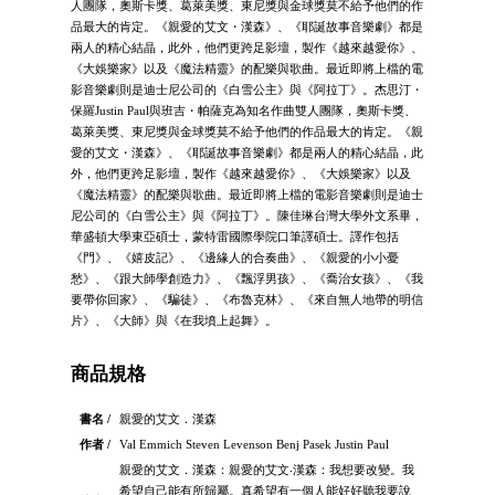
人團隊，奧斯卡獎、葛萊美獎、東尼獎與金球獎莫不給予他們的作
品最大的肯定。《親愛的艾文・漢森》、《耶誕故事音樂劇》都是
兩人的精心結晶，此外，他們更跨足影壇，製作《越來越愛你》、
《大娛樂家》以及《魔法精靈》的配樂與歌曲。最近即將上檔的電
影音樂劇則是迪士尼公司的《白雪公主》與《阿拉丁》。杰思汀・
保羅Justin Paul與班吉・帕薩克為知名作曲雙人團隊，奧斯卡獎、
葛萊美獎、東尼獎與金球獎莫不給予他們的作品最大的肯定。《親
愛的艾文・漢森》、《耶誕故事音樂劇》都是兩人的精心結晶，此
外，他們更跨足影壇，製作《越來越愛你》、《大娛樂家》以及
《魔法精靈》的配樂與歌曲。最近即將上檔的電影音樂劇則是迪士
尼公司的《白雪公主》與《阿拉丁》。陳佳琳台灣大學外文系畢，
華盛頓大學東亞碩士，蒙特雷國際學院口筆譯碩士。譯作包括
《門》、《嬉皮記》、《邊緣人的合奏曲》、《親愛的小小憂
愁》、《跟大師學創造力》、《飄浮男孩》、《喬治女孩》、《我
要帶你回家》、《騙徒》、《布魯克林》、《來自無人地帶的明信
片》、《大師》與《在我墳上起舞》。
商品規格
書名 /
親愛的艾文．漢森
作者 /
Val Emmich Steven Levenson Benj Pasek Justin Paul
親愛的艾文．漢森：親愛的艾文‧漢森：我想要改變。我
希望自己能有所歸屬。真希望有一個人能好好聽我要說