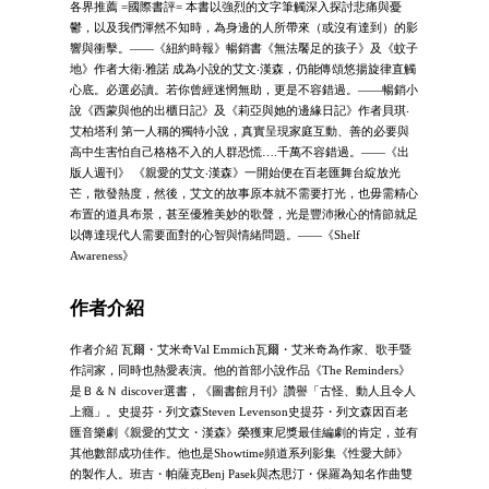
各界推薦 =國際書評= 本書以強烈的文字筆觸深入探討悲痛與憂
鬱，以及我們渾然不知時，為身邊的人所帶來（或沒有達到）的影
響與衝擊。——《紐約時報》暢銷書《無法饜足的孩子》及《蚊子
地》作者大衛‧雅諾 成為小說的艾文‧漢森，仍能傳頌悠揚旋律直觸
心底。必選必讀。若你曾經迷惘無助，更是不容錯過。——暢銷小
說《西蒙與他的出櫃日記》及《莉亞與她的邊緣日記》作者貝琪‧
艾柏塔利 第一人稱的獨特小說，真實呈現家庭互動、善的必要與
高中生害怕自己格格不入的人群恐慌….千萬不容錯過。——《出
版人週刊》 《親愛的艾文‧漢森》一開始便在百老匯舞台綻放光
芒，散發熱度，然後，艾文的故事原本就不需要打光，也毋需精心
布置的道具布景，甚至優雅美妙的歌聲，光是豐沛揪心的情節就足
以傳達現代人需要面對的心智與情緒問題。——《Shelf
Awareness》
作者介紹
作者介紹 瓦爾・艾米奇Val Emmich瓦爾・艾米奇為作家、歌手暨
作詞家，同時也熱愛表演。他的首部小說作品《The Reminders》
是Ｂ＆Ｎ discover選書，《圖書館月刊》讚譽「古怪、動人且令人
上癮」。史提芬・列文森Steven Levenson史提芬・列文森因百老
匯音樂劇《親愛的艾文・漢森》榮獲東尼獎最佳編劇的肯定，並有
其他數部成功佳作。他也是Showtime頻道系列影集《性愛大師》
的製作人。班吉・帕薩克Benj Pasek與杰思汀・保羅為知名作曲雙