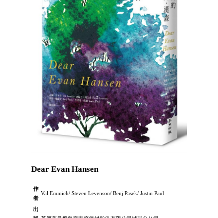
Dear Evan Hansen
作
Val Emmich/ Steven Levenson/ Benj Pasek/ Justin Paul
者
出