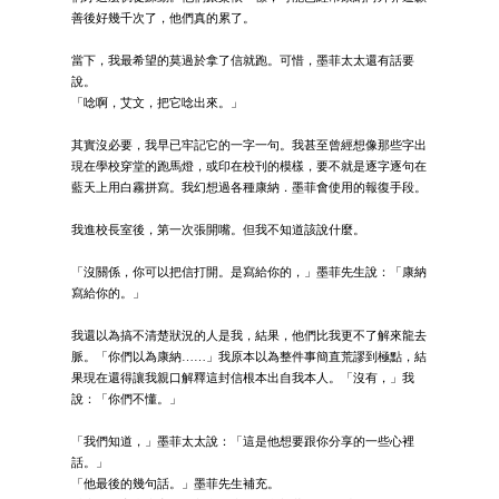
善後好幾千次了，他們真的累了。
當下，我最希望的莫過於拿了信就跑。可惜，墨菲太太還有話要
說。
「唸啊，艾文，把它唸出來。」
其實沒必要，我早已牢記它的一字一句。我甚至曾經想像那些字出
現在學校穿堂的跑馬燈，或印在校刊的模樣，要不就是逐字逐句在
藍天上用白霧拼寫。我幻想過各種康納．墨菲會使用的報復手段。
我進校長室後，第一次張開嘴。但我不知道該說什麼。
「沒關係，你可以把信打開。是寫給你的，」墨菲先生說：「康納
寫給你的。」
我還以為搞不清楚狀況的人是我，結果，他們比我更不了解來龍去
脈。「你們以為康納……」我原本以為整件事簡直荒謬到極點，結
果現在還得讓我親口解釋這封信根本出自我本人。「沒有，」我
說：「你們不懂。」
「我們知道，」墨菲太太說：「這是他想要跟你分享的一些心裡
話。」
「他最後的幾句話。」墨菲先生補充。