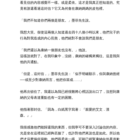
看見信的內容感覺不一樣。或是柔依。這才是我真正想知道的。究
竟有誰還看過這封信？它又為何會在康納媽媽的皮包裡。
「我們不知道你們兩個是朋友。」墨菲先生說。
我想大笑。假使這兩個人知道過去四十八個小時以來，他們兒子的
行為對我造成的內心煎熬，他們絕對不會說我們是朋友。
「我們還以為康納一個朋友也沒有。」他說。
這樣說就對了。在我印象中，沒錯，康納的確獨來獨往。這是我與
他的共通點。
「但是，這封信，」墨菲先生說：「似乎明確顯示，你與康納曾經
──或至少對康納而言，他把你當成……」
他再次頓住了。我還以為我已經很難將心裡話說出口了，沒想到康
納的父母表達重點也有一定的困難。
他指著那封信。「因為，白紙黑字寫著：『親愛的艾文．漢
森。』」
我很感激他們能歸還我的東西，但我寧可不要深入討論信的內容。
光是坐在這裡就已經夠丟臉了，也許對他們來說也是如此。所以他
們才這麼侷促躁動。他們跟柔依一樣，可能已經幫康納向外界道歉