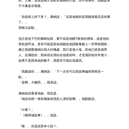
的。大概，這就是剛才我恥笑康納的代價，但不知為何，他聽起來
不大像是在報復。
「你從樹上掉下來？」康納說：「這真他媽的是我聽過最悲哀的事
了。」
我無法反駁。
也許是他下巴的幾根短髭，要不就是他帽T散發的煙味，或是他的
黑色指甲油，更有可能是因為我聽說他因吸毒被上一所學校開除，
總之我感覺康納比我大好幾歲，我只是個小鬼，而他已經是個男
人。這滿怪的，因為現在我站在他面前時，才意識到他非常瘦小，
如果不是因為他的靴子，我甚至可能比他還高。
「我建議你，」康納說：「下一次你可以把故事編得更精采一
點。」
「是啊，大概吧。」我承認。
康納低頭看著地板。我也是。
「就說你跟一個有種族歧視的人渣吵架啊。」他默默說。
「什麼？」
「《梅岡城故事》。」他說。
「喔……你是說那本小說？」