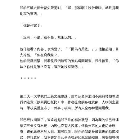
我的五臟六腑全都尖聲驚叫。「喔，那個啊？沒什麼啦。就只是我
亂寫的東西。」
「你是作家？」
「沒有，不是。這不是，寫來玩的。」
他仔細看了內容，表情變了。「『因為有柔依。』」他抬起頭，目
光冷酷。「你在寫我妹？」
他的雙唇抿緊，我看見我們短暫的連結瞬間斷裂。我往後退。「你
妹？你妹是誰？沒有，這跟她沒有關係。」
＊＊＊＊＊
第二天一大早我們上英文先修課，當奇莎老師滔滔不絕解釋她希望
我們注意《抄寫員巴托比》中，作者提出的各種意象、人物與主題
時，學校廣播宣布了一件事，頓時，所有人全都轉過頭看我。
我已經快崩潰了，遠遠超越我平常的精神狀態，因為我的信已經連
續第三天沒有出現，內容也沒有人洩露，但偷走它的人也尚未現
身，連他妹也不見人影。我可以說，現在的我處於最高級的恐慌模
式，但說真的，我不確定自己是否曾經如此緊繃戒慎，感覺我整個