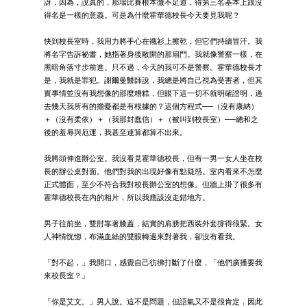
訝，因為，說真的，那場比賽根本微不足道，得第三名基本上跟沒
得名是一樣的意義。可是為什麼霍華德校長今天要見我呢？
快到校長室時，我用力將手心在襯衫上擦乾，但它們持續冒汗。我
將名字告訴祕書，她指著身後敞開的那扇門。我就像警察一樣，在
黑暗角落寸步前進。只不過，今天的我可不是警察。霍華德校長才
是，我就是罪犯。謝爾曼醫師說，我總是將自己視為受害者，但其
實事情並沒有我想像的那麼糟糕，但眼下這一切不就明確證明，過
去幾天我所有的擔憂都是有根據的？這個方程式──（沒有康納）
＋（沒有柔依）＋（我那封蠢信）＋（被叫到校長室）──總和之
後的羞辱與厄運，我甚至連算都算不出來。
我將頭伸進辦公室。我沒看見霍華德校長，但有一男一女人坐在校
長的辦公桌對面。他們對我的出現好像有點疑惑。室內看來不怎麼
正式體面，至少不符合我對校長辦公室的想像。但牆上掛了很多有
霍華德校長在內的相片，所以我應該沒走錯地方。
男子往前坐，雙肘靠著膝蓋，結實的肩膀把西裝外套撐得很緊。女
人神情恍惚，布滿血絲的雙眼轉過來對著我，卻沒有看我。
「對不起，」我開口，感覺自己彷彿打斷了什麼，「他們廣播要我
來校長室？」
「你是艾文。」男人說。這不是問題，但語氣又不是很肯定，因此