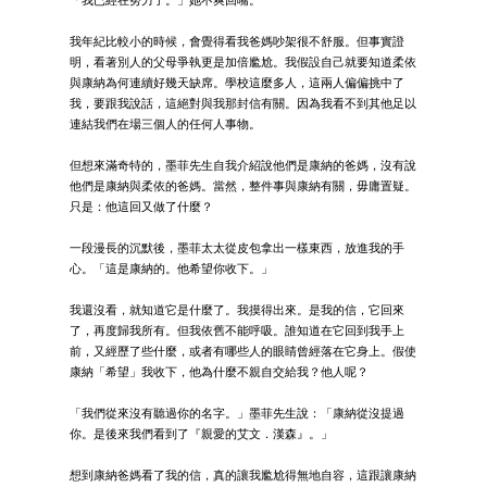
「我已經在努力了。」她不爽回嘴。
我年紀比較小的時候，會覺得看我爸媽吵架很不舒服。但事實證
明，看著別人的父母爭執更是加倍尷尬。我假設自己就要知道柔依
與康納為何連續好幾天缺席。學校這麼多人，這兩人偏偏挑中了
我，要跟我說話，這絕對與我那封信有關。因為我看不到其他足以
連結我們在場三個人的任何人事物。
但想來滿奇特的，墨菲先生自我介紹說他們是康納的爸媽，沒有說
他們是康納與柔依的爸媽。當然，整件事與康納有關，毋庸置疑。
只是：他這回又做了什麼？
一段漫長的沉默後，墨菲太太從皮包拿出一樣東西，放進我的手
心。「這是康納的。他希望你收下。」
我還沒看，就知道它是什麼了。我摸得出來。是我的信，它回來
了，再度歸我所有。但我依舊不能呼吸。誰知道在它回到我手上
前，又經歷了些什麼，或者有哪些人的眼睛曾經落在它身上。假使
康納「希望」我收下，他為什麼不親自交給我？他人呢？
「我們從來沒有聽過你的名字。」墨菲先生說：「康納從沒提過
你。是後來我們看到了『親愛的艾文．漢森』。」
想到康納爸媽看了我的信，真的讓我尷尬得無地自容，這跟讓康納