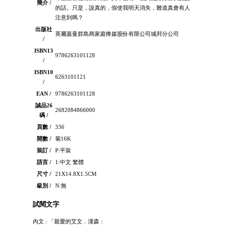
簡介 /
的話。只是，說真的，假使我明天消失，難道真會有人
注意到嗎？
出版社
英屬蓋曼群島商家庭傳媒股份有限公司城邦分公司
/
ISBN13
9786263101128
/
ISBN10
6263101121
/
EAN /
9786263101128
誠品26
2682084866000
碼 /
頁數 /
336
開數 /
菊16K
裝訂 /
P:平裝
語言 /
1:中文 繁體
尺寸 /
21X14.8X1.5CM
級別 /
N:無
試閱文字
內文 : 「親愛的艾文．漢森：