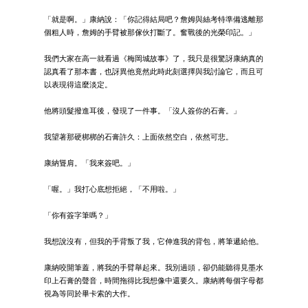
「就是啊。」康納說：「你記得結局吧？詹姆與絲考特準備逃離那
個粗人時，詹姆的手臂被那傢伙打斷了。奮戰後的光榮印記。」
我們大家在高一就看過《梅岡城故事》了，我只是很驚訝康納真的
認真看了那本書，也訝異他竟然此時此刻選擇與我討論它，而且可
以表現得這麼淡定。
他將頭髮撥進耳後，發現了一件事。「沒人簽你的石膏。」
我望著那硬梆梆的石膏許久：上面依然空白，依然可悲。
康納聳肩。「我來簽吧。」
「喔。」我打心底想拒絕，「不用啦。」
「你有簽字筆嗎？」
我想說沒有，但我的手背叛了我，它伸進我的背包，將筆遞給他。
康納咬開筆蓋，將我的手臂舉起來。我別過頭，卻仍能聽得見墨水
印上石膏的聲音，時間拖得比我想像中還要久。康納將每個字母都
視為等同於畢卡索的大作。