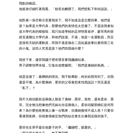
我點頭確認。
他挺身仔細盯著我看。「校長先離開了。我們想私下和你談談。」
他對著一張空椅示意要我坐下。我不知道這是怎麼回事。他們是
誰？如果是大學代表，那麼他們的表情也太悲傷了。不是說我會知
道大學代表的模樣啦，我只知道學校的足球明星崔伊．蒙哥馬利曾
經見過幾位大學代表，和他們談過。不過，他是一名運動員，而且
是很有天賦的運動員，而我不過是個在二流短篇故事比賽得第三名
的小鬼。這些人究竟是誰？他們找我做什麼？
我坐下來，儘管我腦子裡有聲音要我繼續站著。
男子調整領帶末端，它落在他雙腿間。「我們是康納的爸媽。」
就是這個了：最糟糕的情況。我千盼萬盼，終於給我等到了。但我
還是不懂。為什麼康納．墨菲的父母會想來找我說話？而且還是
「私下」？
我不大相信眼前這兩個人製造了康納．墨菲。當然，還有柔依．墨
菲。完全無法想像他們兄妹出自這兩個人。柔依頭髮那綹紅從何而
來？為什麼他爸整個人像一台戰車，但康納瘦得不成人形？只要你
看過我爸媽，你就會很確定他們的結合會生出像我這樣的孩子。
墨菲先生用手蓋住他妻子的手。「繼續吧，親愛的。」