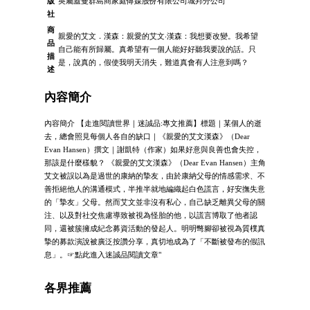
版
英屬蓋曼群島商家庭傳媒股份有限公司城邦分公司
社
商
親愛的艾文．漢森：親愛的艾文‧漢森：我想要改變。我希望
品
自己能有所歸屬。真希望有一個人能好好聽我要說的話。只
描
是，說真的，假使我明天消失，難道真會有人注意到嗎？
述
內容簡介
內容簡介 【走進閱讀世界｜迷誠品:專文推薦】標題｜某個人的逝
去，總會照見每個人各自的缺口｜《親愛的艾文漢森》（Dear
Evan Hansen）撰文｜謝凱特（作家）如果好意與良善也會失控，
那該是什麼樣貌？ 《親愛的艾文漢森》（Dear Evan Hansen）主角
艾文被誤以為是過世的康納的摯友，由於康納父母的情感需求、不
善拒絕他人的溝通模式，半推半就地編織起白色謊言，好安撫失意
的「摯友」父母。然而艾文並非沒有私心，自己缺乏離異父母的關
注、以及對社交焦慮導致被視為怪胎的他，以謊言博取了他者認
同，還被簇擁成紀念募資活動的發起人。明明彆腳卻被視為質樸真
摯的募款演說被廣泛按讚分享，真切地成為了「不斷被發布的假訊
息」。☞點此進入迷誠品閱讀文章"
各界推薦