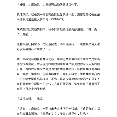
「好囉。」康納說，大概是完成他的曠世巨作了。
我低下頭。就在我手臂石膏面對世界的那一面，清楚延伸拉長的是
六個我見過最龐大的字母：CONNOR。
康納點頭欣賞他的創作。我不打算戳破他的美妙泡泡。「哇。謝
了。真的。」
他將筆蓋吐回掌心，把它蓋回去，將筆還給我。「現在我們兩人都
可以假裝自己有朋友了。」
我不大確定該如何解釋這句話。康納怎麼知道我沒有朋友？是因為
他也沒有朋友，所以認定我跟他同病相憐？或是他假設沒人簽我的
石膏，所以我沒朋友？他是否知道我什麼祕密？這代表我讓他有印
象。當然，讓康納．墨菲有印象可不算叫人得意，而且我在他心目
中的形象大概也馬馬虎虎，不過，這多少還算點成就吧？如果某人
真想聽從他心理醫生的忠告，凡事正面思考，這整件事的發展幾乎
稱得上是小小的勝利吧。
「說得真對。」我說。
「還有，」康納說，一面拉出夾在腋下的一張紙。「這是你的？我
在印表機拿到的。『親愛的艾文．漢森』就是你，對吧？」