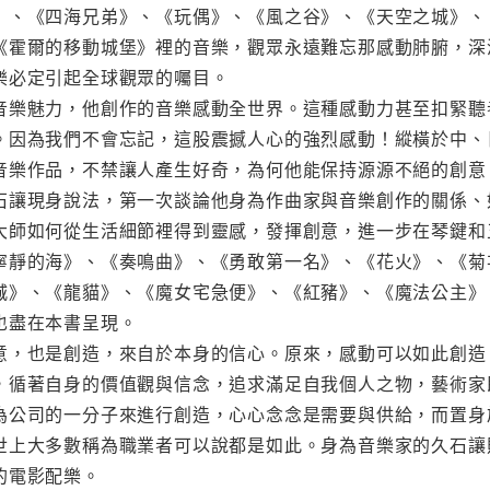
》、《四海兄弟》、《玩偶》、《風之谷》、《天空之城》、
《霍爾的移動城堡》裡的音樂，觀眾永遠難忘那感動肺腑，深
樂必定引起全球觀眾的囑目。
音樂魅力，他創作的音樂感動全世界。這種感動力甚至扣緊聽
。因為我們不會忘記，這股震撼人心的強烈感動！縱橫於中、
音樂作品，不禁讓人產生好奇，為何他能保持源源不絕的創意
石讓現身說法，第一次談論他身為作曲家與音樂創作的關係、
大師如何從生活細節裡得到靈感，發揮創意，進一步在琴鍵和
寧靜的海》、《奏鳴曲》、《勇敢第一名》、《花火》、《菊
城》、《龍貓》、《魔女宅急便》、《紅豬》、《魔法公主》
也盡在本書呈現。
意，也是創造，來自於本身的信心。原來，感動可以如此創造
，循著自身的價值觀與信念，追求滿足自我個人之物，藝術家
為公司的一分子來進行創造，心心念念是需要與供給，而置身
世上大多數稱為職業者可以說都是如此。身為音樂家的久石讓
的電影配樂。