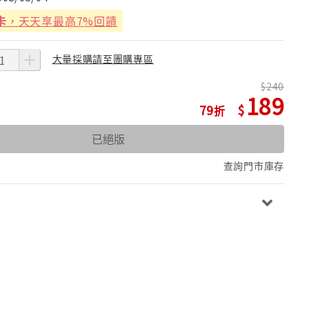
卡
，天天享最高7%回饋
大量採購請至團購專區
240
189
79
已絕版
查詢門市庫存