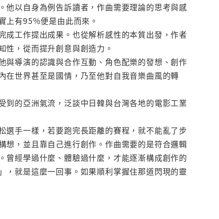
。他以自身為例告訴讀者，作曲需要理論的思考與感
實上有95％便是由此而來。
完成工作提出成果。也從解析感性的本質出發，作者
知性，從而提升創意與創造力。
他與導演的認識與合作互動、角色配樂的發想、創作
內在世界甚至是國情，乃至他對自我音樂曲風的轉
受到的亞洲氣流，泛談中日韓與台灣各地的電影工業
松選手一樣，若要跑完長距離的賽程，就不能亂了步
構想，並且靠自己進行創作。作曲需要的是符合邏輯
。曾經學過什麼、體驗過什麼，才能逐漸構成創作的
」，就是這麼一回事。如果順利掌握住那道閃現的靈