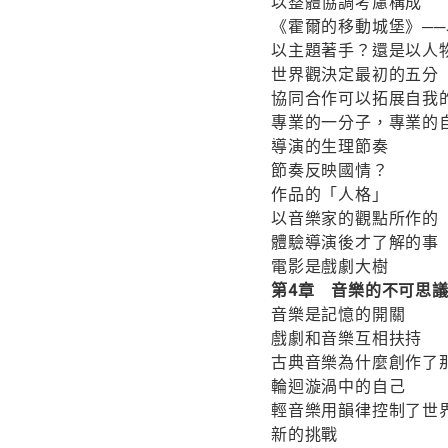
以整體協調考慮構成
《霍爾的移動城堡》─
以主題著手？還是以人
世界觀決定最初的五分
協同合作可以拓展自我
專業的一分子，專業的
導演的生理節奏
節奏反映國情？
作品的「人格」
以音樂家的觀點所作的
體驗導演後才了解的事
電影是戲劇大樹
第4章 音樂的不可思
音樂是記憶的開關
戲劇和音樂互相扶持
古典音樂為什麼創作了
輪迴漩渦中的自己
輕音樂用韻律控制了世
新的挑戰