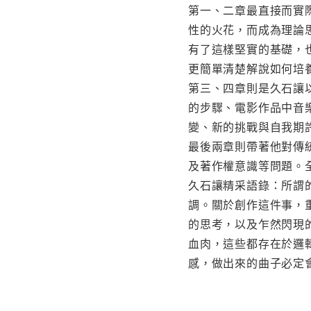
第一、二章最直接而實
性的火花，而成為理論
有了這樣堅實的基礎，
更簡單清楚解說如何培
第三、四章則是久石讓
的步驟、電影作品中音
變、新的挑戰與自我期
最後兩章則帶著他對傳
及著作權意識等問題。
久石讓精采語錄：所謂
調。關於創作這件事，
的思考，以及乍然閃現
血肉，這些都存在於邏
感，做出來的曲子必定