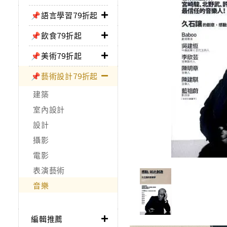
📌語言學習79折起
📌飲食79折起
📌美術79折起
📌藝術設計79折起
建築
室內設計
設計
攝影
電影
表演藝術
音樂
編輯推薦