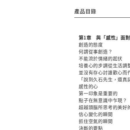
產品目錄
第1章 與「感性」面
創造的態度
何謂從事創造？
不能流於情緒的起伏
培養心的步調從生活調
並沒有存心討誰歡心而
「說到久石先生，還真
感性的心
第一印象是重要的
點子在無意識中乍現？
超越頭腦所思考的美好
信心變化的瞬間
抓住空氣的瞬間
決斷的要點