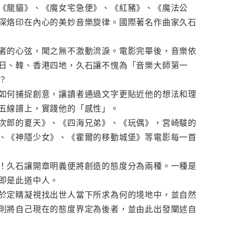
《龍貓》、《魔女宅急便》、《紅豬》、《魔法公
深烙印在內心的美妙音樂旋律。國際著名作曲家久石
者的心弦，聞之無不激動流淚。電影完畢後，音樂依
日、韓、香港四地，久石讓不愧為「音樂大師第一
？
如何捕捉創意，讓讀者通過文字更貼近他的想法和理
五線譜上，實踐他的「感性」。
次郎的夏天》、《四海兄弟》、《玩偶》，宮崎駿的
、《神隱少女》、《霍爾的移動城堡》等電影每一首
！久石讓開章明義便將創造的態度分為兩種。一種是
即是此道中人。
於定睛凝視找出世人當下所求為何的境地中，並自然
則將自己現在的態度界定為後者，並由此出發闡述自