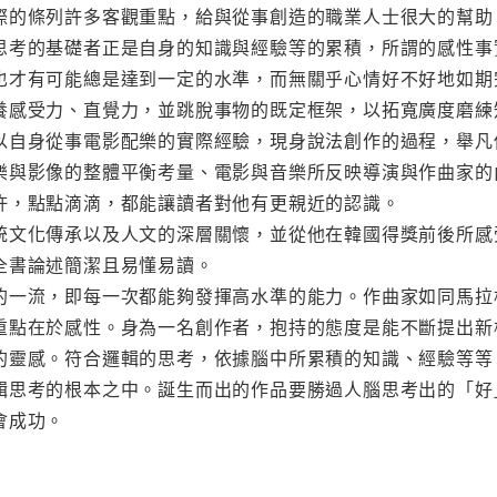
際的條列許多客觀重點，給與從事創造的職業人士很大的幫助
思考的基礎者正是自身的知識與經驗等的累積，所謂的感性事
也才有可能總是達到一定的水準，而無關乎心情好不好地如期
養感受力、直覺力，並跳脫事物的既定框架，以拓寬廣度磨練
以自身從事電影配樂的實際經驗，現身說法創作的過程，舉凡
樂與影像的整體平衡考量、電影與音樂所反映導演與作曲家的
許，點點滴滴，都能讓讀者對他有更親近的認識。
統文化傳承以及人文的深層關懷，並從他在韓國得獎前後所感
全書論述簡潔且易懂易讀。
的一流，即每一次都能夠發揮高水準的能力。作曲家如同馬拉
重點在於感性。身為一名創作者，抱持的態度是能不斷提出新
的靈感。符合邏輯的思考，依據腦中所累積的知識、經驗等等
輯思考的根本之中。誕生而出的作品要勝過人腦思考出的「好
會成功。