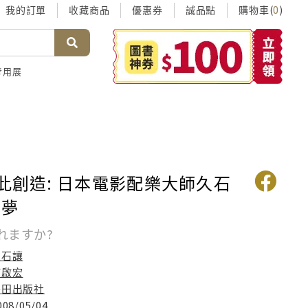
我的訂單
收藏商品
優惠券
誠品點
購物車(
)
0
考用展
如此創造: 日本電影配樂大師久石
樂夢
れますか?
久石讓
何啟宏
麥田出版社
008/05/04