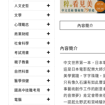
人文史哲
文學
心理勵志
內容簡介
商業財經
社會科學
內容簡介
考試用書
親子教養
中文世界第一本，日本
這是日本電影配樂大師
自然科普
美學實踐，字字珠璣，
醫學保健
只有像久石讓有如此豐
事藝術創作工作的創意
國高中技職考用
的音樂夢》肯定會帶來
電腦
一提起北野武和宮崎駿