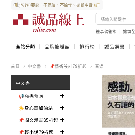
防詐3要訣：不聽信、不操作、掛斷電話
(詳)
禮享偶爸節
搶領全
全站分類
品牌旗艦館
排行榜
誠品選書
首頁
中文書
📌藝術設計79折起
音樂
中文書
📢強檔預購
☀️身心靈加油站
📌圖文漫畫85折起
📌輕小說79折起