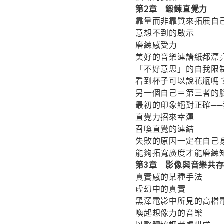
第2章 鍛鍊直覺力
靠量而非靠質來拓展自
意想不到的啟示
磨練感受力
美好的音樂連譜紙都漂
「不好意思」的自我限
看到杯子可以說花瓶嗎
另一個自己＝第三者的
最初的印象絕對正確─
直覺力招來幸運
召喚直覺的連結
失敗的原因一定在自己
能夠拓寬廣度才能磨練
第3章 影像與音樂共
真實感的某種手法
虛幻中的真實
黑澤電影中所見的高檔
喚起想像力的音樂