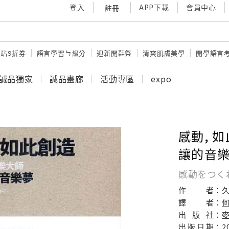
登入
APP下載
會員中心
註冊
站9折券
語言學習ㄅ級分
迎新開鞋祭
清爽肌膚美學
開學語言
誠品獨家
誠品畫廊
活動專區
expo
感動, 
讓的音
感動をつく
作
者：
譯
者：
出
版
社：
出
版
日
期：
2