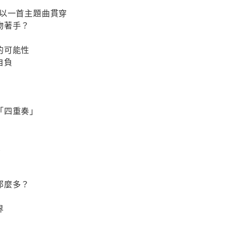
─以一首主題曲貫穿
物著手？
的可能性
自負
「四重奏」
議
那麼多？
界