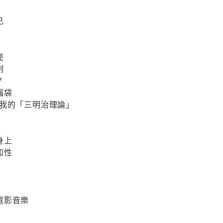
己
亮
制
？
腦袋
─我的「三明治理論」
身上
知性
存
電影音樂