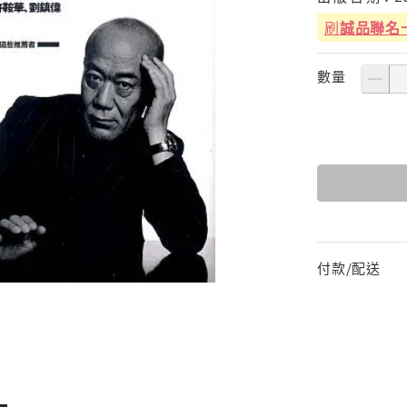
刷
誠品聯名
數量
付款/配送