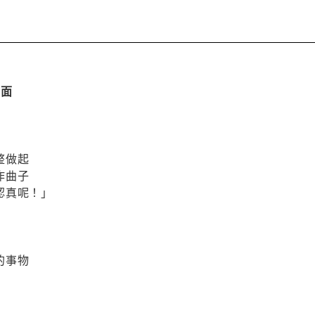
對面
整做起
作曲子
認真呢！」
的事物