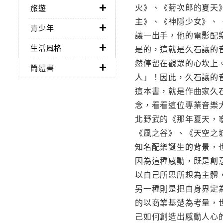
火》、《菊次郎的夏天
旅遊
主》、《神隱少女》、
青少年
讓一出手，他的電影配
生活風格
是的，這就是久石讓的
然停留在觀眾的心坎上
簡體書
人」！因此，久石讓的
這本書，就是作曲家久
念，看看這位專業音樂
北野武的《那年夏天，
《風之谷》、《天空之
知名配樂誕生的背景，
因為這種感動，既是創
以自己所思所想為主體
另一種則是把自身界定
的以商業基楚為考量，
己如何創造出感動人心