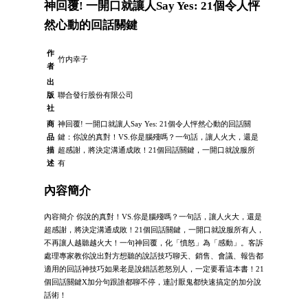
神回覆! 一開口就讓人Say Yes: 21個令人怦
然心動的回話關鍵
作
竹内幸子
者
出
版
聯合發行股份有限公司
社
商
神回覆! 一開口就讓人Say Yes: 21個令人怦然心動的回話關
品
鍵：你說的真對！VS.你是腦殘嗎？一句話，讓人火大，還是
描
超感謝，將決定溝通成敗！21個回話關鍵，一開口就說服所
述
有
內容簡介
內容簡介 你說的真對！VS.你是腦殘嗎？一句話，讓人火大，還是
超感謝，將決定溝通成敗！21個回話關鍵，一開口就說服所有人，
不再讓人越聽越火大！一句神回覆，化「憤怒」為「感動」。客訴
處理專家教你說出對方想聽的說話技巧聊天、銷售、會議、報告都
適用的回話神技巧如果老是說錯話惹怒別人，一定要看這本書！21
個回話關鍵X加分句跟誰都聊不停，連討厭鬼都快速搞定的加分說
話術！