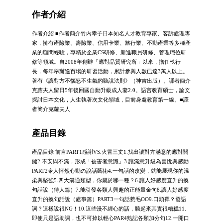
作者介紹
作者介紹 ■作者簡介竹內幸子日本知名人才教育專家、客訴處理專
家，擁有產險業、壽險業、信用卡業、旅行業、不動產業等多種產
業的顧問經驗，專精於企業CS研修、新進職員研修、管理職位研
修等領域。自2008年創辦「應對品質研究所」以來，擔任執行
長，每年舉辦逾百場的研習活動，累計參與人數已達3萬人以上。
著有《讓對方不惱怒不生氣的聽說法則》（神吉出版）。譯者簡介
克蘿夫人留日5年後回國自動升級成人妻2.0。語言教育碩士，論文
探討日本文化，人生執著次文化領域，目前身處教育第一線。■譯
者簡介克蘿夫人
產品目錄
產品目錄 前言PART1感謝VS.火冒三丈1.找出讓對方滿意的應對關
鍵2.不安與不滿，形成「被害者意識」3.讓滿意升級為喜悅與感動
PART2令人怦然心動の說話藝術4.一句話的改變，就能展現你的溫
柔與堅強5.四大溝通類型，你屬於哪一種？6.讓人好感度直升的換
句話說（待人篇）7.能引發各類人興趣的正能量金句8.讓人好感度
直升的換句話說（處事篇）PART3一句話惹毛OO9.口頭禪？發語
詞？這樣說很NG！10.這些漫不經心的話，聽起來其實很糟糕11.
即使只是語助詞，也不可掉以輕心PAR4熟記各類加分句12.一開口