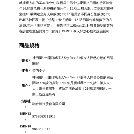
就擄獲人心的基本加分句13.日常生活中也能派上用場的待客加分
句14.能讓危機化為轉機的加分句」15.找出切入點，立刻就能翻轉
危機16.瞬間建立好人緣的加分句17.適用於不同身分別的加分句
PART5神回覆！把「憤怒」變「感動」18.活用報告業績數字的方
法19.套用「說話框架」，報告也可以很easy21.針對各類型顧客的
客訴處理重點與實力（節錄）PART 2 令人怦然心動の說話藝術
商品規格
神回覆! 一開口就讓人Say Yes: 21個令人怦然心動的回話
書名 /
關鍵
作者 /
竹内幸子
神回覆! 一開口就讓人Say Yes: 21個令人怦然心動的回話
關鍵：你說的真對！VS.你是腦殘嗎？一句話，讓人火
簡介 /
大，還是超感謝，將決定溝通成敗！21個回話關鍵，一
開口就說服所有
出版社
聯合發行股份有限公司
/
ISBN13
9789863811916
/
ISBN10
9863811912
/