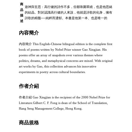
商
遊神與玄思：高行健的詩作不多，但都珠圍翠繞，也是他思緒
品
的結晶。對於認識高行健的人來說，他就是詩歌的化身，擁有
描
詩歌的精髓──純粹而濃郁。本書是他第一本、也是唯一的
述
內容簡介
內容簡介 This English-Chinese bilingual edition is the complete first
book of poems written by Nobel Prize winner Gao Xingjian. His
poems offer an array of snapshots over various themes where
politics, dreams, and metaphysical concerns are mixed. With original
art works by Gao, this collection advances his innovative
experiments in poetry across cultural boundaries.
作者介紹
作者介紹 Gao Xingjian is the recipient of the 2000 Nobel Prize for
Literature.Gilbert C. F. Fong is dean of the School of Translation,
Hang Seng Management College, Hong Kong.
商品規格