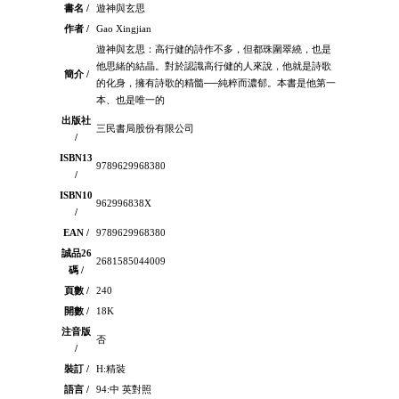
書名 /
遊神與玄思
作者 /
Gao Xingjian
遊神與玄思：高行健的詩作不多，但都珠圍翠繞，也是
他思緒的結晶。對於認識高行健的人來說，他就是詩歌
簡介 /
的化身，擁有詩歌的精髓──純粹而濃郁。本書是他第一
本、也是唯一的
出版社
三民書局股份有限公司
/
ISBN13
9789629968380
/
ISBN10
962996838X
/
EAN /
9789629968380
誠品26
2681585044009
碼 /
頁數 /
240
開數 /
18K
注音版
否
/
裝訂 /
H:精裝
語言 /
94:中 英對照