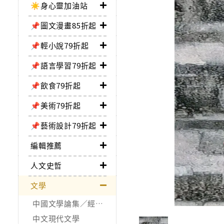
☀️身心靈加油站
📌圖文漫畫85折起
📌輕小說79折起
📌語言學習79折起
📌飲食79折起
📌美術79折起
📌藝術設計79折起
編輯推薦
人文史哲
文學
中國文學論集／經典作品
中文現代文學