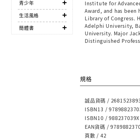
青少年
Institute for Advance
Award, and has been 
生活風格
Library of Congress. 
Adelphi University, 
簡體書
University. Major Jac
Distinguished Profess
規格
誠品貨碼 / 268152389
ISBN13 / 9789882370
ISBN10 / 988237039X
EAN貨碼 / 978988237
頁數 / 42