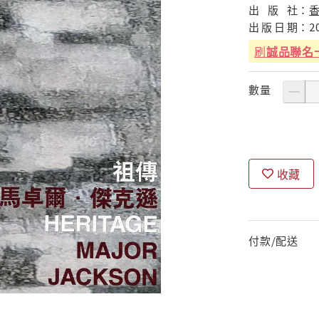
出
版
社：
出
版
日
期：
2
刷
誠品聯名
數量
收藏
付款/配送