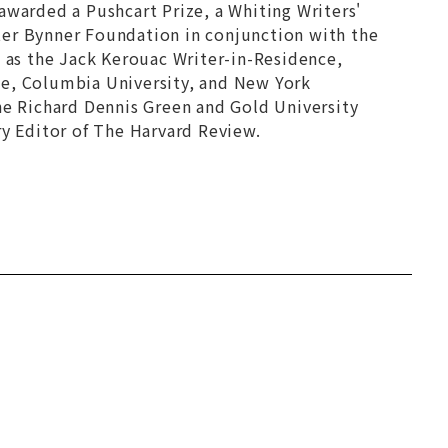
awarded a Pushcart Prize, a Whiting Writers'
ter Bynner Foundation in conjunction with the
s as the Jack Kerouac Writer-in-Residence,
ce, Columbia University, and New York
the Richard Dennis Green and Gold University
ry Editor of The Harvard Review.