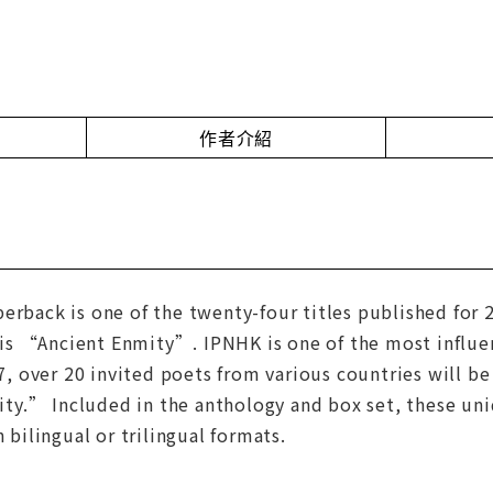
作者介紹
erback is one of the twenty-four titles published for
s “Ancient Enmity”. IPNHK is one of the most influent
 over 20 invited poets from various countries will be
y.” Included in the anthology and box set, these uni
n bilingual or trilingual formats.