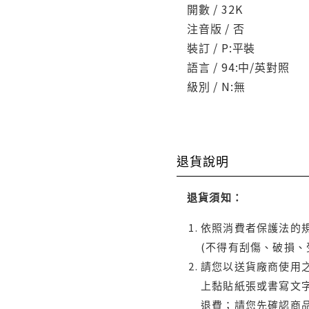
開數 / 32K
注音版 / 否
裝訂 / P:平裝
語言 / 94:中/英對照
級別 / N:無
退貨說明
退貨須知：
依照消費者保護法的規
(不得有刮傷、破損、
請您以送貨廠商使用
上黏貼紙張或書寫文
退費；請您先確認商