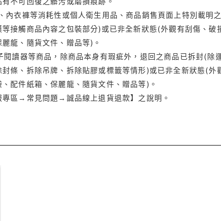
品有不可回復之髒污或磨損痕跡。
品、內衣褲等消耗性或個人衛生用品、商品銷售頁面上特別載明之
等接觸商品內容之包裝部分)或已非全新狀態(外觀有刮傷、破
保麗龍、隨貨文件、贈品等)。
電子閱讀器等商品，除商品本身有瑕疵外，退回之商品已拆封(除
封條、拆除吊牌、拆除貼膠或標籤等情形)或已非全新狀態(外
袋、配件紙箱、保麗龍、隨貨文件、贈品等)。
服專區→常見問題→誠品線上退貨退款】之說明。