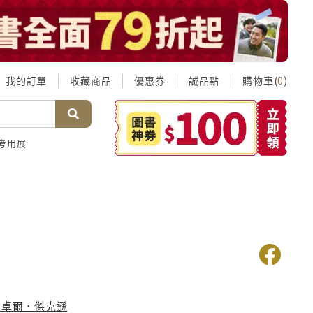
我的訂單
收藏商品
優惠券
誠品點
購物車(
)
0
考用展
馬卓爾．傑克遜