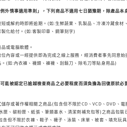
理例外情事適用準則」，下列商品不適用七日猶豫期，除產品本
短或解約時即將逾期。(如:生鮮蔬果、乳製品、冷凍冷藏食材、
製化給付。(如:客製印章、鋼筆刻字)
商品或電腦軟體。
位內容或一經提供即為完成之線上服務，經消費者事先同意始提
。(如:內衣褲、襪類、褲襪、刮鬍刀、除毛刀等貼身用品)
可能被認定已逾越檢查商品之必要程度而須負擔為回復原狀必要
儲存或著作權相關之商品(包含但不限於CD、VCD、DVD、電
水匣、碳粉匣、紙張、筆類墨水、清潔劑補充包等)之商品包裝已
(包含但不限於衣褲、鞋子、襪子、泳裝、床單、被套、填充玩具