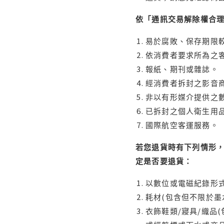
依「通訊交易解除權合
易於腐敗、保存期限較
依消費者要求所為之客
報紙、期刊或雜誌。
經消費者拆封之影音
非以有形媒介提供之數
已拆封之個人衛生用品
國際航空客運服務。
若您退貨時有下列情形，
定是否要退貨：
以數位或電磁紀錄形式
耗材(包含但不限於墨
衣飾鞋類/寢具/織品