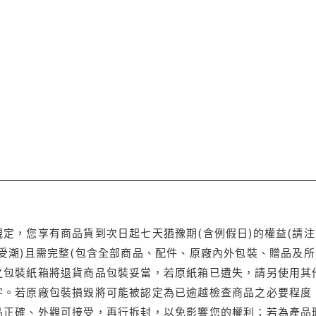
定，您享有商品貨到次日起七天猶豫期(含例假日)的權益(請
受潮)且需完整(包含全部商品、配件、原廠內外包裝、贈品及所
之包裝紙箱將退貨商品包裝妥當，若原紙箱已遺失，請另使用其
字。若原廠包裝損毀將可能被認定為已逾越檢查商品之必要程度，
品正確、外觀可接受，再行拆封，以免影響您的權利；若為產品