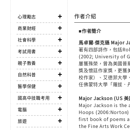
作者介紹
心理勵志
商業財經
■作者簡介
社會科學
馬卓爾‧傑克遜 Major Ja
著有四部詩作，包括Roll Deep
考試用書
(2002; Univers
親子教養
屢獲殊榮，曾為美國普
獎及懷廷作家獎，更獲
自然科普
校作家）、艾德菲大學
任佛蒙特大學「羅拔．
醫學保健
國高中技職考用
Major Jackson (US 
Major Jackson is the
電腦
Hoops (2006:Norton) 
first book of poems an
旅遊
the Fine Arts Work C