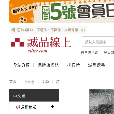
防詐3要訣：不聽信、不操作、掛斷電話
(詳)
禮享偶爸節
今日
全站分類
品牌旗艦館
排行榜
誠品選書
首頁
中文書
文學
詩
中文書
📢強檔預購