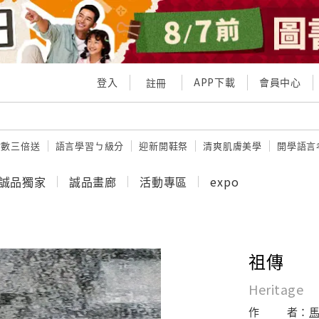
登入
APP下載
會員中心
註冊
點數三倍送
語言學習ㄅ級分
迎新開鞋祭
清爽肌膚美學
開學語言
誠品獨家
誠品畫廊
活動專區
expo
祖傳
Heritage
作
者：