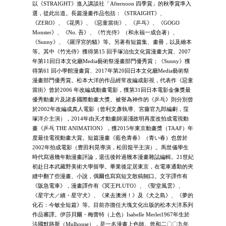
以《STRAIGHT》進入講談社「Afternoon 四季賞」的秋季賞準入
選，從此出道。長篇漫畫作品包括：《STRAIGHT》、
《ZERO》、《花男》、《惡童當街》、《乒乓》、《GOGO
Monster》、《No. 吾》、《竹光侍》（和永福一成合著）、
《Sunny》、《羅浮宮的貓》等。另著有短篇集、畫冊，以及繪本
等。其中《竹光侍》獲得第15 回手塚治虫文化賞漫畫大賞、2007
年第11回日本文化廳Media藝術祭漫畫部門優秀賞；《Sunny》獲
得第61 回小學館漫畫賞、2017年第20回日本文化廳Media藝術祭
漫畫部門優秀賞。松本大洋的作品經常改編成影視，代表作《惡童
當街》曾於2006 年改編成動畫電影，獲第31回日本電影金像獎最
優秀動畫片及諸多國際動畫大獎。被譽為神作的《乒乓》則分別曾
於2002年改編成真人電影（曾利文彥執導、宮藤官九郎編劇，窪
塚洋介主演），2014年由天才動畫師湯淺政明再度改拍成電視動
畫《乒乓 THE ANIMATION》，獲2015年東京動畫獎（TAAF）年
度最佳電視動畫大賞。短篇漫畫《藍色青春》（青い春）也曾於
2002年拍成電影（豊田利晃導演，松田龍平主演）。馬世儀學生
時代寫過幾年動漫畫評論，退伍後幹過幾本漫畫雜誌編輯。21世紀
初赴日本武藏野美術大學留學。畢業後定居東京，在電車通勤的夾
縫中翻了些漫畫、小說，偶爾也寫寫短文散稿餬口。文字譯作有
《阪急電車》，漫畫譯作有《冥王PLUTO》、《聖堂風雲》、
《星守犬／續・星守犬》、《來去澳洲！》及《犬之島》、《夢的
化石：今敏全短篇》等。目前亦擔任大塊文化出版的松本大洋系列
作品審譯。伊莎貝爾・梅蕾特（上色）Isabelle Merlet1967年生於
法國默路斯（Mulhouse），是一名漫畫上色師。曾和二〇〇九年