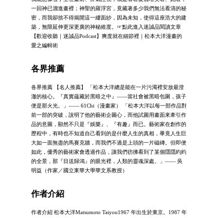
一回神已溜進畫裡；神聖的羅浮宮，竟藏著多少我們無法看清的秘
密，而我卻捨不得揭開這一縷面紗，因為未知，使得這座浩大的建
築，無限延伸更深更廣的神秘維度。☞點此進入迷誠品閱讀文章
【歡迎收聽｜迷誠品Podcast】爽度就在細節裡｜松本大洋漫畫的
愛之編輯術
各界推薦
各界推薦 【名人推薦】 「松本大洋總是能在一片污濁裡安放最澄
澈的核心。『真實蘊藏於黑暗之中』——當社會被黑暗包圍，孩子
便是那火光。」—— 61Chi（漫畫家） 「松本大洋以每一部作品對
前一部的突破，說明了他的藝術企圖心，而他試圖用畫面來牽引作
品的意圖，顯然不只是『娛樂』、『有趣』而已。藝術家在創作的
歷程中，有時也不知道自己看到的是什麼人生的真相，畢竟人生巨
大如一面無盡的馬賽克牆，而我們不過是上頭的一片磁磚。但即便
如此，優秀的藝術家會透過作品，讓我們彷彿看到了某個隱隱約約
的全景，那『目送歸鴻』的眼光裡，人類的靈魂深處。」—— 吳
明益（作家／國立東華大學華文系教授）
作者介紹
作者介紹 松本大洋Matsumoto Taiyou1967 年出生於東京。1987 年