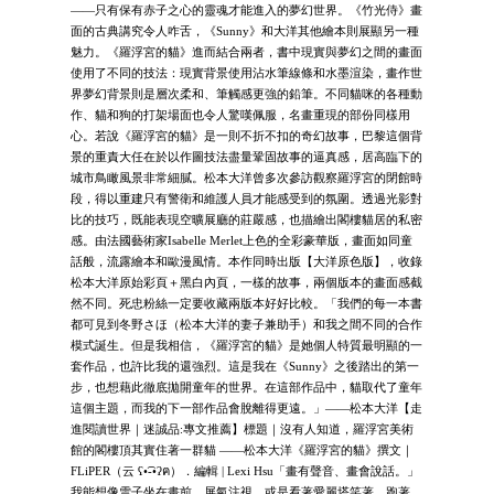
——只有保有赤子之心的靈魂才能進入的夢幻世界。《竹光侍》畫
面的古典講究令人咋舌，《Sunny》和大洋其他繪本則展顯另一種
魅力。《羅浮宮的貓》進而結合兩者，書中現實與夢幻之間的畫面
使用了不同的技法：現實背景使用沾水筆線條和水墨渲染，畫作世
界夢幻背景則是層次柔和、筆觸感更強的鉛筆。不同貓咪的各種動
作、貓和狗的打架場面也令人驚嘆佩服，名畫重現的部份同樣用
心。若說《羅浮宮的貓》是一則不折不扣的奇幻故事，巴黎這個背
景的重責大任在於以作圖技法盡量鞏固故事的逼真感，居高臨下的
城市鳥瞰風景非常細膩。松本大洋曾多次參訪觀察羅浮宮的閉館時
段，得以重建只有警衛和維護人員才能感受到的氛圍。透過光影對
比的技巧，既能表現空曠展廳的莊嚴感，也描繪出閣樓貓居的私密
感。由法國藝術家Isabelle Merlet上色的全彩豪華版，畫面如同童
話般，流露繪本和歐漫風情。本作同時出版【大洋原色版】，收錄
松本大洋原始彩頁＋黑白內頁，一樣的故事，兩個版本的畫面感截
然不同。死忠粉絲一定要收藏兩版本好好比較。「我們的每一本書
都可見到冬野さほ（松本大洋的妻子兼助手）和我之間不同的合作
模式誕生。但是我相信，《羅浮宮的貓》是她個人特質最明顯的一
套作品，也許比我的還強烈。這是我在《Sunny》之後踏出的第一
步，也想藉此徹底拋開童年的世界。在這部作品中，貓取代了童年
這個主題，而我的下一部作品會脫離得更遠。」——松本大洋【走
進閱讀世界｜迷誠品:專文推薦】標題｜沒有人知道，羅浮宮美術
館的閣樓頂其實住著一群貓 ——松本大洋《羅浮宮的貓》撰文｜
FLiPER（云 ʕ•͡-•ʔฅ）．編輯 | Lexi Hsu「畫有聲音、畫會說話。」
我能想像雪子坐在畫前、屏氣注視，或是看著愛麗塔笑著、跑著，