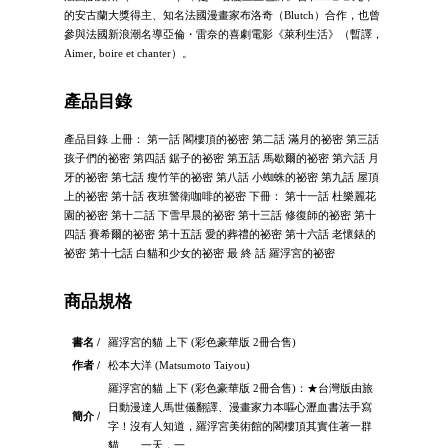
的安古蘭大獎得主、知名法國漫畫家布洛奇（Blutch）合作，也曾
參與法國新浪潮名導亞倫・雷奈的喜劇電影《萊利生活》（暫譯，
Aimer, boire et chanter）。
產品目錄
產品目錄 上冊： 第一話 閣樓頂的祕密 第二話 滿月的祕密 第三話
孩子們的祕密 第四話 鋸子的祕密 第五話 馬歇爾的祕密 第六話 月
牙的祕密 第七話 瘦竹竿的祕密 第八話 小蜘蛛的祕密 第九話 屋頂
上的祕密 第十話 夜班警衛咖啡的祕密 下冊： 第十一話 杜樂麗花
園的祕密 第十二話 下雪早晨的祕密 第十三話 修復師的祕密 第十
四話 賽希爾的祕密 第十五話 愛的葬禮的祕密 第十六話 老懷錶的
祕密 第十七話 白貓和少女的祕密 最 終 話 羅浮宮的祕密
商品規格
書名 /
羅浮宮的貓 上下 (彩色豪華版 2冊合售)
作者 /
松本大洋 (Matsumoto Taiyou)
羅浮宮的貓 上下 (彩色豪華版 2冊合售)：★台灣版由旅
日動漫達人馬世儀翻譯、漫畫家力本嘔心瀝血書法手寫
簡介 /
字！沒有人知道，羅浮宮美術館的閣樓頂其實住著一群
貓……一天，一