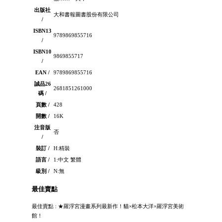
出版社
大和書報圖書股份有限公司
/
ISBN13
9789869855716
/
ISBN10
9869855717
/
EAN /
9789869855716
誠品26
2681851261000
碼 /
頁數 /
428
開數 /
16K
注音版
否
/
裝訂 /
H:精裝
語言 /
1:中文 繁體
級別 /
N:無
最佳賣點
最佳賣點 : ★羅浮宮漫畫系列最新作！貓×松本大洋×羅浮宮美術
館！