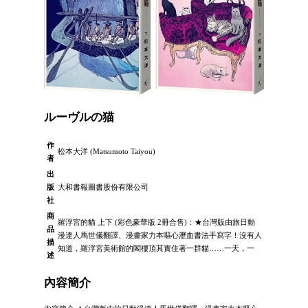
ルーヴルの猫
作
松本大洋 (Matsumoto Taiyou)
者
出
版
大和書報圖書股份有限公司
社
商
羅浮宮的貓 上下 (彩色豪華版 2冊合售)：★台灣版由旅日動
品
漫達人馬世儀翻譯、漫畫家力本嘔心瀝血書法手寫字！沒有人
描
知道，羅浮宮美術館的閣樓頂其實住著一群貓……一天，一
述
內容簡介