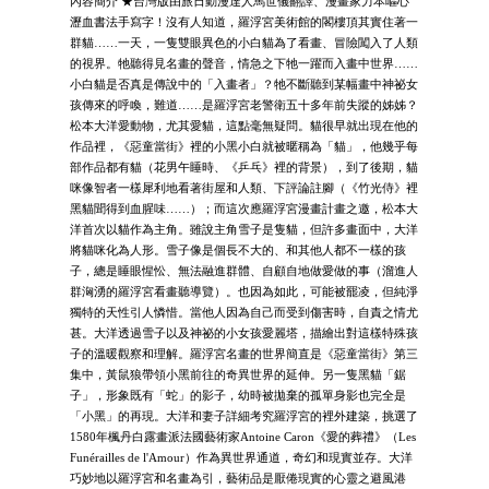
內容簡介 ★台灣版由旅日動漫達人馬世儀翻譯、漫畫家力本嘔心
瀝血書法手寫字！沒有人知道，羅浮宮美術館的閣樓頂其實住著一
群貓……一天，一隻雙眼異色的小白貓為了看畫、冒險闖入了人類
的視界。牠聽得見名畫的聲音，情急之下牠一躍而入畫中世界……
小白貓是否真是傳說中的「入畫者」？牠不斷聽到某幅畫中神祕女
孩傳來的呼喚，難道……是羅浮宮老警衛五十多年前失蹤的姊姊？
松本大洋愛動物，尤其愛貓，這點毫無疑問。貓很早就出現在他的
作品裡，《惡童當街》裡的小黑小白就被暱稱為「貓」，他幾乎每
部作品都有貓（花男午睡時、《乒乓》裡的背景），到了後期，貓
咪像智者一樣犀利地看著街屋和人類、下評論註腳（《竹光侍》裡
黑貓聞得到血腥味……）；而這次應羅浮宮漫畫計畫之邀，松本大
洋首次以貓作為主角。雖說主角雪子是隻貓，但許多畫面中，大洋
將貓咪化為人形。雪子像是個長不大的、和其他人都不一樣的孩
子，總是睡眼惺忪、無法融進群體、自顧自地做愛做的事（溜進人
群洶湧的羅浮宮看畫聽導覽）。也因為如此，可能被罷凌，但純淨
獨特的天性引人憐惜。當他人因為自己而受到傷害時，自責之情尤
甚。大洋透過雪子以及神祕的小女孩愛麗塔，描繪出對這樣特殊孩
子的溫暖觀察和理解。羅浮宮名畫的世界簡直是《惡童當街》第三
集中，黃鼠狼帶領小黑前往的奇異世界的延伸。另一隻黑貓「鋸
子」，形象既有「蛇」的影子，幼時被拋棄的孤單身影也完全是
「小黑」的再現。大洋和妻子詳細考究羅浮宮的裡外建築，挑選了
1580年楓丹白露畫派法國藝術家Antoine Caron《愛的葬禮》（Les
Funérailles de l'Amour）作為異世界通道，奇幻和現實並存。大洋
巧妙地以羅浮宮和名畫為引，藝術品是厭倦現實的心靈之避風港