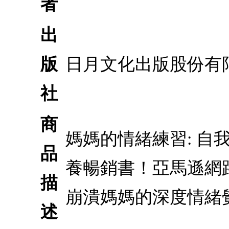
者
出
版
日月文化出版股份有
社
商
媽媽的情緒練習: 自
品
養暢銷書！亞馬遜網
描
崩潰媽媽的深度情緒
述