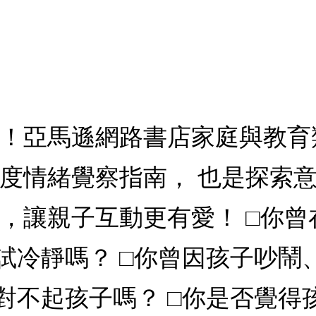
書！亞馬遜網路書店家庭與教育
深度情緒覺察指南， 也是探索
導，讓親子互動更有愛！ □你
試冷靜嗎？ □你曾因孩子吵鬧
對不起孩子嗎？ □你是否覺得