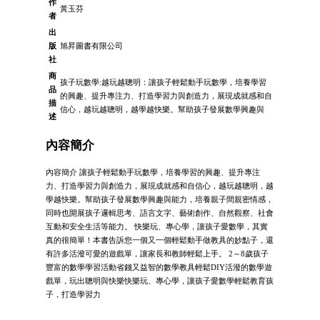
作
黃玉芬
者
出
版
旭昇圖書有限公司
社
商
孩子玩數學:越玩越聰明：讓孩子輕鬆動手玩數學，培養學習
品
的興趣、提升專注力、打造學習力與創造力，展現成就感和自
描
信心，越玩越聰明，越學越快樂。幫助孩子發展數學興趣與
述
內容簡介
內容簡介 讓孩子輕鬆動手玩數學，培養學習的興趣、提升專注
力、打造學習力與創造力，展現成就感和自信心，越玩越聰明，越
學越快樂。幫助孩子發展數學興趣與能力，培養親子間親密情感，
同時也開展孩子邏輯思考、語言文字、藝術創作、自然觀察、社會
互動和安全生活等能力。 快樂玩、專心學，讓孩子愛數學，其實
真的很簡單！本書告訴您一個又一個輕鬆動手做教具的妙點子，還
有許多活潑可愛的遊戲單，讓家長和教師輕鬆上手。 2～8歲孩子
豐富的數學學習活動省錢又益智的數學教具輕鬆DIY活潑的數學遊
戲單，玩出聰明與快樂快樂玩、專心學，讓孩子愛數學輕鬆教育孩
子，打造學習力