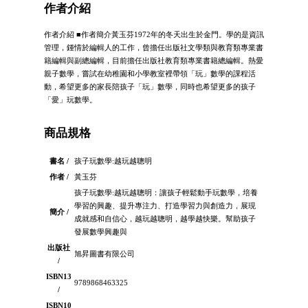
作者介紹
作者介紹 ■作者簡介黃玉芬1972年的冬天出生於金門。學的是資訊
管理，鍾情於編輯人的工作，曾擔任出版社文學類與教育類專業書
籍編輯與副總編輯，目前擔任出版社教育類專業書籍總編輯。熱愛
親子數學，嘗試在幼稚園和小學教室裡帶領「玩」數學的課程活
動，希望更多的家長陪孩子「玩」數學，同時也希望更多的孩子
「愛」玩數學。
商品規格
書名 /
孩子玩數學:越玩越聰明
作者 /
黃玉芬
孩子玩數學:越玩越聰明：讓孩子輕鬆動手玩數學，培養
學習的興趣、提升專注力、打造學習力與創造力，展現
簡介 /
成就感和自信心，越玩越聰明，越學越快樂。幫助孩子
發展數學興趣與
出版社
旭昇圖書有限公司
/
ISBN13
9789868463325
/
ISBN10