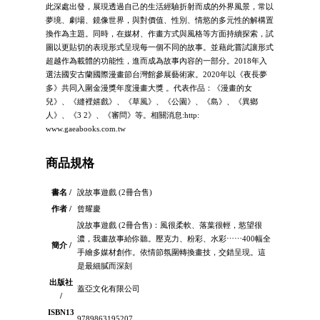
此深處出發，展現透過自己的生活經驗折射而成的外界風景，常以
夢境、劇場、鏡像世界，與對價值、性別、情慾的多元性的解構置
換作為主題。同時，在媒材、作畫方式與風格等方面持續探索，試
圖以更貼切的表現形式呈現每一個不同的故事。並藉此嘗試讓形式
超越作為載體的功能性，進而成為故事內容的一部分。2018年入
選法國安古蘭國際漫畫節台灣館參展藝術家。2020年以《夜長夢
多》共同入圍金漫獎年度漫畫大獎 。代表作品：《漫畫的女
兒》、《縫裡嬉戲》、《草風》、《公園》、《島》、《異鄉
人》、《3 2》、《審問》等。相關消息:http:
www.gaeabooks.com.tw
商品規格
書名 /
說故事遊戲 (2冊合售)
作者 /
曾耀慶
說故事遊戲 (2冊合售)：風很柔軟、落葉很輕，慾望很
濃，我畫故事給你聽。壓克力、粉彩、水彩⋯⋯400幅全
簡介 /
手繪多媒材創作。依情節氛圍轉換畫技，交錯呈現。這
是最細膩而深刻
出版社
蓋亞文化有限公司
/
ISBN13
9789863195207