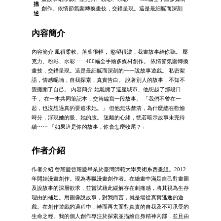
描
創作。依情節氛圍轉換畫技，交錯呈現。這是最細膩而深刻
述
內容簡介
內容簡介 風很柔軟、落葉很輕， 慾望很濃，我畫故事給你聽。 壓
克力、粉彩、水彩⋯⋯400幅全手繪多媒材創作。 依情節氛圍轉換
畫技，交錯呈現。這是最細膩而深刻的一一說故事遊戲。 私密絮
語，情感呢喃，自我探索，真實告白。 說著別人的故事，不知不
覺攤開了自己。 內容簡介 她離開了這座城市、他想起了那段日
子， 在一本共同筆記本，交替編寫一段故事。 「我們不曾在一
起，也沒想過真的要追求她。」 但他無法釐清，為什麼總在歡愉
時分，浮現她的眼、她的臉。 迷離的心緒，恍若暗示故事未完待
續⋯⋯ 「如果這是你的故事，你會怎麼收尾？」
作者介紹
作者介紹 曾耀慶曾耀慶畢業於臺灣師範大學美術系西畫組。2012
年開始漫畫創作。現為專職漫畫創作者。在繪畫中滿足自己對畫圖
及說故事的深層欲求，並嘗試藉此緩解存在刺痛感，將其視為生存
理由的補足。用圖像說故事，對我而言，就是場從真實逃逸的遊
戲。在創作遊戲的過程中，轉而再去面對真實的自我及不可承受的
生命之輕。我的個人創作專注於探索並描繪自身精神內部，並且由