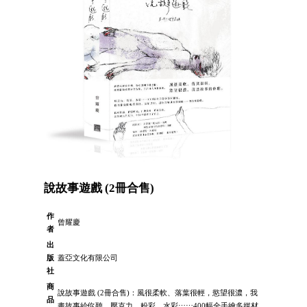
說故事遊戲 (2冊合售)
作
曾耀慶
者
出
版
蓋亞文化有限公司
社
商
說故事遊戲 (2冊合售)：風很柔軟、落葉很輕，慾望很濃，我
品
畫故事給你聽。壓克力、粉彩、水彩⋯⋯400幅全手繪多媒材