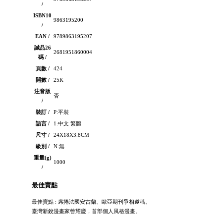
/
ISBN10
9863195200
/
EAN /
9789863195207
誠品26
2681951860004
碼 /
頁數 /
424
開數 /
25K
注音版
否
/
裝訂 /
P:平裝
語言 /
1:中文 繁體
尺寸 /
24X18X3.8CM
級別 /
N:無
重量(g)
1000
/
最佳賣點
最佳賣點 : 席捲法國安古蘭、歐亞期刊爭相邀稿。
臺灣新銳漫畫家曾耀慶，首部個人風格漫畫。