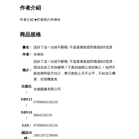
作者介紹
作者介紹 ■作者簡介何俐伶
商品規格
書名 /
說好了這一次絕不辭職: 不逃避勇敢面對職場的8堂課
作者 /
何俐伶
說好了這一次絕不辭職: 不逃避勇敢面對職場的8堂課：
我現在的工作快樂嗎？千萬別做辦公室的剩人！他們不
簡介 /
願改變和提升自己，整日抱怨上天不公平，不給自己機
會，但當機會真
出版社
永續圖書有限公司
/
ISBN13
9789864530250
/
ISBN10
9864530259
/
EAN /
9789864530250
誠品26
2681267239006
碼 /