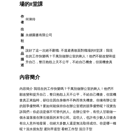
場的8堂課
作
何俐伶
者
出
版
永續圖書有限公司
社
商
說好了這一次絕不辭職: 不逃避勇敢面對職場的8堂課：我現
品
在的工作快樂嗎？千萬別做辦公室的剩人！他們不願改變和提
描
升自己，整日抱怨上天不公平，不給自己機會，但當機會真
述
內容簡介
內容簡介 我現在的工作快樂嗎？千萬別做辦公室的剩人！他們不
願改變和提升自己，整日抱怨上天不公平，不給自己機會，但當機
會真正來臨時，卻往往因自身條件不夠而喪失機會。你擁有辦公室
的競爭優勢嗎？要如何能保持你在辦公室裡的競爭優勢呢？現實告
訴我們︰你必須是個不可替代的人。在辦公室中，有些人甘願做一
個永遠落後在隊伍後面的末等公民。這些人，也許有少數人日後會
有出人意外地發展，但絕大多數人還是無法取得成功。你是哪一種
呢？混水摸魚型 遲到早退型 看輕工作型 混日子型