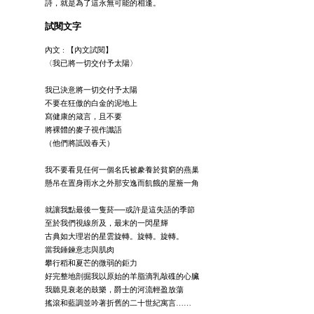
詩，就是為了這永無可能的相逢。
試閱文字
內文 : 【內文試閱】
〈我已將一切交付予太陽〉
我已決意將一切交付予太陽
不要在狂傲的白金的泥地上
寫健康的箴言，且不要
將裸體的麥子視作讖語
（他們將詆毀春天）
我不要看見任何一個名氏被豢養於貧窮的燕巢
懸吊在置身雨水之外那安逸而飢餓的屋簷一角
就讓我點最後一隻菸──或許是這失語的季節
至於我們視線所及，最末的一閃星輝
古典如大理岩的星雲旋轉。旋轉。旋轉。
當我錘鍊意志與肌肉
攀行稻和夏芒的微弱的鉅力
好完整地剖掘我以原始的羊脂滴乳敲磼的心臟
我聽見衰老的鼓樂，爵士的河流輕盈放蕩
搖滾和藍調並吟著折舊的二十世紀寓言……