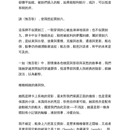
卻攤平如鏡。被劍們插入的船，如果能順利航行，或許，可以抵達
有樹的岸。
讀《無言歌》，使我想起寶劍六。
這張牌不似寶劍三，一顆穿洞的心被血淋淋地張掛；也不似寶劍
九，牌卡中女子無眠坐起，顯然被銳利的夢魘糾纏。屬於寶劍六
的，是結束與出發。放棄與重獲。克服與改善。通過與更新。船右
側，餘事仍持續湧動著波紋；船左側，願意許諾者，和平的未來是
可及的。
一如《無言歌》中，那懷擁各色物質與形容與哀愁的敘事者，我們
隨她穿越房間如同穿越愛情，抵達季節與愛人與經典的陰影，鍛鍊
說法，以為獻祭。
種種精緻的痛與快。
她既是牌卡上長袍的背影，還未對我們展露正面的傷痕；也是需索
保護的小孩，未識得水的兇惡，忻然信仰著可能。她當然亦是配有
啟動能力的船夫，擺渡我們由此至彼──不消說，她還是那一條身
體刻有小記號的舢舨，液狀情事，冷暖自知。
我不確定，船身上六把直立寶劍，是歷來種種傷害之隱喻，又或者
其實是固定船的破洞之器？劍（Swords）包藏著字（words），我