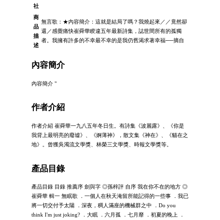
社
商
無言歌：★內容簡介：這就是結局了嗎？我燒起來／／竟然卻
品
還／感覺痛快崔舜華睽違五年最新詩集，誌世間所有的孤獨
描
者。我擁有許多的不幸最不幸的是我仍舊渴求著幸福──摘自
述
內容簡介
內容簡介 "
作者介紹
作者介紹 崔舜華一九八五年冬日生。有詩集《波麗露》、《你是
我背上最明亮的廢墟》、《婀薄神》，散文集《神在》、《貓在之
地》。曾獲吳濁流文學獎、林榮三文學獎、時報文學獎等。
產品目錄
產品目錄 目錄 推薦序 劍與字 ◎孫梓評 自序 我在你不在的地方 ◎
崔舜華 輯一 無眠歌 ．一個人在秋天淹留所能記得的一些事 ．我已
將一切交付予太陽 ．深夜，稠人滿座的機械群之中 ．Do you
think I'm just joking? ．大眠 ．六月孤 ．七月靡 ．初夏的晚上 ．