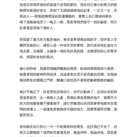
知道目前我所做到的遠遠不及我想要的。我在自己微小的努力的範
疇裡失敗過好多次，跌倒了又踉踉蹌蹌地站起來，一次又一次，笑
罵由人──那都是嘴裡說給誰瀟灑聽的，實際上自己難過得要命，
喝了酒偷偷地哭了一晚又一晚，黑夜替我們保守一切的祕密，明天
起來還是得做了個好人。
而我盡了最大的力氣所做的，無非是希望藉由我的字，陪伴某人空
曠而荒蕪的心。擁有心是一件很辛苦的事情，那代表你得赴盡全力
地去愛，去碰撞，去越過一堵好高好高的牆，去眺望你的心所要求
的、渴望的未知的風光。
傷心的時候，我會把我貓阿醜抱在懷裡，軟綿綿香噴噴的小東西，
牠看著我的眼神閃亮純淨，流溢著來自雲天更高處的悲憫。但我卻
抱頭蹲坐在樂園之門前，翻遍口袋也找不著那把解鐐脫銬的鑰匙。
無計可施之下，於是我告訴我自己：你可以動身了，走得比你想得
更遠更從容，去一個無人之處，那個比蜀道更難的地方，鬆開手大
把大把地撒落幾千幾萬個字，讓它們像潔白的貝殼奢華地散布在寬
闊的海灘上，一個連鳥群都無枝可棲的地方，那麼華麗而空曠，溫
暖而荒涼。
當你聽見自己的心一片一片剝落粉碎的聲音，也許我已不在了，但
那又怎麼樣呢？我們終究會遇見的，無論何時，無論何地，我寫著