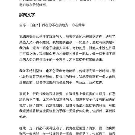
將它放在舌間輕舐。
試閱文字
自序 : 【自序】我在你不在的地方 ◎崔舜華
我總感覺自己是注定飄盪的人，順著宿命的水蜿漂到這裡，遇見了
某些人又不得不離開。我想要的很少，一間屋子，屋裡有我的貓和
我的畫，還有一張桌子能讓人寫字，奇妙的是，對他人來說也許唾
手可得之物，我卻拚命努力才能掙扎攫住一點點，像一個要掉下床
崖的人努力抓住毯子的一小方角，才不致從夢裡驚醒過來。
我並不特別堅強，也不怎麼出奇地聰明，曾經漂亮過一段時期，那
也是昨日黃花無根無依。從很小的時候，我就夢想著有一個人會現
身在面前，他會伸出瘦削而強壯的手，向我說：我來救你。
事實上，很晚很晚地我才發覺，在這世界上最真實的道理是：任憑
誰也救不了誰。尤其是像我這樣的人，我沒有屋子也沒有能回去的
地方，除了自救，我別無他路。但也可能是天生軟弱的關係，可能
我還冀望著那隻瘦長強壯的手哪一天還會伸向我，告訴我，要我跟
他走。
從此一走，我必不需再流浪了。我實在厭倦透了流浪：從一個房間
到另一個房間，從一張床到另一張床。我睏乏了，也膩透了，但我