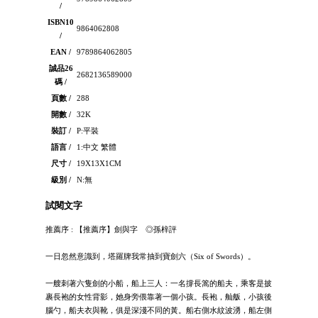
/
ISBN10
9864062808
/
EAN /
9789864062805
誠品26
2682136589000
碼 /
頁數 /
288
開數 /
32K
裝訂 /
P:平裝
語言 /
1:中文 繁體
尺寸 /
19X13X1CM
級別 /
N:無
試閱文字
推薦序 : 【推薦序】劍與字 ◎孫梓評
一日忽然意識到，塔羅牌我常抽到寶劍六（Six of Swords）。
一艘刺著六隻劍的小船，船上三人：一名撐長篙的船夫，乘客是披
裹長袍的女性背影，她身旁偎靠著一個小孩。長袍，舢舨，小孩後
腦勺，船夫衣與靴，俱是深淺不同的黃。船右側水紋波湧，船左側