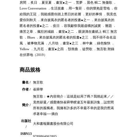
房間 ．炙日 ．夏至夏 ．畫室●之一 ．荒夢 ．晨色 輯二 無傷歌 ．
Love Conversation ．生活規畫 ．用一隻菸 ．你的懷抱是雪地 ．你
給我的王冠 ．我能感覺你踏上舊日的岩層 ．更好的事情 ．我竟也
愛你到秋天 ．來自披風衣的匿名者的投書●之一 ．來自披風衣的
匿名者的投書●之二 ．疫日 ．容我獻祭我最虛構的誠實 ．難題 ．
痛苦之章 ．瘋狂的城鎮 ．畫室●之二 ．眼淚滴在畫紙上 輯三 無言
歌 ．Blues ．來自披風衣的匿名者的投書●之三 ．我不得不命名這
風 ．被事物充滿 ．八月劫 ．畫室●之三 ．林中象 ．綠色愉快 ．
Yellow ．九月厄 ．畫室●之四 ．頹喪曲 ．徒勞歌 ．無言歌 附錄
在伏莽地（2019）
商品規格
書名 /
無言歌
作者 /
崔舜華
無言歌：★內容簡介：這就是結局了嗎？我燒起來／／
竟然卻還／感覺痛快崔舜華睽違五年最新詩集，誌世間
簡介 /
所有的孤獨者。我擁有許多的不幸最不幸的是我仍舊渴
求著幸福──摘自
出版社
大和書報圖書股份有限公司
/
ISBN13
9789864062805