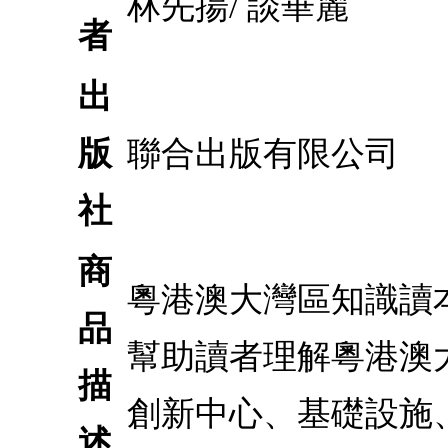
林先揚/ 談華麗
者
出
版
聯合出版有限公司
社
商
粵港澳大灣區知識讀
品
幫助讀者理解粵港澳
描
創新中心、基礎設施
述