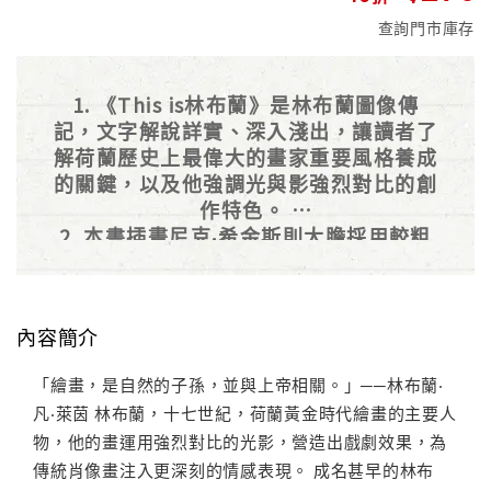
查詢門市庫存
1. 《This is林布蘭》是林布蘭圖像傳
記，文字解說詳實、深入淺出，讓讀者了
解荷蘭歷史上最偉大的畫家重要風格養成
的關鍵，以及他強調光與影強烈對比的創
作特色。
2. 本書插畫尼克‧希金斯則大膽採用較粗
糙的筆觸、豐富的色彩來反映林布蘭的不
羈，反差效果更彰顯林布蘭的獨特！
內容簡介
「繪畫，是自然的子孫，並與上帝相關。」──林布蘭‧
凡‧萊茵 林布蘭，十七世紀，荷蘭黃金時代繪畫的主要人
物，他的畫運用強烈對比的光影，營造出戲劇效果，為
傳統肖像畫注入更深刻的情感表現。 成名甚早的林布