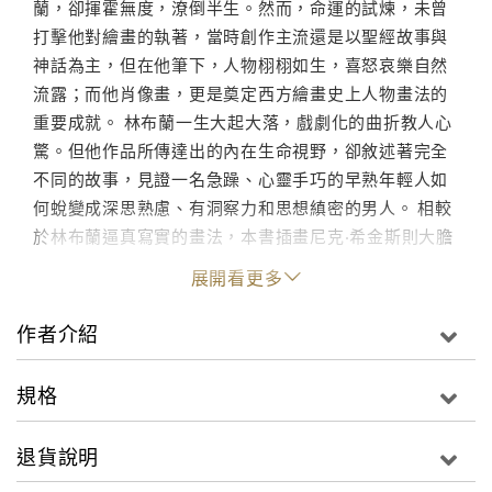
蘭，卻揮霍無度，潦倒半生。然而，命運的試煉，未曾
打擊他對繪畫的執著，當時創作主流還是以聖經故事與
神話為主，但在他筆下，人物栩栩如生，喜怒哀樂自然
流露；而他肖像畫，更是奠定西方繪畫史上人物畫法的
重要成就。 林布蘭一生大起大落，戲劇化的曲折教人心
驚。但他作品所傳達出的內在生命視野，卻敘述著完全
不同的故事，見證一名急躁、心靈手巧的早熟年輕人如
何蛻變成深思熟慮、有洞察力和思想縝密的男人。 相較
於林布蘭逼真寫實的畫法，本書插畫尼克‧希金斯則大膽
採用較粗糙的筆觸、豐富的色彩來反映林布蘭的不羈，
展開看更多
反差效果更彰顯林布蘭的獨特！
作者介紹
規格
退貨說明