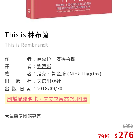
This is 林布蘭
This is Rembrandt
作
者：
喬蕊拉．安德魯斯
譯
者：
劉曉米
繪
者：
尼克．希金斯 (Nick Higgins)
出
版
社：
天培出版社
出
版
日
期：
2018/09/30
刷
誠品聯名卡
，天天享最高7%回饋
大量採購團購專區
350
276
79