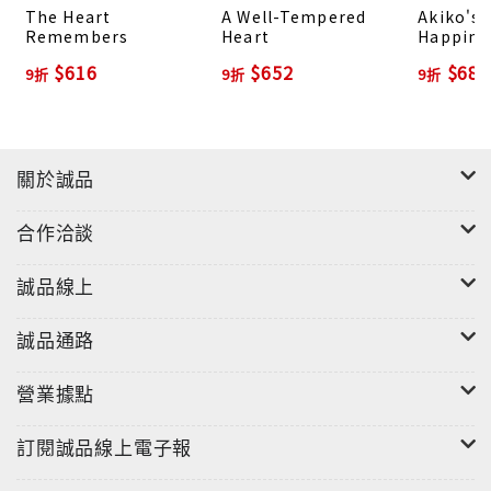
The Heart
A Well-Tempered
Akiko's 
Remembers
Heart
Happine
Japan Tr
$616
$652
$684
9折
9折
9折
關於誠品
合作洽談
誠品線上
誠品通路
營業據點
訂閱誠品線上電子報