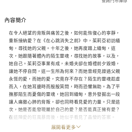
查詢門市庫存
內容簡介
在令人絕望的背叛與痛苦之後，如何能恢復心的寧靜，
重新接納愛？在《在心跳消失之前》中，茱莉亞初訪緬
甸，尋找她的父親。十年之後，她再度踏上緬甸，這
次，她跟隨著體內的陌生靈魂，尋找她的故事，以及，
她自己。茱莉亞事業有成，未婚夫卻在婚禮前夕毀婚，
讓她不停自問，這一生所為何來？而她曾經見證過父親
永恆的愛，而她的愛，究竟存不存在？陌生的靈魂趁虛
而入，在她耳邊時而殷殷質問，時而恐懼無助。為了平
撫那陌生而憂傷的靈魂，她回到緬甸，意外發掘出一段
讓人痛徹心肺的背叛，卻也同時看見愛的力量。只是這
次，她是否能發現屬於自己的愛？是否能真正擁有愛？
在這陣愛的狂風暴雨後，她似乎看見了晶瑩的答案。
展開看更多