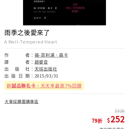
雨季之後愛來了
A Well-Tempered Heart
作
者：
揚-菲利浦．森卡
譯
者：
趙睿音
出
版
社：
天培出版社
出
版
日
期：
2015/03/31
刷
誠品聯名卡
，天天享最高7%回饋
大量採購團購專區
320
252
79