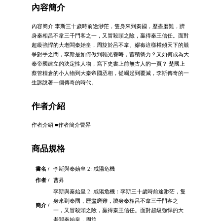
內容簡介
內容簡介 李斯三十歲時前途渺茫，隻身來到秦國，歷盡磨難，躋
身秦相呂不韋三千門客之一，又冒殺頭之險，贏得秦王信任。面對
超級強悍的大老闆秦始皇，周旋於呂不韋、嫪毐這樣權傾天下的競
爭對手之間，李斯是如何做到韜光養晦，蓄積勢力？又如何成為大
秦帝國建立的決定性人物，寫下史書上前無古人的一頁？ 楚國上
蔡管糧倉的小人物到大秦帝國丞相，從崛起到覆滅，李斯傳奇的一
生訴說著一個傳奇的時代。
作者介紹
作者介紹 ■作者簡介曹昇
商品規格
書名 /
李斯與秦始皇 2: 咸陽危機
作者 /
曹昇
李斯與秦始皇 2: 咸陽危機：李斯三十歲時前途渺茫，隻
身來到秦國，歷盡磨難，躋身秦相呂不韋三千門客之
簡介 /
一，又冒殺頭之險，贏得秦王信任。面對超級強悍的大
老闆秦始皇，周旋