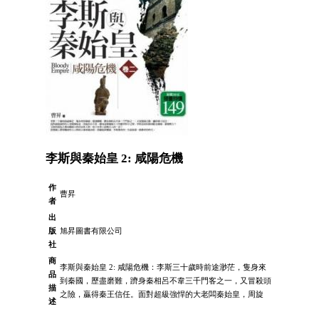
李斯與秦始皇 2: 咸陽危機
作
曹昇
者
出
版
旭昇圖書有限公司
社
商
李斯與秦始皇 2: 咸陽危機：李斯三十歲時前途渺茫，隻身來
品
到秦國，歷盡磨難，躋身秦相呂不韋三千門客之一，又冒殺頭
描
之險，贏得秦王信任。面對超級強悍的大老闆秦始皇，周旋
述