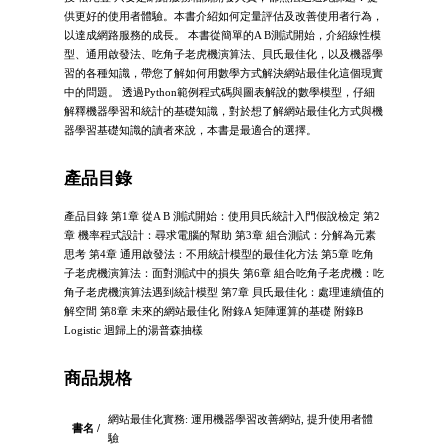
供更好的使用者體驗。本書介紹如何定量評估及改善使用者行為，
以達成網路服務的成長。 本書從簡單的A B測試開始，介紹線性模
型、通用啟發法、吃角子老虎機演算法、貝氏最佳化，以及機器學
習的各種知識，帶您了解如何用數學方式解決網站最佳化這個現實
中的問題。 透過Python範例程式碼與圖表解說的數學模型，仔細
解釋機器學習和統計的基礎知識，對於想了解網站最佳化方式與機
器學習基礎知識的讀者來說，本書是最適合的選擇。
產品目錄
產品目錄 第1章 從A B 測試開始：使用貝氏統計入門假說檢定 第2
章 機率程式設計：尋求電腦的幫助 第3章 組合測試：分解為元素
思考 第4章 通用啟發法：不用統計模型的最佳化方法 第5章 吃角
子老虎機演算法：面對測試中的損失 第6章 組合吃角子老虎機：吃
角子老虎機演算法遇到統計模型 第7章 貝氏最佳化：處理連續值的
解空間 第8章 未來的網站最佳化 附錄A 矩陣運算的基礎 附錄B
Logistic 迴歸上的湯普森抽樣
商品規格
網站最佳化實務: 運用機器學習改善網站, 提升使用者體
書名 /
驗