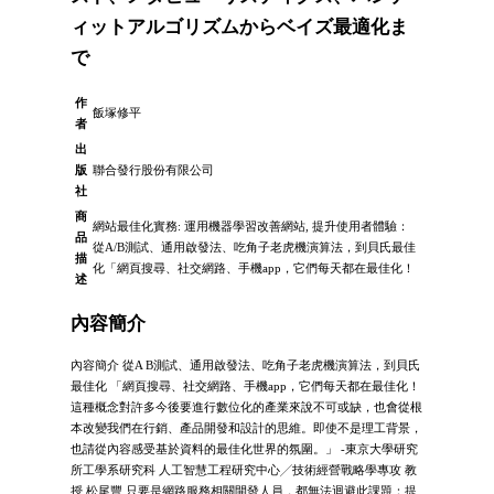
ィットアルゴリズムからベイズ最適化ま
で
作
飯塚修平
者
出
版
聯合發行股份有限公司
社
商
網站最佳化實務: 運用機器學習改善網站, 提升使用者體驗：
品
從A/B測試、通用啟發法、吃角子老虎機演算法，到貝氏最佳
描
化「網頁搜尋、社交網路、手機app，它們每天都在最佳化！
述
內容簡介
內容簡介 從A B測試、通用啟發法、吃角子老虎機演算法，到貝氏
最佳化 「網頁搜尋、社交網路、手機app，它們每天都在最佳化！
這種概念對許多今後要進行數位化的產業來說不可或缺，也會從根
本改變我們在行銷、產品開發和設計的思維。即使不是理工背景，
也請從內容感受基於資料的最佳化世界的氛圍。」 -東京大學研究
所工學系研究科 人工智慧工程研究中心╱技術經營戰略學專攻 教
授 松尾豐 只要是網路服務相關開發人員，都無法迴避此課題：提