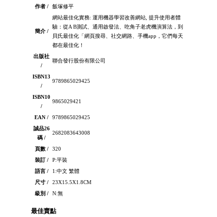
作者 /
飯塚修平
網站最佳化實務: 運用機器學習改善網站, 提升使用者體
驗：從A B測試、通用啟發法、吃角子老虎機演算法，到
簡介 /
貝氏最佳化「網頁搜尋、社交網路、手機app，它們每天
都在最佳化！
出版社
聯合發行股份有限公司
/
ISBN13
9789865029425
/
ISBN10
9865029421
/
EAN /
9789865029425
誠品26
2682083643008
碼 /
頁數 /
320
裝訂 /
P:平裝
語言 /
1:中文 繁體
尺寸 /
23X15.5X1.8CM
級別 /
N:無
最佳賣點