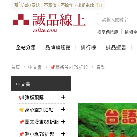
防詐3要訣：不聽信、不操作、掛斷電話
(詳)
禮享偶爸節
搶領全
全站分類
品牌旗艦館
排行榜
誠品選書
首頁
中文書
📌藝術設計79折起
音樂
中文書
📢強檔預購
☀️身心靈加油站
📌圖文漫畫85折起
📌輕小說79折起