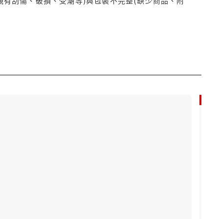
觀有刮傷、破損、受潮等)與包裝不完整(缺少商品、附
79折