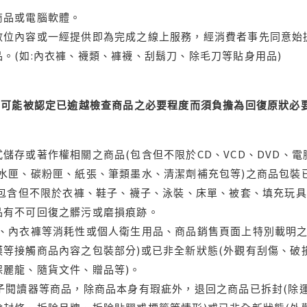
商品或電腦軟體。
位內容或一經提供即為完成之線上服務，經消費者事先同意始提
。(如:內衣褲、襪類、褲襪、刮鬍刀、除毛刀等貼身用品)
可能被認定已逾越檢查商品之必要程度而須負擔為回復原狀必要
儲存或著作權相關之商品(包含但不限於CD、VCD、DVD、電
水匣、碳粉匣、紙張、筆類墨水、清潔劑補充包等)之商品包裝已
(包含但不限於衣褲、鞋子、襪子、泳裝、床單、被套、填充玩具
品有不可回復之髒污或磨損痕跡。
品、內衣褲等消耗性或個人衛生用品、商品銷售頁面上特別載明之
等接觸商品內容之包裝部分)或已非全新狀態(外觀有刮傷、破
保麗龍、隨貨文件、贈品等)。
電子閱讀器等商品，除商品本身有瑕疵外，退回之商品已拆封(除