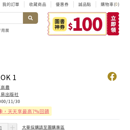
我的訂單
收藏商品
優惠券
誠品點
購物車(
)
0
考用展
K 1
陳高農
宗易出版社
000/11/30
卡
，天天享最高7%回饋
大量採購請至團購專區