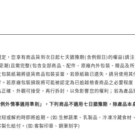
定，您享有商品貨到次日起七天猶豫期(含例假日)的權益(請
受潮)且需完整(包含全部商品、配件、原廠內外包裝、贈品及所
之包裝紙箱將退貨商品包裝妥當，若原紙箱已遺失，請另使用其
字。若原廠包裝損毀將可能被認定為已逾越檢查商品之必要程度，
品正確、外觀可接受，再行拆封，以免影響您的權利；若為產品
理例外情事適用準則」，下列商品不適用七日猶豫期，除產品本
短或解約時即將逾期。(如:生鮮蔬果、乳製品、冷凍冷藏食材、
製化給付。(如:客製印章、鋼筆刻字)