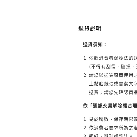
退貨說明
退貨須知：
依照消費者保護法的規
(不得有刮傷、破損、
請您以送貨廠商使用
上黏貼紙張或書寫文
退費；請您先確認商
依「通訊交易解除權合
易於腐敗、保存期限較
依消費者要求所為之客
報紙、期刊或雜誌。