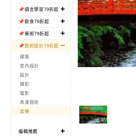
📌語言學習79折起
📌飲食79折起
📌美術79折起
📌藝術設計79折起
建築
室內設計
設計
攝影
電影
表演藝術
音樂
編輯推薦