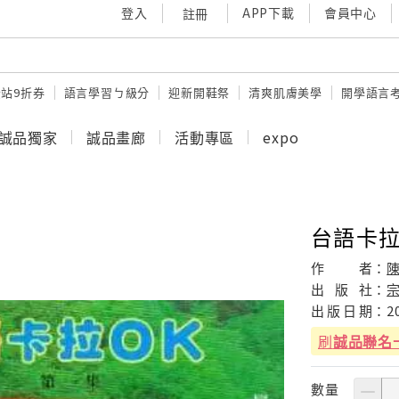
登入
APP下載
會員中心
註冊
站9折券
語言學習ㄅ級分
迎新開鞋祭
清爽肌膚美學
開學語言
誠品獨家
誠品畫廊
活動專區
expo
台語卡拉O
作
者：
出
版
社：
出
版
日
期：
2
刷
誠品聯名
數量