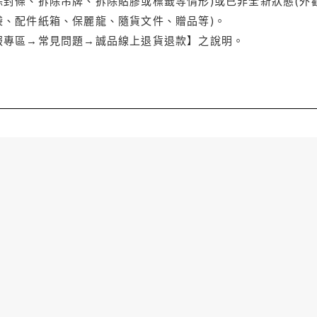
封條、拆除吊牌、拆除貼膠或標籤等情形)或已非全新狀態(外
袋、配件紙箱、保麗龍、隨貨文件、贈品等)。
服專區→常見問題→誠品線上退貨退款】之說明。