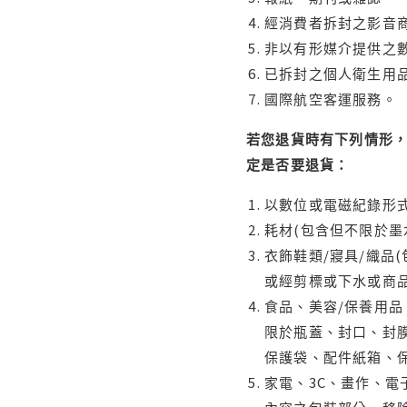
經消費者拆封之影音
非以有形媒介提供之數
已拆封之個人衛生用品
國際航空客運服務。
若您退貨時有下列情形，
定是否要退貨：
以數位或電磁紀錄形式
耗材(包含但不限於墨
衣飾鞋類/寢具/織品
或經剪標或下水或商
食品、美容/保養用
限於瓶蓋、封口、封膜
保護袋、配件紙箱、
家電、3C、畫作、