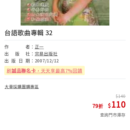
台語歌曲專輯 32
作
者：
正一
出
版
社：
宗易出版社
出
版
日
期：
2007/12/12
刷
誠品聯名卡
，天天享最高7%回饋
大量採購團購專區
140
110
79
查詢門市庫存