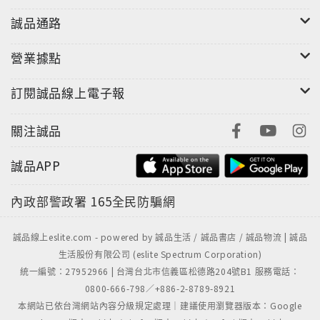
別讓乾淨成為「期間限定」！大掃除不是過年的專利！
誠品通路
達人教你輕鬆打掃，做家事從此不喊累！
營業據點
訂閱誠品線上電子報
關注誠品
魔法清潔小撇步：
誠品APP
◎利用掃帚及絲襪的靜電效果，可使天花板上的灰塵無
所頓形。
內政部警政署
165全民防騙網
◎用吹風機吹熱貼紙黏著處，即可輕鬆撕下貼紙，不留
誠品線上eslite.com - powered by 誠品生活 / 誠品書店 / 誠品物流 | 誠品
黏著痕跡。
生活股份有限公司 (eslite Spectrum Corporation)
統一編號：27952966 | 台灣台北市信義區松德路204號B1 服務電話：
0800-666-798／+886-2-8789-8921
◎用馬鈴薯切片擦拭可以除去鏡子上的汙垢。
本網站已依台灣網站內容分級規定處理｜建議使用瀏覽器版本：Google