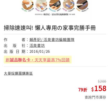
掃除速速叫! 懶人專用の家事完勝手冊
作
者：
賴彥妃/ 活泉書坊編輯團隊
出
版
社：
活泉書坊
出
版
日
期：
2016/01/26
刷
誠品聯名卡
，天天享最高7%回饋
大量採購團購專區
200
158
79
查詢門市庫存