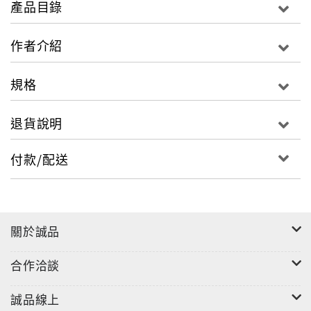
產品目錄
不須浪費時間、花過多體力，跟著書中清晰圖解一步一
步做，連家政白癡都大嘆神奇的步驟掃除法！
作者介紹
規格
掃除賣點3。
小開本輕薄無負擔，隨身攜帶、速速上手！
退貨說明
大掃除不必搬出厚重圖鑑，又翻又找，只需要拿出輕薄
付款/配送
開本，對付頑強汙垢、死角灰塵，一點就通！讓掃除變
得超．級．有．趣！
誰說掃除就一定非得灰頭土臉又狼狽？
關於誠品
省時、省力、省步驟的家事小撇步等你來挖掘，
合作洽談
一冊在手，完勝千千萬萬難搞的刁鑽家事！
誠品線上