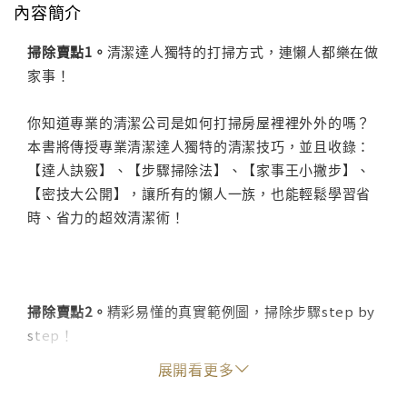
內容簡介
掃除賣點1。
清潔達人獨特的打掃方式，連懶人都樂在做
家事！
你知道專業的清潔公司是如何打掃房屋裡裡外外的嗎？
本書將傳授專業清潔達人獨特的清潔技巧，並且收錄：
【達人訣竅】、【步驟掃除法】、【家事王小撇步】、
【密技大公開】，讓所有的懶人一族，也能輕鬆學習省
時、省力的超效清潔術！
掃除賣點2。
精彩易懂的真實範例圖，掃除步驟step by
step！
展開看更多
針對最惱人的空間──廚房、客廳、窗戶、浴廁、地板，
分頭破解，專家將會告訴你各個區域的清潔之道，讓你