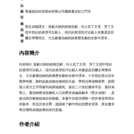
出
版
秀威資訊科技股份有限公司國家書店松江門市
社
商
聖女貞德譯注：喜劇大師的經典悲劇，叫人笑了又哭、哭了又
品
想中世紀的真理可以殺人，現代的真理也可以殺人本書是諾貝
描
爾文學獎得主、大文豪蕭伯納的經典歷史劇的全新中譯本。
述
內容簡介
內容簡介 喜劇大師的經典悲劇，叫人笑了又哭、哭了又想中世紀
的真理可以殺人，現代的真理也可以殺人本書是諾貝爾文學獎得
主、大文豪蕭伯納的經典歷史劇的全新中譯本。十五世紀英法百年
戰爭時期，鄉村姑娘貞德自稱得到天啟、帶領法軍扭轉形勢，卻因
落入英方之手而被判為異端燒死。後在二十世紀獲得平反、冊封為
聖人。蕭伯納將這段膾炙人口的歷史改編為劇本《聖女貞德》，是
政治與宗教狼狽為奸的殷鑑。本書不但是坊間唯一把作者原序譯出
的版本，而且詳加注釋，讓讀者了解中世紀的歷史背景，更在書末
專文闡明貞德故事的現代意義。
作者介紹