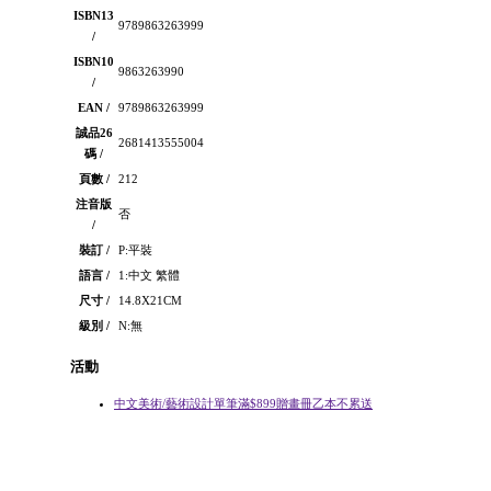
ISBN13
9789863263999
/
ISBN10
9863263990
/
EAN /
9789863263999
誠品26
2681413555004
碼 /
頁數 /
212
注音版
否
/
裝訂 /
P:平裝
語言 /
1:中文 繁體
尺寸 /
14.8X21CM
級別 /
N:無
活動
中文美術/藝術設計單筆滿$899贈畫冊乙本不累送