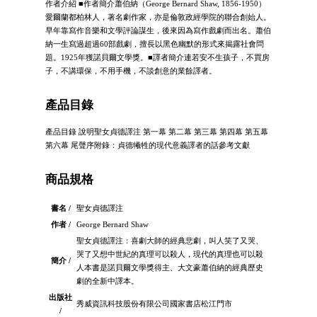
作者介紹 ■作者簡介蕭伯納（George Bernard Shaw, 1856-1950）
愛爾蘭都柏林人，著名劇作家，亦是倫敦政經學院的聯合創始人。
早年靠寫作音樂和文學評論謀生，後來因為寫作戲劇而出名。蕭伯
納一生寫過超過60部戲劇，擅長以黑色幽默的形式來揭露社會問
題。1925年獲諾貝爾文學獎。■譯者簡介連若安不生孩子，不買房
子，不講環保，不用手機，不談創意的業餘譯者。
產品目錄
產品目錄 說明聖女貞德譯注 第一幕 第二幕 第三幕 第四幕 第五幕
第六幕 尾聲序附錄：貞德犧牲的現代意義譯者的話參考文獻
商品規格
書名 /
聖女貞德譯注
作者 /
George Bernard Shaw
聖女貞德譯注：喜劇大師的經典悲劇，叫人笑了又哭、
哭了又想中世紀的真理可以殺人，現代的真理也可以殺
簡介 /
人本書是諾貝爾文學獎得主、大文豪蕭伯納的經典歷史
劇的全新中譯本。
出版社
秀威資訊科技股份有限公司國家書店松江門市
/