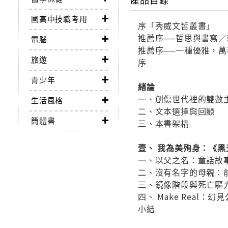
國高中技職考用
序「秀威文哲叢書」
推薦序──哲思與書寫／
電腦
推薦序──一種優雅，
旅遊
序
青少年
緒論
一、創傷世代裡的雙
生活風格
二、文本選擇與回顧
簡體書
三、本書架構
壹、 我為美殉身：《黑
一、以父之名：童話
二、沒有名字的母親
三、鏡像階段與死亡
四、 Make Real
小結