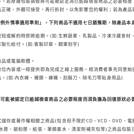
字。若原廠包裝損毀將可能被認定為已逾越檢查商品之必要程度，
品正確、外觀可接受，再行拆封，以免影響您的權利；若為產品
理例外情事適用準則」，下列商品不適用七日猶豫期，除產品本
短或解約時即將逾期。(如:生鮮蔬果、乳製品、冷凍冷藏食材、
製化給付。(如:客製印章、鋼筆刻字)
商品或電腦軟體。
位內容或一經提供即為完成之線上服務，經消費者事先同意始提
。(如:內衣褲、襪類、褲襪、刮鬍刀、除毛刀等貼身用品)
可能被認定已逾越檢查商品之必要程度而須負擔為回復原狀必要
儲存或著作權相關之商品(包含但不限於CD、VCD、DVD、電
水匣、碳粉匣、紙張、筆類墨水、清潔劑補充包等)之商品包裝已