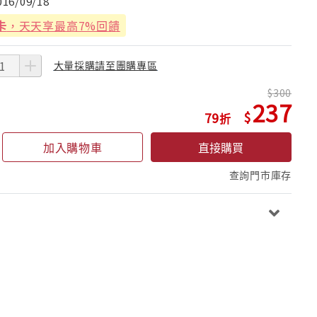
016/09/18
卡
，天天享最高7%回饋
大量採購請至團購專區
300
237
79
加入購物車
直接購買
查詢門市庫存