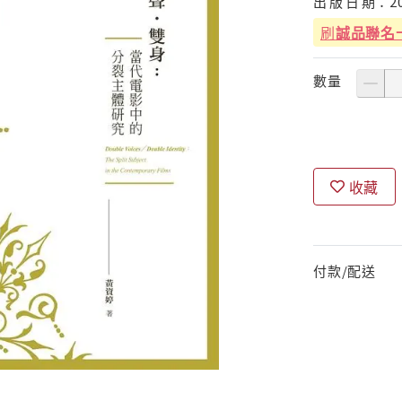
出
版
日
期：
2
刷
誠品聯名
數量
收藏
付款/配送