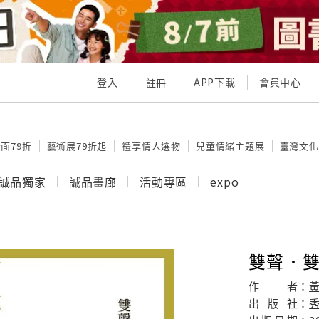
登入
APP下載
會員中心
註冊
面79折
藝術展79折起
禮享情人選物
兒童情緒主題展
臺灣文化
誠品獨家
誠品畫廊
活動專區
expo
雙聲．雙
作
者：
出
版
社：