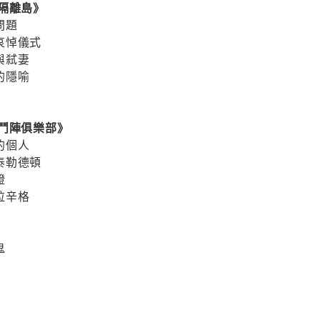
隔離島》
體問題
的哀悼儀式
子與弒妻
體的隱喻
《鬥陣俱樂部》
困的個人
：泰勒德頓
辯證
瑪拉辛格
鬼