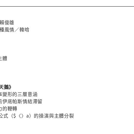
賴俊雄
萬種風情／韓晗
數主體
天鵝》
故事變形的三層意涵
：前伊底帕斯情結滯留
驅力的鞭轉
：幻見公式（$〈〉a）的操演與主體分裂