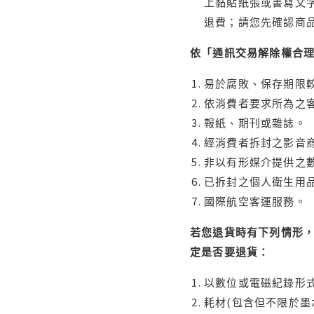
上黏貼紙張或書寫文
退費；請您先確認商
依「通訊交易解除權合
易於腐敗、保存期限較
依消費者要求所為之客
報紙、期刊或雜誌。
經消費者拆封之影音
非以有形媒介提供之數
已拆封之個人衛生用品
國際航空客運服務。
若您退貨時有下列情形，
定是否要退貨：
以數位或電磁紀錄形式
耗材(包含但不限於墨