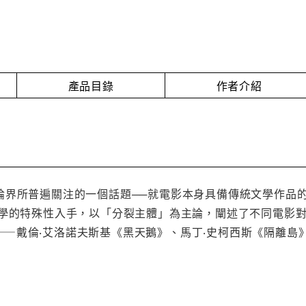
產品目錄
作者介紹
論界所普遍關注的一個話題──就電影本身具備傳統文學作品
美學的特殊性入手，以「分裂主體」為主論，闡述了不同電影對
——戴倫‧艾洛諾夫斯基《黑天鵝》、馬丁‧史柯西斯《隔離島