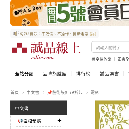
防詐3要訣：不聽信、不操作、掛斷電話
(詳)
禮享偶爸節
圖書全
全站分類
品牌旗艦館
排行榜
誠品選書
首頁
中文書
📌藝術設計79折起
電影
中文書
📢強檔預購