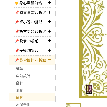
☀️身心靈加油站
📌圖文漫畫85折起
📌輕小說79折起
📌語言學習79折起
📌飲食79折起
📌美術79折起
📌藝術設計79折起
建築
室內設計
設計
攝影
電影
表演藝術