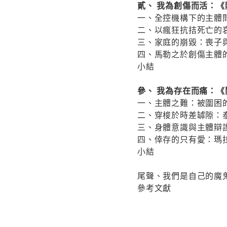
貳、 我為創傷而活：《
一、全控機構下的主
二、以瘋狂抗拮死亡
三、家庭的崩毀：喪
四、馬勒之於創傷主
小結
參、 我為存在而痛：
一、主體之難：被圍
二、穿梭於時差罅隙
三、身體意識與主體
四、倖存的只有愛：
小結
尾聲、我們是自己的魔
參考文獻