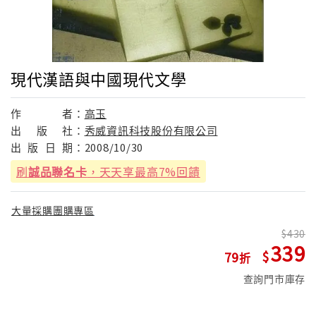
現代漢語與中國現代文學
作
者：
高玉
出
版
社：
秀威資訊科技股份有限公司
出
版
日
期：
2008/10/30
刷
誠品聯名卡
，天天享最高7%回饋
大量採購團購專區
430
339
79
查詢門市庫存