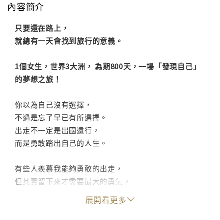
內容簡介
只要還在路上，
就總有一天會找到旅行的意義。
1個女生，世界3大洲， 為期800天，一場「發現自己」
的夢想之旅！
你以為自己沒有選擇，
不過是忘了早已有所選擇。
出走不一定是出國遠行，
而是勇敢踏出自己的人生。
有些人羨慕我能夠勇敢的出走，
但其實留下來才需要最大的勇氣，
因為你得面對那個不喜歡的自己。
展開看更多
32歲那年，Sio對於一成不變的生活感到厭倦，決定在