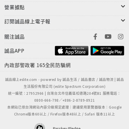
旅，她不會結識來自各國的知交、邂逅夢寐以求的愛
營業據點
情，更重要的是，找到自己真正想要的生活方式。夢想
的價值，在於實踐的勇氣。當你勇敢地走出內心的舒適
訂閱誠品線上電子報
圈，面對真實的自己，才能看見屬於自己、獨一無二的
風景！
關注誠品
誠品APP
內政部警政署
165全民防騙網
誠品線上eslite.com - powered by 誠品生活 / 誠品書店 / 誠品物流 | 誠品
生活股份有限公司 (eslite Spectrum Corporation)
統一編號：27952966 | 台灣台北市信義區松德路204號B1 服務電話：
0800-666-798／+886-2-8789-8921
本網站已依台灣網站內容分級規定處理｜建議使用瀏覽器版本：Google
Chrome版本60以上 / Firefox版本48以上 / Safari 版本11以上
Passkey Pledge