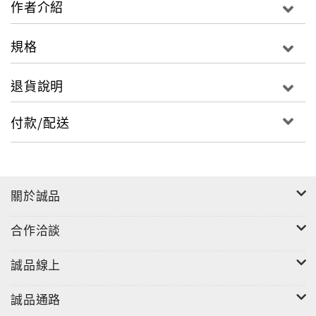
作者介紹
旅行中尋找更多的可能。她拋下穩定的工作，放棄熟悉
的生活，買了一張單程機票，踏上沒有既定路線，也沒
規格
有期限和目的地的旅程。
退貨說明
在紐約，她見識到跨越種族、文化的「城市認同」；在
墨西哥，親身體驗「被計程車司機綁架」的驚悚；在玻
付款/配送
利維亞，她飽嘗絕世美景的震撼；在阿根廷，感受到人
情的溫暖與淡漠；在法國，體悟了「放下才是擁有」的
可貴；在地中海小島，戀上了「天塌下來都不是問題」
的拉丁情人……
關於誠品
Sio知道，這個世界上沒有人需要為你的人生負責，除了
合作洽談
你自己；如果不去做自己喜歡的事，人生就不是自己
的。因此即使花光了所有積蓄，最後只剩下一箱行李，
誠品線上
她始終沒有後悔出走過，反而後悔沒有早一點出發。
誠品通路
而如果沒有這趟為期八百天、橫跨世界三大洲的重生之