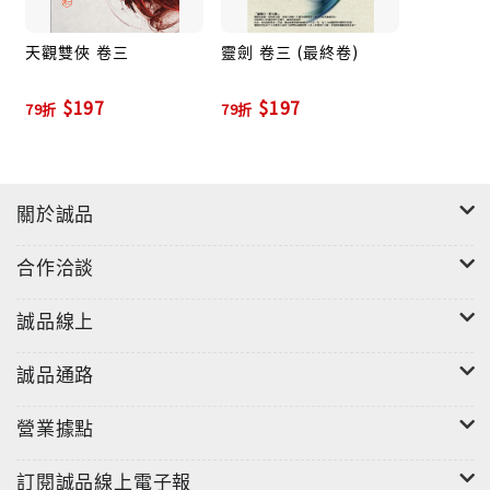
幫主神祕詭異，不但挾持了凌雲，更將燕龍掌握在手
中。為了奪回這兩個他心中最珍貴重視的女子，凌霄不
天觀雙俠 卷三
靈劍 卷三 (最終卷)
惜赴峨嵋金頂與龍頭拚死一戰。在這場曠世決鬥之後，
$197
$197
凌霄才驚然發覺一切並不如他所想……
79折
79折
關於誠品
合作洽談
誠品線上
誠品通路
營業據點
訂閱誠品線上電子報