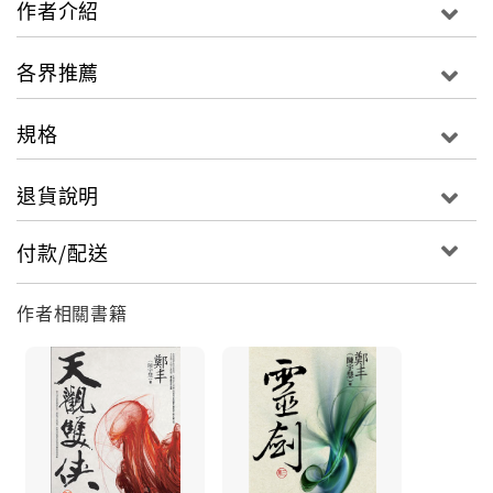
作者介紹
火教遭受重大挫折之後，似是收斂了張牙的魔爪，但是
依舊隱隱蠢動，伺機反撲。
各界推薦
某日，一名神祕又俊美的少年，出現在凌霄面前，將他
平靜的生活捲起了濤天的巨浪……
規格
卷二．第二部 虎嘯龍翔
火教在受到重創之後，暫且掩旗息鼓，江湖偏安。歲月
退貨說明
飄逝，當年深受火教折磨的少年凌霄已長成為廣受武林
尊重的虎山醫俠。一日，神祕的少年燕龍來到虎嘯山
付款/配送
莊，向凌霄請教劍術。凌霄驚於這少年俊秀無匹的容顏
和超卓高妙的劍術，更奇的是他發現她竟是個女子，更
作者相關書籍
是二十多年前曾一度震驚武林的傳奇人物「雪豔胡」的
傳人。
正當凌霄情不自禁地對燕龍心生傾慕時，不意幼妹凌雲
也對女扮男裝的燕龍顛倒不已，竟為此離家出走。凌霄
為追回妹妹而重入江湖，目睹了非正非邪的幫派「龍
幫」的興起。龍幫高手如雲，而被稱為「龍頭」的龍幫