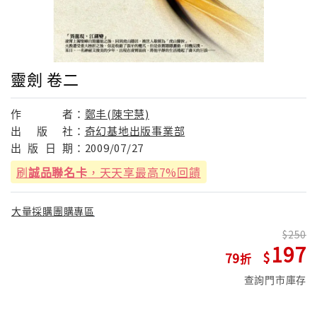
靈劍 卷二
作
者：
鄭丰(陳宇慧)
出
版
社：
奇幻基地出版事業部
出
版
日
期：
2009/07/27
刷
誠品聯名卡
，天天享最高7%回饋
大量採購團購專區
250
197
79
查詢門市庫存