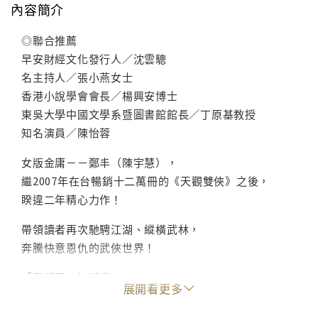
內容簡介
◎聯合推薦
早安財經文化發行人／沈雲驄
名主持人／張小燕女士
香港小說學會會長／楊興安博士
東吳大學中國文學系暨圖書館館長／丁原基教授
知名演員／陳怡蓉
女版金庸－－鄭丰（陳宇慧），
繼2007年在台暢銷十二萬冊的《天觀雙俠》之後，
睽違二年精心力作！
帶領讀者再次馳騁江湖、縱橫武林，
奔騰快意恩仇的武俠世界！
「異龍現，江湖變」
展開看更多
凌霄上獨聖峰自毀靈能之後，回到虎山隱居，被世人敬
稱為「虎山醫俠」。