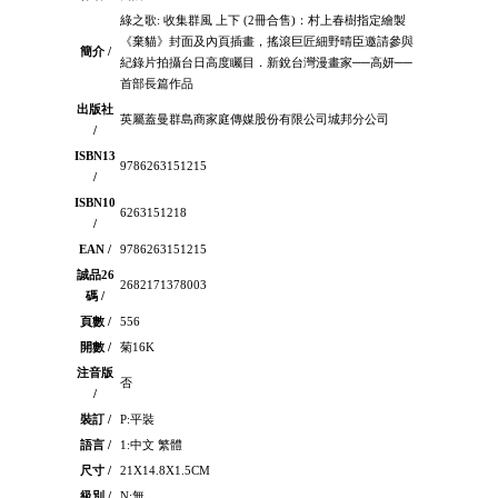
綠之歌: 收集群風 上下 (2冊合售)：村上春樹指定繪製
《棄貓》封面及內頁插畫，搖滾巨匠細野晴臣邀請參與
簡介 /
紀錄片拍攝台日高度矚目．新銳台灣漫畫家──高妍──
首部長篇作品
出版社
英屬蓋曼群島商家庭傳媒股份有限公司城邦分公司
/
ISBN13
9786263151215
/
ISBN10
6263151218
/
EAN /
9786263151215
誠品26
2682171378003
碼 /
頁數 /
556
開數 /
菊16K
注音版
否
/
裝訂 /
P:平裝
語言 /
1:中文 繁體
尺寸 /
21X14.8X1.5CM
級別 /
N:無