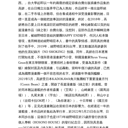
西。」自大學起即以一年約兩冊的穩定節奏自費出版插畫作品集的
高妍，在台日獨立出版界早已為人熟知，作品經常一推出旋即絕
版，在二手市場上亦難尋。但在養成過程中深受漫畫影響的她，目
標一直是成為一個能把故事說好的漫畫家。終於，在2018年，高
妍將自己愛上日本搖滾巨匠細野晴臣的經歷，轉化繪製成32頁的短
篇漫畫作品《綠之歌》自費出版。沒想到，這部作品意外輾轉流傳
至日本，被細野晴臣曾組的樂團HAPPY END鼓手、作詞人松本隆
發現，進而轉達給細野晴臣本人，書中的真摯情感，因而真的傳達
到了他手中。2019年，細野晴臣來到台灣，更主動邀請高妍參與
他的生涯紀錄片《NO SMOKING》拍攝。同年，高妍在日本逐漸
打開知名度，不僅與香港漫畫家門小雷、韓國漫畫家Byun Young
Geun在東京舉辦聯展，更獲得村上春樹青睞，受邀為其新作《棄
貓》繪製封面及內頁插畫，引起轟動。當時年僅23歲的高妍，已然
成為國際漫畫圈一個不容忽視的名字。經過數年準備與醞釀，
2021年5月，高妍受日本KADOKAWA角川集團轄下重要漫畫月刊
《Comic Beam》之邀，開啟了長篇漫畫版《綠之歌》的連載。曾
於同本雜誌連載的作者有森薰（《艾瑪》）、山崎麻里（《羅馬浴
場》）、丸尾末廣（《芋虫》、《帕諾拉馬島綺譚》）、和山やま
（《去唱卡拉OK吧！》、《為你著迷》）、十日草輔（《國王排
名》）等，足見此漫畫雜誌在當前日本的影響力。在經過近一年的
連載後，本作品終於集結為單行本，於2022年5月25日在台灣、日
本同步出版；這個日子也是1973年細野晴臣於25歲所發行的首張
個人專輯《HOSONO HOUSE》的發行紀念日，因而別具意義
──2022年出版《綠之歌》的高妍，同樣是25歲。台日單行本全書