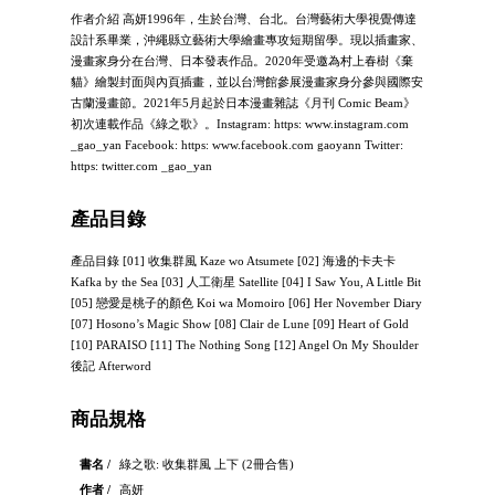
作者介紹 高妍1996年，生於台灣、台北。台灣藝術大學視覺傳達
設計系畢業，沖繩縣立藝術大學繪畫專攻短期留學。現以插畫家、
漫畫家身分在台灣、日本發表作品。2020年受邀為村上春樹《棄
貓》繪製封面與內頁插畫，並以台灣館參展漫畫家身分參與國際安
古蘭漫畫節。2021年5月起於日本漫畫雜誌《月刊 Comic Beam》
初次連載作品《綠之歌》。Instagram: https: www.instagram.com
_gao_yan Facebook: https: www.facebook.com gaoyann Twitter:
https: twitter.com _gao_yan
產品目錄
產品目錄 [01] 收集群風 Kaze wo Atsumete [02] 海邊的卡夫卡
Kafka by the Sea [03] 人工衛星 Satellite [04] I Saw You, A Little Bit
[05] 戀愛是桃子的顏色 Koi wa Momoiro [06] Her November Diary
[07] Hosono’s Magic Show [08] Clair de Lune [09] Heart of Gold
[10] PARAISO [11] The Nothing Song [12] Angel On My Shoulder
後記 Afterword
商品規格
書名 /
綠之歌: 收集群風 上下 (2冊合售)
作者 /
高妍