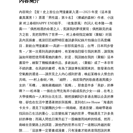
內容簡介
內容簡介 【賀！史上首位台灣漫畫家入選──2023 年度《這本漫
畫真厲害！》票選「男性篇」第９名】《挪威的森林》作者、小說
家 村上春樹HAPPY END鼓手、〈收集群風〉作詞人 松本隆──推
薦──「偶然相遇的命運之人，竟讓我的夢境實現；偶然聽見的遠
方之歌，竟把我帶向了世界──」村上春樹指定繪製《棄貓》封面
及內頁插畫，搖滾巨匠細野晴臣邀請參與紀錄片拍攝台日高度矚
目．新銳台灣漫畫家──高妍──首部長篇作品，台灣．日本同步發
售－／第一次看到高妍的畫時，有某種強烈吸引我的東西，讓我無
論如何都想使用看看她的畫作。於是，我請她在我的《棄貓》這本
書當中，繪製了幾幅插畫作品。多虧如此，《棄貓》成了一本非常
不錯的書。在高妍的畫裡，有為了讓故事拓展開來的、散發著自然
空氣般的通道——讓所見之人內心感到舒適，喚起某種令人懷念的
共鳴。──村上春樹／吶、「細野」，倘若我們的歌曲透過異國少
女的「耳機」，擁抱著纖細的「孤獨」。那會是件多「美妙」的事
啊？──松本隆－一個在台灣北海岸小鎮成長的少女──綠，在考上
大學後獨自一人來到台北生活。雖然接觸到許多過去難以企及的事
物，卻也在生活中遭遇著挫折與孤獨，直到在Live House「海邊的
卡夫卡」遇見了玩樂團的少年──簡南峻。透過音樂，南峻帶著綠
找回自己生活的重心，以音樂拓展了她的世界，帶她遇見了許多美
好的事物；而兩人間也日漸升起了一股幽微而純粹的情感。然而，
南峻在音樂路上的課題，讓他們的世界出現了一道難以跨越的裂
隙……「這故事一定要畫成漫畫，只有漫畫才能表達我想說的東