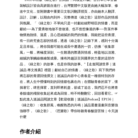
裝幀設計皆由高妍親自進行，台灣繁體中文版更由她大幅加筆、修
改中文化，並附贈書中重要日文歌詞翻譯摺頁，亦由她本人翻譯、
設計、註解，以期由內到外，完整傳達《綠之歌》這部作品的情感
與氛圍。「《綠之歌》不單純只是一封獻給細野晴臣的情書，而是
獻給──為了愛勇敢地做不曾做過、也不曾想像過的事──對某件事
物懷抱熱情、溫柔，且心思細膩的我們的情書。我能把這些青澀、
有一日終究會忘卻的情感，透過《綠之歌》記錄下來，感到十分滿
足且幸福。」將你我都可能在成長中遭遇的一切，彷彿「收集群
風」一般，將極度深刻、一生難遇的際遇與情感，輕盈地以淡雅、
細膩的筆觸線條繪製成冊。擁有跨越語言與國界的力量的這部作
品，《綠之歌》的故事，也是你我的故事。"【走進閱讀世界｜迷
誠品:專文推薦】標題｜獻給自己的情書，《綠之歌》寫下我們終
將忘卻的青澀回憶撰文｜迷誠品內容中心青春是一種很特別的存
在，將人生中懵懂時刻的回憶都包裹在內；在體驗青春的當下，懷
揣著它，肆意揮霍，直到即將耗盡，卻成了追念，我們忍不住將青
春餘燼的殘留收集起來成為回憶，時不時翻翻它，回頭看看它。☞
點此進入迷誠品閱讀文章【歡迎收聽｜迷誠品Podcast】EP156｜
《綠之歌》：收集群風，喚醒熟悉的共鳴｜誠品選書漫畫與音樂強
強聯手，《綠之歌》、《芭樂歌》帶你聆聽青春酸甜苦辣｜今天讀
什麼
作者介紹