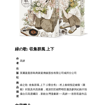
緑の歌: 収集群風 上下
作
高妍
者
出
版
英屬蓋曼群島商家庭傳媒股份有限公司城邦分公司
社
商
綠之歌: 收集群風 上下 (2冊合售)：村上春樹指定繪製《棄
品
貓》封面及內頁插畫，搖滾巨匠細野晴臣邀請參與紀錄片拍
描
攝台日高度矚目．新銳台灣漫畫家──高妍──首部長篇作品
述