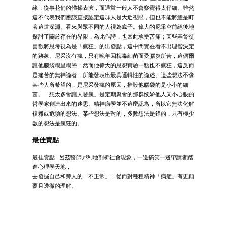
緣，從事花俏的體操表演，而通常一般人不會察覺得太仔細。雖然
這不代表我們應該直接認定這群人是大近視眼，但也不能將總是盯
著這道深淵、看來與眾不同的人視為瘋子。偉大的尼采空前絕後地
探討了關於存在的界限，為此作詩，也因此承受苦痛；某些基督徒
喜歡將思考視為是「瘋狂」的出發點，這中間實在看不出理智決定
的跡象。尼采沒有瘋，只有晚年因梅毒細菌而受腦炎所苦，這偶爾
讓他腦袋糊里糊塗；然而他偉大的思想實驗一點也不瘋狂，這反而
是痛苦的無神論者，所能發表出最具邏輯性的論述。這些想法不像
某些人所希望的，是尼采發瘋的原因，摧毀他腦袋的是小小的細
菌。「想太多會讓人發瘋」是定期聚會的那群嫉妒他人又小心眼的
哲學家創造出來的迷思。精神病學並不這麼認為，所以它無法化解
複雜或危險的想法。某些想法是對的，多數想法是錯的，只有極少
數的想法是瘋狂的。
最佳賣點
最佳賣點 : 呂茲醫師犀利地剖析社會現象，一邊搞笑一邊帶讀者踏
進心理學天地，
去發掘自己和旁人的「不正常」，從而對種種精神「病症」有更顛
覆且透徹的理解。