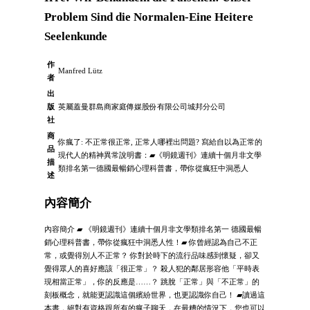
Problem Sind die Normalen-Eine Heitere
Seelenkunde
作
Manfred Lütz
者
出
版
英屬蓋曼群島商家庭傳媒股份有限公司城邦分公司
社
商
你瘋了: 不正常很正常, 正常人哪裡出問題? 寫給自以為正常的
品
現代人的精神異常說明書：▰《明鏡週刊》連續十個月非文學
描
類排名第一德國最暢銷心理科普書，帶你從瘋狂中洞悉人
述
內容簡介
內容簡介 ▰ 《明鏡週刊》連續十個月非文學類排名第一 德國最暢
銷心理科普書，帶你從瘋狂中洞悉人性！▰ 你曾經認為自己不正
常，或覺得別人不正常？ 你對於時下的流行品味感到懷疑，卻又
覺得眾人的喜好應該「很正常」？ 殺人犯的鄰居形容他「平時表
現相當正常」，你的反應是……？ 跳脫「正常」與「不正常」的
刻板概念，就能更認識這個繽紛世界，也更認識你自己！ ▰讀過這
本書，絕對有資格跟所有的瘋子聊天，在最糟的情況下，您也可以