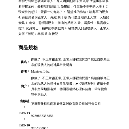
精神分裂症患者與正常人：令人困擾的關係 第九章 天堂般的狂喜
和抑鬱至死：憂鬱症與躁症 1. 憂鬱症：什麼是不幸中的大幸？ 2.
毀滅性的想法：覺得一切都完了 3. 講堂裡的情緒：聯邦軍的壓力
4. 躁症患者與正常人：死敵 第十章 為什麼還期待上天堂：人類的
變異 1. 創傷、恐懼與壓力：扭曲的反應 2. 吃、喝與性：當需求失
控 3. 化身博士：精神病學的戲碼 4. 極端的人與最後的人：正常人
如何「發明」幸福 終曲 後記
商品規格
你瘋了: 不正常很正常, 正常人哪裡出問題? 寫給自以為正
書名 /
常的現代人的精神異常說明書
作者 /
Manfred Lütz
你瘋了: 不正常很正常, 正常人哪裡出問題? 寫給自以為正
常的現代人的精神異常說明書：▰《明鏡週刊》連續十個
簡介 /
月非文學類排名第一德國最暢銷心理科普書，帶你從瘋
狂中洞悉人
出版社
英屬蓋曼群島商家庭傳媒股份有限公司城邦分公司
/
ISBN13
9789862358856
/
ISBN10
9862358858