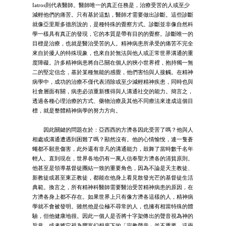
Iatros則代表醫師。醫師唯一的真正任務是，治療受苦的人或至少
減輕他們的痛苦。只有基於這點，醫師才需要做出診斷。這些診斷
就像亞里斯多德所說的，是種特殊的覺察方式。診斷並非像自然科
學一樣具有真正的發現，它的本質是帶有目的的覺察。診斷唯一的
目標是治療，也就是醫治受苦的人。精神病患所承受的痛苦不完全
來自於擾人的特殊現象，也來自於無法與他人或正常世界溝通的重
度障礙。許多精神病患將自己關在個人的狹小世界裡，抱持獨一無
二的堅定信念，基於某種無能的感覺，他們害怕與人接觸。在精神
病學中，成功的治療不僅代表消除或至少減輕精神疾患，同時也與
社會層面有關，病患必須重新獲得與人溝通社交的能力。簡言之，
透過各種心理治療的方式、藥物治療及其他不同療法來達成這個目
標，就是整體精神病學的努力方向。
因此關鍵的問題在於：亞西西的方濟各因此受苦了嗎？他與人
相處或溝通遭遇到困難了嗎？顯然沒有。他的心情愉悅，連一隻蒼
蠅都不願意傷害，此外還有非凡的溝通能力，鼓舞了當時數千名年
輕人。直到現在，世界各地仍有一萬人信奉聖方濟各的清貧原則。
他甚至是領導基督徒團結一致的重要角色，因為不論是天主教徒、
新教徒或甚至東正教徒，都能在他身上看見散發光芒的基督徒生活
典範。換言之，所有精神科醫師需要醫治受苦精神病患的原因，在
方濟各身上都不存在。如果世界上只有像方濟各這樣的人，精神病
學就不會被發明。雖然他是位極不尋常的人，也擁有相當特殊的體
驗，但他健康地很。因此一個人是否將十字架傳出的聲音視為神的
旨意，或者將它視為豐富幻想底下的「宗教聲音」並不重要，這兩