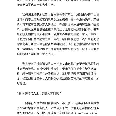
種情況都不代表一個人生了病。
我們因此清楚地知道：如果不分青紅皂白，就將未受苦的人送
進精神病學上專為受苦病患所設立的機構，是一件危險的事。某些
精神科專家有隨意診斷人的惡習，即便對方根本沒有將健保卡交出
來。該情況尤其容易發生在同事身上，這是濫用診斷的行為。基準
點必須是相信每個人都健康，否則世界將被無聊的正常人士掌控，
他們是每個社會中的灰老鼠，帶有正確的常規思想，剷平所有超乎
尋常之事，並濫用願意配合的精神病院，將所有煩惱鎖在診斷抽屜
裡。這個繽紛的世界將被不受歡迎的診療全面占領，沒有人再有足
夠的時間去關心真正受苦的人。
聖方濟各的插曲讓我明白一些事，未來我也能更輕鬆地面對精
神病學的發現。在當代學術理論中，學術的價值並非在於傳達真
相。精神病學的根基在於詮釋方法，意即它們傳達有用的圖像描
述，從這些描述當中，人們得以找出治療受苦民眾的特定鑰匙，如
此而已。
2.精采的特異人士：關於天才與瘋子
一間奉行帝國主義的精神病院，不只會大大誤解如亞西西的方
濟各這般想像力豐富的人，對某些人來說，所有幻想產物都彷彿威
脅到他的存在一般。比方說流傳已久的卡米羅（Don Camillo）與