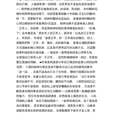
跟自己聊。 人腦喜歡將一切歸檔，但世界並不是如此規矩地運作
── 我們無法清楚界定健康或生病、好或壞、對或錯。 外科醫師花
幾年時間學會如何開刀，但卻需要累積數十年經驗 才足以判斷何
時「不」需要動手術；精神科醫師也是如此。 身兼精神科醫師和
心理治療師的作者曼弗烈•呂茲說， 精神治療不是讓每個人變成
「正常人」的狀態，而是將精神狀態的選擇權還給病患！ 《你瘋
了》這本書是為「異於常人的正常人」跟所有「以為自己正常的
人」而寫的， 作者從「過度正常」和「正常無比的瘋狂」切入，
推翻我們對「正常」與「瘋狂」的刻板印象， 接著以淺顯易懂的
方式描繪各種心理疾病，以及當代學界認可的治療方法。 呂茲醫
師犀利地剖析社會現象，一邊搞笑一邊帶讀者踏進心理學天地，
去發掘自己和旁人的「不正常」，從而對種種精神「病症」有更顛
覆且透徹的理解。 ▰作者會與讀者分享自己職涯的從業心得與診間
見聞： ☉遇到精神分裂症患者不斷表示自己必須到羅馬找教宗
「談一談」，且毫不認為自己生了任何病， 醫師只能嘗試站在對
方角度思考，並建立相互信任，才能引導患者說出 「自己非得和
教宗結婚不可」的妄想與幻聽，繼而給予治療。 ☉面對頻頻忘記
自己早就不是牧師、老想站上講壇望彌撒的失智患者， 又或者不
斷跟著在職同事巡房的失智主治醫師──治療者需要一點幽默感和
想像力。 部分失智者經過調適後，依舊能過上滿意的生活。 ☉詢
問酒精上癮者「為何又開始喝酒？」一點幫助都沒有。為了避免患
者自覺羞恥， 甚至要從低處仰望治療師、感受莫大壓力，治療者
提醒患者過去曾經戒酒的成就， 並激勵癮君子振作才是上策，更