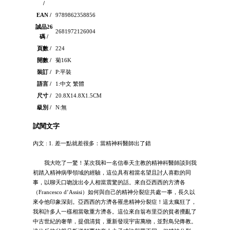
/
EAN /
9789862358856
誠品26
2681972126004
碼 /
頁數 /
224
開數 /
菊16K
裝訂 /
P:平裝
語言 /
1:中文 繁體
尺寸 /
20.8X14.8X1.5CM
級別 /
N:無
試閱文字
內文 : 1. 差一點就差很多：當精神科醫師出了錯
我大吃了一驚！某次我和一名信奉天主教的精神科醫師談到我
初踏入精神病學領域的經驗，這位具有相當名望且討人喜歡的同
事，以聊天口吻說出令人相當震驚的話。來自亞西西的方濟各
（Francesco d’Assisi）如何與自己的精神分裂症共處一事，長久以
來令他印象深刻。亞西西的方濟各罹患精神分裂症！這太瘋狂了，
我和許多人一樣相當敬重方濟各。這位來自翁布里亞的貧者攪亂了
中古世紀的奢華，提倡清貧，重新發現宇宙萬物，並對鳥兒傳教。