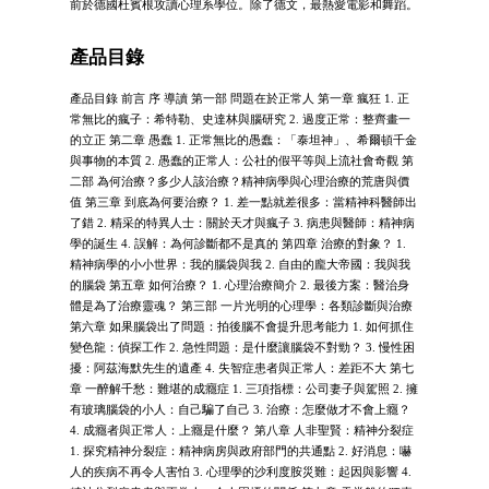
前於德國杜賓根攻讀心理系學位。除了德文，最熱愛電影和舞蹈。
產品目錄
產品目錄 前言 序 導讀 第一部 問題在於正常人 第一章 瘋狂 1. 正
常無比的瘋子：希特勒、史達林與腦研究 2. 過度正常：整齊畫一
的立正 第二章 愚蠢 1. 正常無比的愚蠢：「泰坦神」、希爾頓千金
與事物的本質 2. 愚蠢的正常人：公社的假平等與上流社會奇觀 第
二部 為何治療？多少人該治療？精神病學與心理治療的荒唐與價
值 第三章 到底為何要治療？ 1. 差一點就差很多：當精神科醫師出
了錯 2. 精采的特異人士：關於天才與瘋子 3. 病患與醫師：精神病
學的誕生 4. 誤解：為何診斷都不是真的 第四章 治療的對象？ 1.
精神病學的小小世界：我的腦袋與我 2. 自由的龐大帝國：我與我
的腦袋 第五章 如何治療？ 1. 心理治療簡介 2. 最後方案：醫治身
體是為了治療靈魂？ 第三部 一片光明的心理學：各類診斷與治療
第六章 如果腦袋出了問題：拍後腦不會提升思考能力 1. 如何抓住
變色龍：偵探工作 2. 急性問題：是什麼讓腦袋不對勁？ 3. 慢性困
擾：阿茲海默先生的遺產 4. 失智症患者與正常人：差距不大 第七
章 一醉解千愁：難堪的成癮症 1. 三項指標：公司妻子與駕照 2. 擁
有玻璃腦袋的小人：自己騙了自己 3. 治療：怎麼做才不會上癮？
4. 成癮者與正常人：上癮是什麼？ 第八章 人非聖賢：精神分裂症
1. 探究精神分裂症：精神病房與政府部門的共通點 2. 好消息：嚇
人的疾病不再令人害怕 3. 心理學的沙利度胺災難：起因與影響 4.