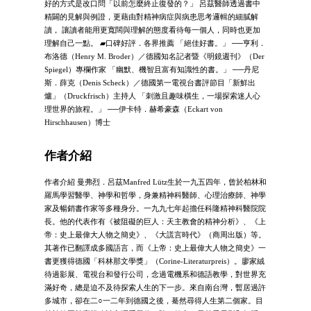
好的方式是改口問「以前怎麼終止復發的？」 呂茲醫師透過書中
精闢的見解與例證，更藉由對精神病症與病患思考邏輯的細膩解
讀， 讓讀者能用更寬闊與理解的態度看待每一個人，同時也更加
理解自己一點。 ▰口碑好評．各界推薦 「絕佳好書。」 ──亨利．
布洛德（Henry M. Broder）／德國知名記者暨《明鏡週刊》（Der
Spiegel）專欄作家 「幽默、機智且富有知識性的書。」 ──丹尼
斯．薛克（Denis Scheck）／德國第一電視台書評節目「新鮮出
爐」（Druckfrisch）主持人 「刺激且趣味橫生，一場探索迷人心
理世界的旅程。」 ──伊卡特．赫希豪森（Eckart von
Hirschhausen）博士
作者介紹
作者介紹 曼弗烈．呂茲Manfred Lütz生於一九五四年，曾於柏林和
羅馬學習醫學、神學和哲學，身兼精神科醫師、心理治療師、神學
家及暢銷書作家等多種身分。一九九七年起擔任科隆精神科醫院院
長。他的代表作有《被阻礙的巨人：天主教會的精神分析》、《上
帝：史上最偉大人物之簡史》、《大謊言時代》（商周出版）等。
其著作已翻譯成多國語言，而《上帝：史上最偉大人物之簡史》一
書更獲得德國「科林那文學獎」（Corine-Literaturpreis）。廖家絨
待過影展、電視台和發行公司，念過電機系和德語教學，對世界充
滿好奇，總是迫不及待探索人生的下一步。來自南台灣，暫居過許
多城市，卻在二○一二年到德國之後，驀然尋得人生第二個家。目