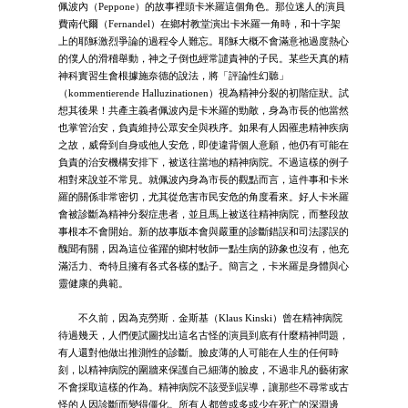
佩波內（Peppone）的故事裡頭卡米羅這個角色。那位迷人的演員
費南代爾（Fernandel）在鄉村教堂演出卡米羅一角時，和十字架
上的耶穌激烈爭論的過程令人難忘。耶穌大概不會滿意祂過度熱心
的僕人的滑稽舉動，神之子倒也經常譴責神的子民。某些天真的精
神科實習生會根據施奈德的說法，將「評論性幻聽」
（kommentierende Halluzinationen）視為精神分裂的初階症狀。試
想其後果！共產主義者佩波內是卡米羅的勁敵，身為市長的他當然
也掌管治安，負責維持公眾安全與秩序。如果有人因罹患精神疾病
之故，威脅到自身或他人安危，即使違背個人意願，他仍有可能在
負責的治安機構安排下，被送往當地的精神病院。不過這樣的例子
相對來說並不常見。就佩波內身為市長的觀點而言，這件事和卡米
羅的關係非常密切，尤其從危害市民安危的角度看來。好人卡米羅
會被診斷為精神分裂症患者，並且馬上被送往精神病院，而整段故
事根本不會開始。新的故事版本會與嚴重的診斷錯誤和司法謬誤的
醜聞有關，因為這位雀躍的鄉村牧師一點生病的跡象也沒有，他充
滿活力、奇特且擁有各式各樣的點子。簡言之，卡米羅是身體與心
靈健康的典範。
不久前，因為克勞斯．金斯基（Klaus Kinski）曾在精神病院
待過幾天，人們便試圖找出這名古怪的演員到底有什麼精神問題，
有人還對他做出推測性的診斷。臉皮薄的人可能在人生的任何時
刻，以精神病院的圍牆來保護自己細薄的臉皮，不過非凡的藝術家
不會採取這樣的作為。精神病院不該受到誤導，讓那些不尋常或古
怪的人因診斷而變得僵化。所有人都曾或多或少在死亡的深淵邊