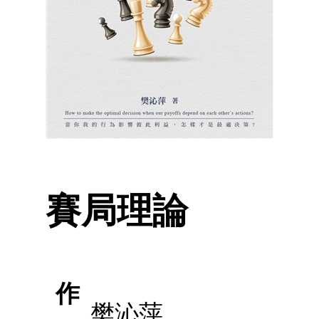
賽局理論
作
樊沁萍