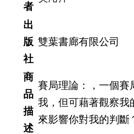
者
出
版
雙葉書廊有限公司
社
商
賽局理論：，一個賽
品
我，但可藉著觀察我
描
來影響你對我的判斷
述