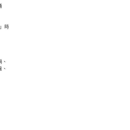
桶
」時
鍋、
盤、