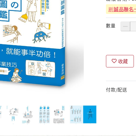
刷
誠品聯名
數量
收藏
付款/配送