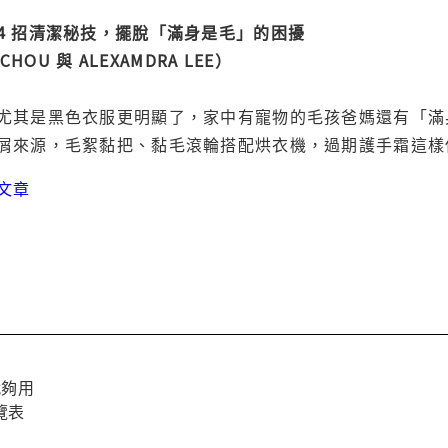
4 招清潔秘技，擺脫「滿身是毛」的困擾
HOU 與 ALEXAMDRA LEE）
尤其是黑色衣服更明顯了，家中有寵物的毛孩爸媽還有「滿
屑來源，毛絮黏把、黏毛滾輪搭配烘衣機，過期護手霜這樣
文章
就夠用
覽表