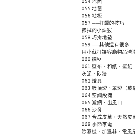
054 地面
055 地毯
056 地板
057 ──打蠟的技巧
擦拭的小訣竅
058 巧拼地墊
059 ──其他還有很多！
用小蘇打讓客廳物品清
060 牆壁
061 壁布、和紙．壁紙
灰泥、砂牆
062 燈具
063 吸頂燈、罩燈（
064 空調設備
065 濾網、出風口
066 沙發
067 合成皮革、天然
068 季節家電
除濕機、加濕器、電風