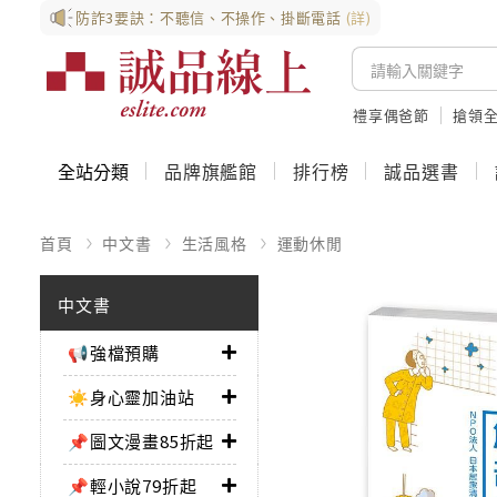
防詐3要訣：不聽信、不操作、掛斷電話
(詳)
禮享偶爸節
搶領全
全站分類
品牌旗艦館
排行榜
誠品選書
首頁
中文書
生活風格
運動休閒
中文書
📢強檔預購
☀️身心靈加油站
📌圖文漫畫85折起
📌輕小說79折起