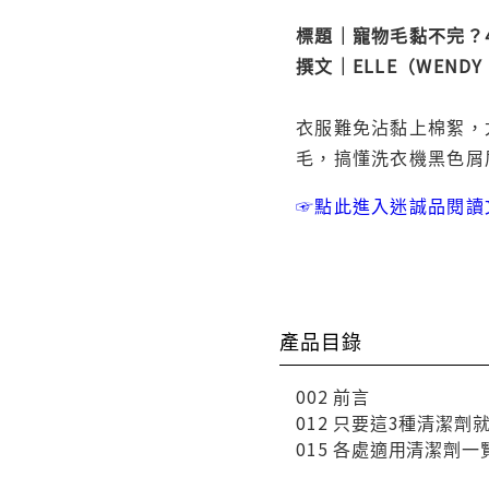
標題｜寵物毛黏不完？
撰文｜ELLE（WENDY C
衣服難免沾黏上棉絮，
毛，搞懂洗衣機黑色屑
☞點此進入迷誠品閱讀
產品目錄
002 前言
012 只要這3種清潔劑
015 各處適用清潔劑一