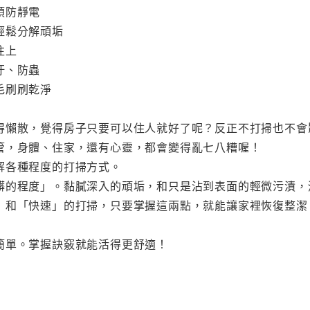
預防靜電
輕鬆分解頑垢
往上
汙、防蟲
毛刷刷乾淨
得懶散，覺得房子只要可以住人就好了呢？反正不打掃也不會
管，身體、住家，還有心靈，都會變得亂七八糟喔！
解各種程度的打掃方式。
髒的程度」。黏膩深入的頑垢，和只是沾到表面的輕微污漬，
」和「快速」的打掃，只要掌握這兩點，就能讓家裡恢復整潔
簡單。掌握訣竅就能活得更舒適！