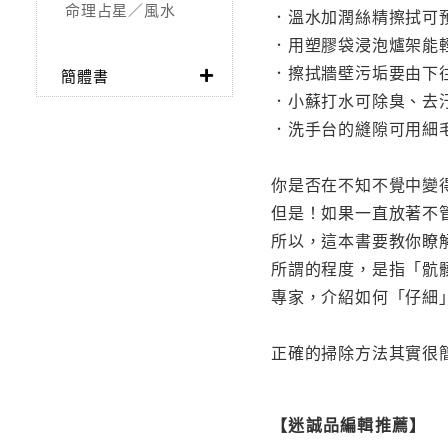
命理占星／風水
．溫水加潤絲精擦拭可
．用塑膠袋浸泡爐架能
．擦拭牆壁污垢要由下
簡體書
．小蘇打水可除臭、去
．洗手台的縫隙可用細
你是否在不知不覺中變
但是！如果一直放著不
所以，這本書要教你瞭
所謂的程度，是指「骯
專家，介紹如何「仔細
正確的掃除方法其實很
【迷誠品編輯推薦】