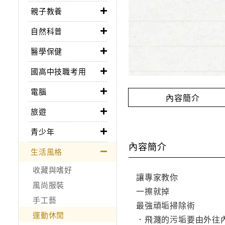
親子教養
自然科普
醫學保健
國高中技職考用
電腦
內容簡介
旅遊
青少年
內容簡介
生活風格
收藏與嗜好
讓專家教你
風尚服裝
一擦就掉
手工藝
最強頑垢掃除術
運動休閒
．飛濺的污垢要由外往