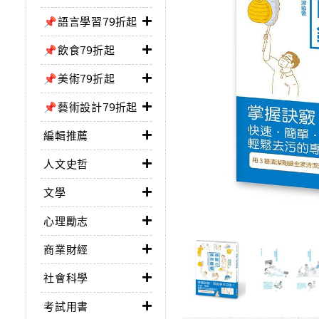
📌語言學習79折起
📌飲食79折起
📌美術79折起
📌藝術設計79折起
編輯推薦
人文史哲
文學
心理勵志
商業財經
社會科學
考試用書