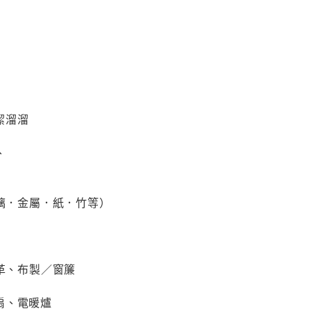
潔溜溜
、
玻璃．金屬．紙．竹等）
皮革、布製／窗簾
扇、電暖爐