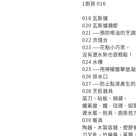
1廚房 016
018 瓦斯爐
020 瓦斯爐牆壁
021 ──預防噴油的烹
022 流理台
023 ──花點小巧思，
沒有瀝水架也很輕鬆！
024 水槽
025 ──用檸檬酸擊退
026 排水口
027 ──防止黏液產生
028 烹飪器具
菜刀、砧板、鍋鏟、
鐵氟龍．鐵．琺瑯．鋁
瀝水籃、刨具、廚房剪
030 餐具
陶器、木製容器、塑膠
刀叉匙、竹編盤、蒸籠