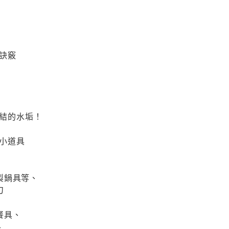
調訣竅
凝結的水垢！
的小道具
製鍋具等、
刀
餐具、
、