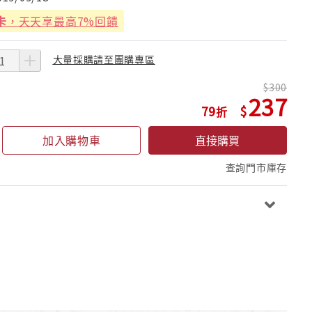
卡
，天天享最高7%回饋
大量採購請至團購專區
300
237
79
加入購物車
直接購買
查詢門市庫存