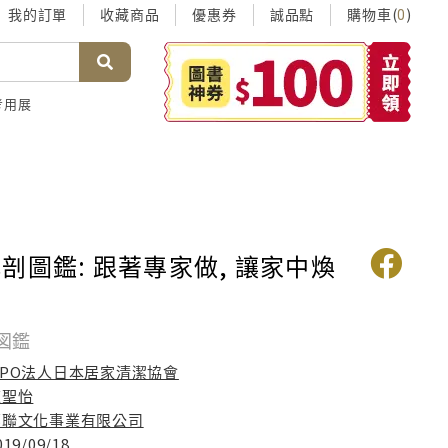
我的訂單
收藏商品
優惠券
誠品點
購物車(
)
0
考用展
剖圖鑑: 跟著專家做, 讓家中煥
図鑑
NPO法人日本居家清潔協會
陳聖怡
邦聯文化事業有限公司
019/09/18