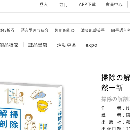
登入
APP下載
會員中心
註冊
站9折券
語言學習ㄅ級分
迎新開鞋祭
清爽肌膚美學
開學語言
誠品獨家
誠品畫廊
活動專區
expo
掃除の解
然一新
掃除の解剖
作
者：
譯
者：
出
版
社：
出
版
日
期：
2