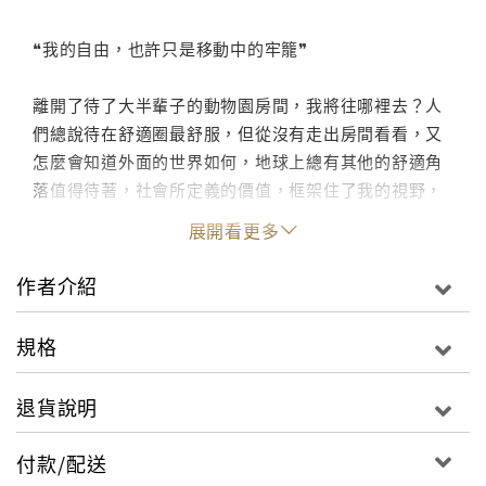
❝我的自由，也許只是移動中的牢籠❞
離開了待了大半輩子的動物園房間，我將往哪裡去？人
們總說待在舒適圈最舒服，但從沒有走出房間看看，又
怎麼會知道外面的世界如何，地球上總有其他的舒適角
落值得待著，社會所定義的價值，框架住了我的視野，
也擋住了我所有向前和退後的路。
展開看更多
作者介紹
點此進入迷誠品☞閱讀文章
"
規格
退貨說明
付款/配送