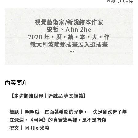
查詢門市庫存
視覺藝術家/新銳繪本作家
安哲。Ａhn Zhe
2020 年・度・繪・本・大・作
義大利波隆那插畫展入選插畫
還記得河馬阿河嗎？
醞釀三年，
從五張得獎插畫到
一本沒有文字的真情繪本
內容簡介
【走進閱讀世界｜迷誠品:專文推薦】
標題｜ 明明就一直面著希望的光走，一失足卻跌進了無
底深淵。《阿河》的真實故事裡，是不是有你
撰文｜ Millie 米粒