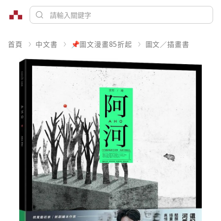
首頁
中文書
📌圖文漫畫85折起
圖文／插畫書