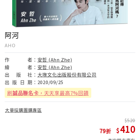
阿河
AHO
作
者：
安哲 (Ahn Zhe)
繪
者：
安哲 (Ahn Zhe)
出
版
社：
大塊文化出版股份有限公司
出
版
日
期：
2020/09/25
刷
誠品聯名卡
，天天享最高7%回饋
大量採購團購專區
520
410
79