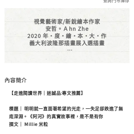
查詢門市庫存
視覺藝術家/新銳繪本作家
安哲。Ａhn Zhe
2020 年・度・繪・本・大・作
義大利波隆那插畫展入選插畫
還記得河馬阿河嗎？
醞釀三年，
從五張得獎插畫到
一本沒有文字的真情繪本
內容簡介
【走進閱讀世界｜迷誠品:專文推薦】
標題｜ 明明就一直面著希望的光走，一失足卻跌進了無
底深淵。《阿河》的真實故事裡，是不是有你
撰文｜ Millie 米粒