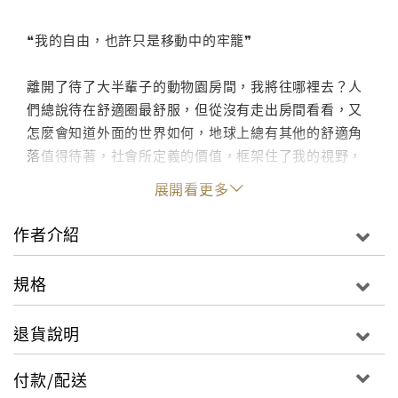
❝我的自由，也許只是移動中的牢籠❞
離開了待了大半輩子的動物園房間，我將往哪裡去？人
們總說待在舒適圈最舒服，但從沒有走出房間看看，又
怎麼會知道外面的世界如何，地球上總有其他的舒適角
落值得待著，社會所定義的價值，框架住了我的視野，
也擋住了我所有向前和退後的路。
展開看更多
作者介紹
點此進入迷誠品☞閱讀文章
"
規格
退貨說明
付款/配送