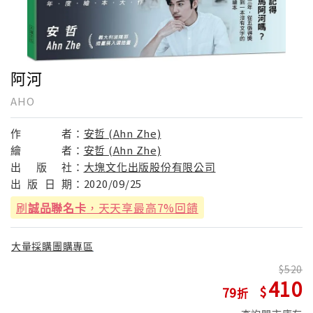
阿河
AHO
作
者：
安哲 (Ahn Zhe)
繪
者：
安哲 (Ahn Zhe)
出
版
社：
大塊文化出版股份有限公司
出
版
日
期：
2020/09/25
刷
誠品聯名卡
，天天享最高7%回饋
大量採購團購專區
520
410
79