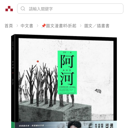
首頁
中文書
📌圖文漫畫85折起
圖文／插畫書