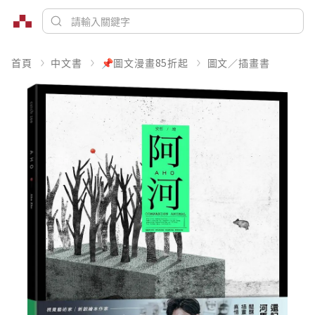
首頁
中文書
📌圖文漫畫85折起
圖文／插畫書