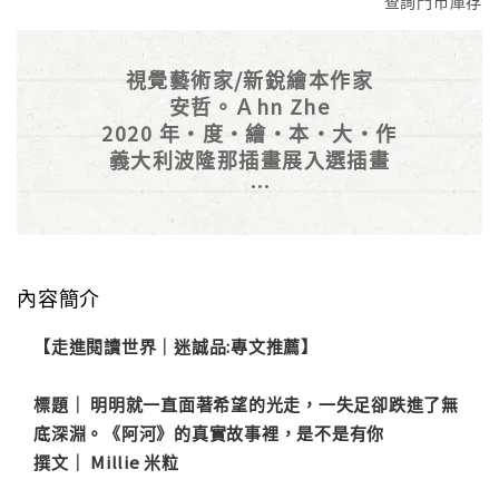
查詢門市庫存
視覺藝術家/新銳繪本作家
安哲。Ａhn Zhe
2020 年・度・繪・本・大・作
義大利波隆那插畫展入選插畫
還記得河馬阿河嗎？
醞釀三年，
從五張得獎插畫到
一本沒有文字的真情繪本
內容簡介
【走進閱讀世界｜迷誠品:專文推薦】
標題｜ 明明就一直面著希望的光走，一失足卻跌進了無
底深淵。《阿河》的真實故事裡，是不是有你
撰文｜ Millie 米粒