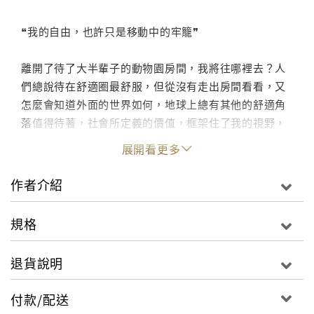
❝我的自由，也許只是移動中的牢籠❞
離開了待了大半輩子的動物園房間，我將往哪裡去？人
們總說待在舒適圈最舒服，但從沒有走出房間看看，又
怎麼會知道外面的世界如何，地球上總有其他的舒適角
落值得待著，社會所定義的價值，框架住了我的視野，
也擋住了我所有向前和退後的路。
展開看更多
作者介紹
點此進入迷誠品☞閱讀文章
"
規格
退貨說明
付款/配送