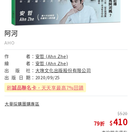
阿河
AHO
作
者：
安哲 (Ahn Zhe)
繪
者：
安哲 (Ahn Zhe)
出
版
社：
大塊文化出版股份有限公司
出
版
日
期：
2020/09/25
刷
誠品聯名卡
，天天享最高7%回饋
大量採購團購專區
520
410
79