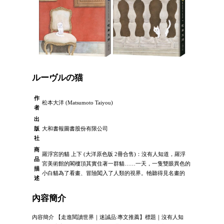
ルーヴルの猫
作
松本大洋 (Matsumoto Taiyou)
者
出
版
大和書報圖書股份有限公司
社
商
羅浮宮的貓 上下 (大洋原色版 2冊合售)：沒有人知道，羅浮
品
宮美術館的閣樓頂其實住著一群貓……一天，一隻雙眼異色的
描
小白貓為了看畫、冒險闖入了人類的視界。牠聽得見名畫的
述
內容簡介
內容簡介 【走進閱讀世界｜迷誠品:專文推薦】標題｜沒有人知