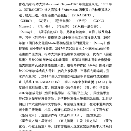
作者介紹 松本大洋Matsumoto Taiyou1967 年出生於東京。1987 年
以《STRAIGHT》進入講談社「Afternoon 四季賞」的秋季賞準入
選，從此出道。長篇漫畫作品包括：《STRAIGHT》、
《ZERO》、《花男》、《惡童當街》、《乒乓》、《GOGO
Monster》、《No. 吾》、《竹光侍》（和永福一成合著）、
《Sunny》、《羅浮宮的貓》等。另著有短篇集、畫冊，以及繪本
等。其中《竹光侍》獲得第15 回手塚治虫文化賞漫畫大賞、2007
年第11回日本文化廳Media藝術祭漫畫部門優秀賞；《Sunny》獲
得第61 回小學館漫畫賞、2017年第20回日本文化廳Media藝術祭
漫畫部門優秀賞。松本大洋的作品經常改編成影視，代表作《惡童
當街》曾於2006 年改編成動畫電影，獲第31回日本電影金像獎最
優秀動畫片及諸多國際動畫大獎。被譽為神作的《乒乓》則分別曾
於2002年改編成真人電影（曾利文彥執導、宮藤官九郎編劇，窪
塚洋介主演），2014年由天才動畫師湯淺政明再度改拍成電視動
畫《乒乓 THE ANIMATION》，獲2015年東京動畫獎（TAAF）年
度最佳電視動畫大賞。短篇漫畫《藍色青春》（青い春）也曾於
2002年拍成電影（豊田利晃導演，松田龍平主演）。馬世儀學生
時代寫過幾年動漫畫評論，退伍後幹過幾本漫畫雜誌編輯。21世紀
初赴日本武藏野美術大學留學。畢業後定居東京，在電車通勤的夾
縫中翻了些漫畫、小說，偶爾也寫寫短文散稿餬口。文字譯作有
《阪急電車》，漫畫譯作有《冥王PLUTO》、《聖堂風雲》、
《星守犬／續・星守犬》、《來去澳洲！》及《犬之島》、《夢的
化石：今敏全短篇》等。目前亦擔任大塊文化出版的松本大洋系列