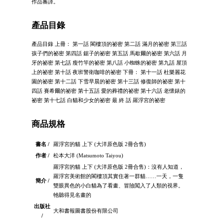
作品審譯。
產品目錄
產品目錄 上冊： 第一話 閣樓頂的祕密 第二話 滿月的祕密 第三話
孩子們的祕密 第四話 鋸子的祕密 第五話 馬歇爾的祕密 第六話 月
牙的祕密 第七話 瘦竹竿的祕密 第八話 小蜘蛛的祕密 第九話 屋頂
上的祕密 第十話 夜班警衛咖啡的祕密 下冊： 第十一話 杜樂麗花
園的祕密 第十二話 下雪早晨的祕密 第十三話 修復師的祕密 第十
四話 賽希爾的祕密 第十五話 愛的葬禮的祕密 第十六話 老懷錶的
祕密 第十七話 白貓和少女的祕密 最 終 話 羅浮宮的祕密
商品規格
書名 /
羅浮宮的貓 上下 (大洋原色版 2冊合售)
作者 /
松本大洋 (Matsumoto Taiyou)
羅浮宮的貓 上下 (大洋原色版 2冊合售)：沒有人知道，
羅浮宮美術館的閣樓頂其實住著一群貓……一天，一隻
簡介 /
雙眼異色的小白貓為了看畫、冒險闖入了人類的視界。
牠聽得見名畫的
出版社
大和書報圖書股份有限公司
/