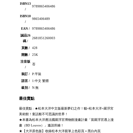
ISBN13
9789865406486
/
ISBN10
9865406489
/
EAN /
9789865406486
誠品26
2681851260003
碼 /
頁數 /
428
開數 /
25K
注音版
否
/
裝訂 /
P:平裝
語言 /
1:中文 繁體
級別 /
N:無
最佳賣點
最佳賣點 : ★松本大洋中文版最新夢幻之作！貓×松本大洋×羅浮宮
美術館！童話般不可思議的世界！
★本書為松本大洋應法國羅浮宮博物館漫畫計畫「當羅浮宮遇上漫
畫（BD Louvre）」邀請所繪！
★【大洋原色版】收錄松本大洋親筆上色彩頁＋黑白內頁