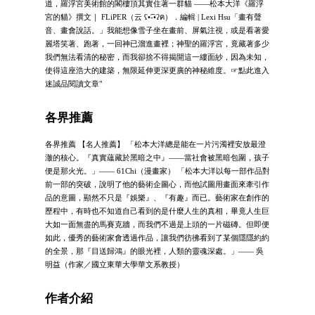
道，羅浮宮美術館的閣樓頂其實住著一群貓 ——松本大洋《羅浮
宮的貓》撰文｜ FLiPER（云 ʕ•͡-•ʔฅ）．編輯 | Lexi Hsu「畫有聲
音、畫會說話。」我能想像雪子坐在畫前、屏氣注視，或是看著愛
麗塔笑著、跑著，一回神已溜進畫裡；神聖的羅浮宮，竟藏著多少
我們無法看清的秘密，而我卻捨不得揭開這一縷面紗，因為未知，
使得這座浩大的建築，無限延伸更深更廣的神秘維度。☞點此進入
迷誠品閱讀文章"
各界推薦
各界推薦 【名人推薦】 「松本大洋總是能在一片污濁裡安放最澄
澈的核心。『真實蘊藏於黑暗之中』——當社會被黑暗包圍，孩子
便是那火光。」—— 61Chi（漫畫家） 「松本大洋以每一部作品對
前一部的突破，說明了他的藝術企圖心，而他試圖用畫面來牽引作
品的意圖，顯然不只是『娛樂』、『有趣』而已。藝術家在創作的
歷程中，有時也不知道自己看到的是什麼人生的真相，畢竟人生巨
大如一面無盡的馬賽克牆，而我們不過是上頭的一片磁磚。但即便
如此，優秀的藝術家會透過作品，讓我們彷彿看到了某個隱隱約約
的全景，那『目送歸鴻』的眼光裡，人類的靈魂深處。」—— 吳
明益（作家／國立東華大學華文系教授）
作者介紹