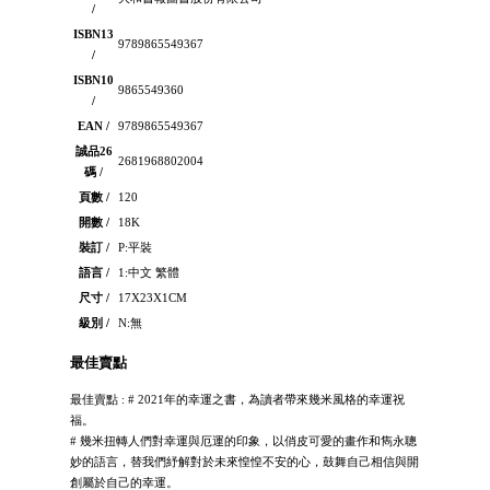
/
ISBN13
9789865549367
/
ISBN10
9865549360
/
EAN /
9789865549367
誠品26
2681968802004
碼 /
頁數 /
120
開數 /
18K
裝訂 /
P:平裝
語言 /
1:中文 繁體
尺寸 /
17X23X1CM
級別 /
N:無
最佳賣點
最佳賣點 : # 2021年的幸運之書，為讀者帶來幾米風格的幸運祝
福。
# 幾米扭轉人們對幸運與厄運的印象，以俏皮可愛的畫作和雋永聰
妙的語言，替我們紓解對於未來惶惶不安的心，鼓舞自己相信與開
創屬於自己的幸運。