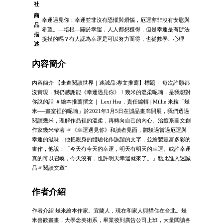
社
商
幸運遇見你：幸運並非沒有恐懼與煩惱，厄運亦非沒有安慰與
品
希望。—培根—關於幸運，人人都想獲得，但是幸運是有辦法
描
捉摸的嗎？有人認為幸運是可以努力而得，也從數學、心理
述
內容簡介
內容簡介 【走進閱讀世界｜迷誠品:專文推薦】標題｜ 每次許願都
沒實現，我仍感謝能《幸運遇見你》！幾米的溫柔呢喃，是我想對
你說的話 ＃繪本推薦撰文｜ Lexi Hsu．責任編輯 | Millie 米粒「幾
米──畫室裡的呢喃」於2021年3月5日在誠品畫廊開展，我們透過
閱讀幾米，理解作品裡的溫柔，再轉向自己的內心。治癒系圖文創
作家幾米帶著 ☞《幸運遇見你》和讀者見面，體驗過嘗過厄運與
幸運的滋味，他把親身的體驗化作詼諧的文字，並繪製豐富多彩的
畫作，他說：「今天有今天的幸運，明天有明天的幸運。或許幸運
真的可以召喚，今天沒有，也許明天幸運就來了。」點此進入迷誠
品☞閱讀文章"
作者介紹
作者介紹 幾米繪本作家。宜蘭人，現在和家人與貓住在台北。幾
米喜歡畫畫，大學念美術系，畢業後到廣告公司上班，大量閱讀各