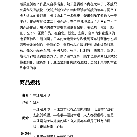
種插畫與繪本作品來自學插畫。幾米覺得繪本實在太棒了，不該只
被當作兒童讀物，便開始創作給各年齡層讀者閱讀的繪本，開啟了
成人繪本的新類型。出版繪本二十多年來，幾米創作了超過六十部
作品。作品被翻譯成二十種外語，在全球各地出版了近兩百本不同
的外語作品。幾米的繪本曾被改編成音樂劇、電視劇、電影、動
畫，也有VR互動作品。在台北、新北、宜蘭、台南有多處幾米的
地景藝術和主題公園，日本的大地藝術祭和北阿爾卑斯藝術祭也邀
請幾米參展創作，最新的公共藝術作品在淡海輕軌綠山線沿線車
站。幾米作品在台灣、中國大陸、香港、比利時、西班牙、瑞典、
葡萄牙都曾獲得重要獎項。除了繪本之外，幾米也嘗試其他形式的
藝術創作。能夠創作，且透過創作與讀者互動，是幾米最感到幸福
且幸運的事。
商品規格
書名 /
幸運遇見你
作者 /
幾米
幸運遇見你：幸運並非沒有恐懼與煩惱，厄運亦非沒有
安慰與希望。—培根—關於幸運，人人都想獲得，但是
簡介 /
幸運是有辦法捉摸的嗎？有人認為幸運是可以努力而
得，也從數學、心理
出版社
大和書報圖書股份有限公司