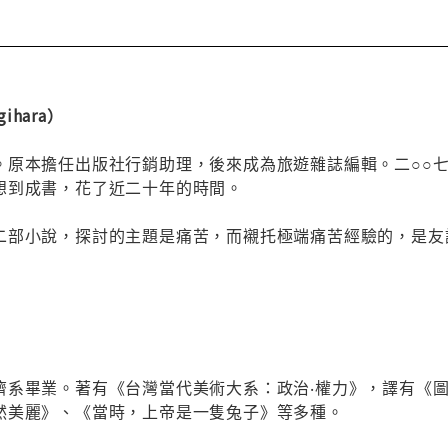
ihara）
。原本擔任出版社行銷助理，後來成為旅遊雜誌編輯。二○○
想到成書，花了近二十年的時間。
二部小說，探討的主題是痛苦，而襯托極端痛苦經驗的，是友
濟系畢業。著有《台灣當代美術大系：政治‧權力》，譯有《
然美麗》、《當時，上帝是一隻兔子》等多種。