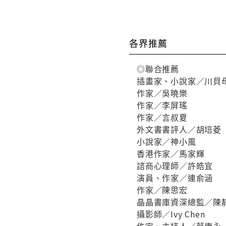
各界推薦
◎聯合推薦
插畫家、小說家／川
作家／吳曉樂
作家／李屏瑤
作家／言叔夏
外文書書評人／胡培
小說家／神小風
香港作家／馬家輝
諮商心理師／許皓宜
演員、作家／連俞涵
作家／陳思宏
晶晶書庫資深總監／
攝影師／Ivy Chen
作家、主持人／蔡康