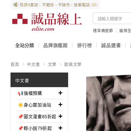
防詐3要訣：不聽信、不操作、掛斷電話
(詳)
禮享偶爸節
搶領全
全站分類
品牌旗艦館
排行榜
誠品選書
首頁
中文書
文學
歐美文學
中文書
📢強檔預購
☀️身心靈加油站
📌圖文漫畫85折起
📌輕小說79折起