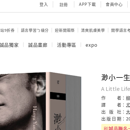
登入
APP下載
會員中心
註冊
站9折券
語言學習ㄅ級分
迎新開鞋祭
清爽肌膚美學
開學語言
誠品獨家
誠品畫廊
活動專區
expo
渺小一生 
A Little Lif
作
者：
譯
者：
出
版
社：
出
版
日
期：
2
刷
誠品聯名