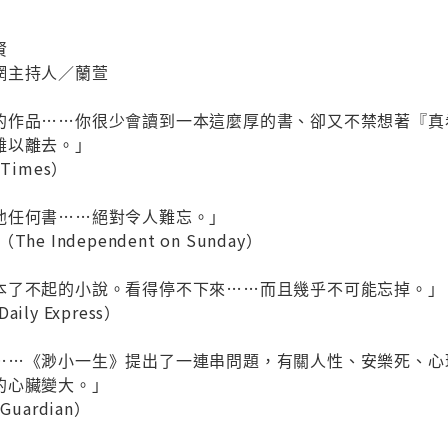
忠賢
行網主持人／蘭萱
的作品……你很少會讀到一本這麼厚的書、卻又不禁想著『真
難以離去。」
Times）
他任何書……絕對令人難忘。」
 Independent on Sunday）
本了不起的小說。看得停不下來……而且幾乎不可能忘掉。」
ly Express）
……《渺小一生》提出了一連串問題，有關人性、安樂死、心
的心臟變大。」
uardian）