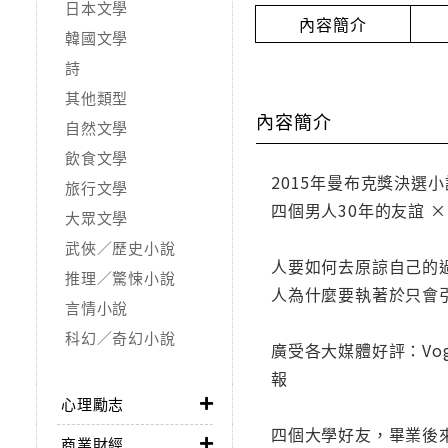
日本文學
內容簡介
韓國文學
詩
其他類型
內容簡介
自然文學
飲食文學
2015年曼布克獎決選小
旅行文學
四個男人30年的友誼 
大眾文學
武俠／歷史小說
人要如何去原諒自己的
推理／驚悚小說
人為什麼要執著於只會
言情小說
科幻／奇幻小說
廣受各大媒體好評：V
報
心理勵志
四個大學好友，畢業後
商業財經