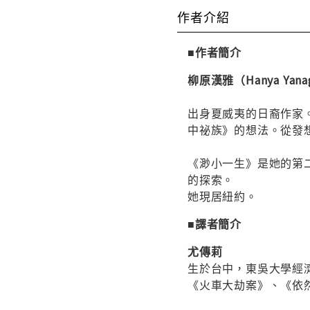
作者介紹
■作者簡介
柳原漢雅（Hanya Yanag
出身夏威夷的日裔作家
中祕族》的想法。從發
《渺小一生》是她的第
的探索。
她現居紐約。
■譯者簡介
尤傳莉
生於台中，東吳大學經
《火車大劫案》、《依