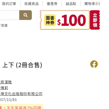
我的訂單
收藏商品
優惠券
誠品點
購物車(
)
0
考用展
上下 (2冊合售)
e
柳原漢雅
尤傳莉
大塊文化出版股份有限公司
017/11/01
卡
，天天享最高7%回饋