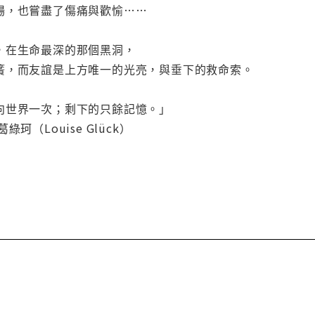
場，也嘗盡了傷痛與歡愉……
，在生命最深的那個黑洞，
簧，而友誼是上方唯一的光亮，與垂下的救命索。
向世界一次；剩下的只餘記憶。」
珂（Louise Glück）