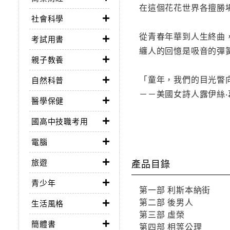
在這個花花世界各擅勝
社會科學
從青春年華到人生終曲
考試用書
纏人的回憶是吸音的彈
親子教養
「童年，我們的目光瞥
自然科普
－－美國女詩人露伊絲‧葛綠
醫學保健
國高中技職考用
電腦
旅遊
產品目錄
青少年
第一部 利斯本納街
第二部 後男人
生活風格
第三部 虛榮
簡體書
第四部 相等公理