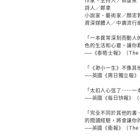
詩人／鄭聿
小說家、藝術家／顏
資深媒體人／中廣流
「一本異常深刻而動人
色的生活和心靈，讓你
──《泰晤士報》（The 
「《渺小一生》不像其
──英國《周日獨立報》（The
「太扣人心弦了……一
──英國《每日快報》（Dai
「完全不同於其他的書
的閱讀經驗，將會讓你
──英國《衛報》（The G