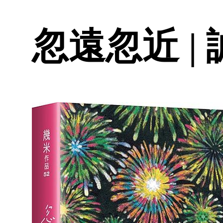
忽遠忽近 |