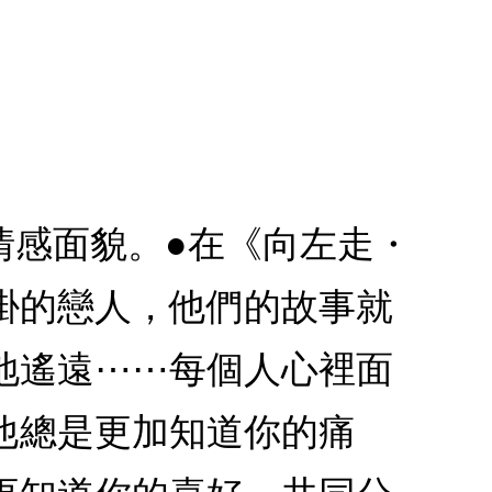
情感面貌。●在《向左走・
掛的戀人，他們的故事就
地遙遠⋯⋯每個人心裡面
他總是更加知道你的痛