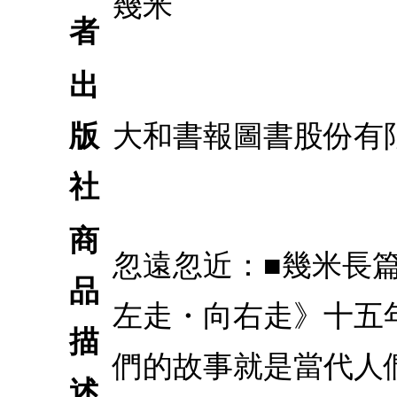
幾米
者
出
版
大和書報圖書股份有
社
商
忽遠忽近：■幾米長
品
左走・向右走》十五
描
們的故事就是當代人
述