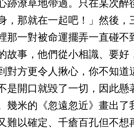
心跡潦草地帶過。只在某次醉
身，那就在一起吧！」然後，
裡那一對被命運擺弄一直碰不
的故事，他們從小相識、要好
到對方更令人揪心，你不知道
不是開口就毀了一切，因此懸
。幾米的《忽遠忽近》畫出了
又難以確定、千瘡百孔但不想