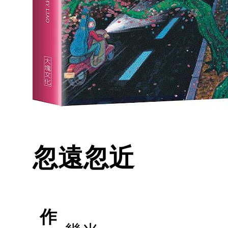
忽遠忽近
作