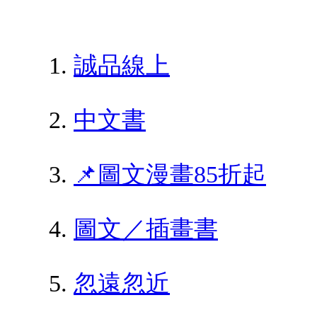
誠品線上
中文書
📌圖文漫畫85折起
圖文／插畫書
忽遠忽近