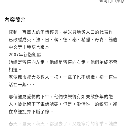
查詢門市庫存
內容簡介
感動一百萬人的愛情經典．幾米最膾炙人口的代表作
已改編成英、法、日、韓、德、泰、希臘、丹麥、簡體
中文等十種語言版本
2007年新版鉅獻
她總是習慣向左走，他總是習慣向右走，他們始終不曾
相遇。
就像都市裡大多數人一樣，一輩子也不認識，卻一直生
活在一起……
那個遇見愛情的下午，他們快樂得有如失散多年的戀
人，彼此留下了電話號碼，但是，愛情唯一的線索，卻
在命運捉弄下斷了線。
春天，夏天，秋天，都過去了，又是寒冷的冬季。她依