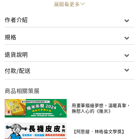
然習慣向左走，他依然習慣向右走，愛情，會再來
展開看更多
嗎？……
作者介紹
規格
退貨說明
付款/配送
商品相關策展
用畫筆描繪夢想，溫暖真摯，
撫慰人心的《幾米》
【阿思緹．林格倫文學獎】