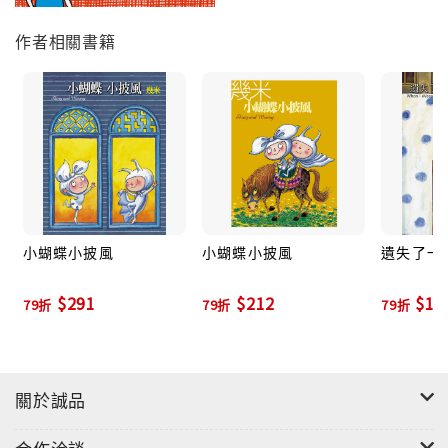
作者相關書籍
小蝴蝶小披風
小蝴蝶小披風
遺失了一
$291
$212
$19
79折
79折
79折
關於誠品