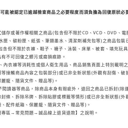
可能被認定已逾越檢查商品之必要程度而須負擔為回復原狀必要
儲存或著作權相關之商品(包含但不限於CD、VCD、DVD、電
水匣、碳粉匣、紙張、筆類墨水、清潔劑補充包等)之商品包裝已
(包含但不限於衣褲、鞋子、襪子、泳裝、床單、被套、填充玩具
品有不可回復之髒污或磨損痕跡。
品、內衣褲等消耗性或個人衛生用品、商品銷售頁面上特別載明之
等接觸商品內容之包裝部分)或已非全新狀態(外觀有刮傷、破
保麗龍、隨貨文件、贈品等)。
電子閱讀器等商品，除商品本身有瑕疵外，退回之商品已拆封(除
封條、拆除吊牌、拆除貼膠或標籤等情形)或已非全新狀態(外
袋、配件紙箱、保麗龍、隨貨文件、贈品等)。
服專區→常見問題→誠品線上退貨退款】之說明。