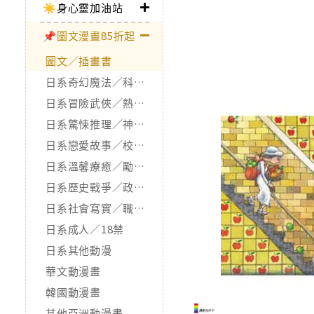
☀️身心靈加油站
📌圖文漫畫85折起
圖文／插畫書
日系奇幻魔法／科幻冒險
日系冒險武俠／熱血運動
日系驚悚推理／神怪靈異
日系戀愛故事／校園青春
日系溫馨療癒／勵志搞笑
日系歷史戰爭／政治宗教
日系社會寫實／職場職人
日系成人／18禁
日系其他動漫
華文動漫畫
韓國動漫畫
其他亞洲動漫畫