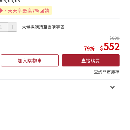
006/03/05
卡
，天天享最高7%回饋
大量採購請至團購專區
699
552
79
加入購物車
直接購買
查詢門市庫存