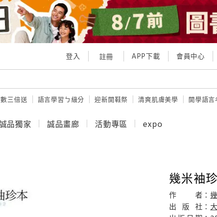
登入
APP下載
會員中心
註冊
點數三倍送
語言學習ㄅ級分
迎新開鞋祭
清爽肌膚美學
開學語言
誠品獨家
誠品畫廊
活動專區
expo
幾米袖珍2
作
者：
出
版
社：