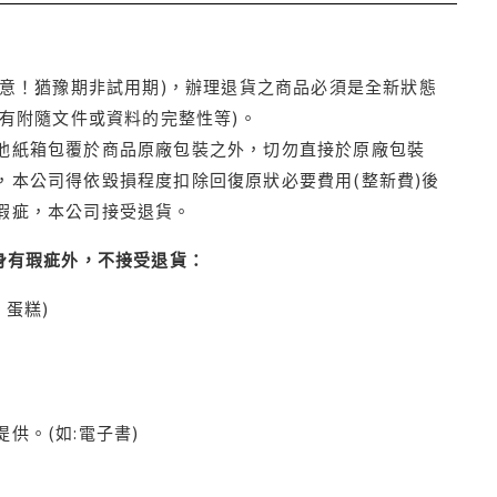
注意！猶豫期非試用期)，辦理退貨之商品必須是全新狀態
有附隨文件或資料的完整性等)。
他紙箱包覆於商品原廠包裝之外，切勿直接於原廠包裝
本公司得依毀損程度扣除回復原狀必要費用(整新費)後
瑕疵，本公司接受退貨。
身有瑕疵外，不接受退貨：
蛋糕)
供。(如:電子書)