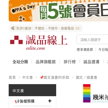
防詐3要訣：不聽信、不操作、掛斷電話
(詳)
禮享偶爸節
今日
全站分類
品牌旗艦館
排行榜
誠品選書
首頁
中文書
📌圖文漫畫85折起
圖文／插畫書
中文書
📢強檔預購