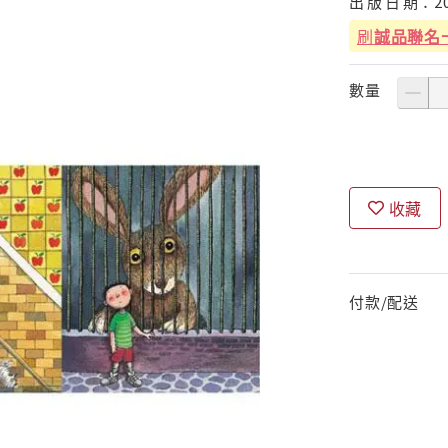
出
版
日
期：
2
刷
誠品聯名
數量
收藏
付款/配送