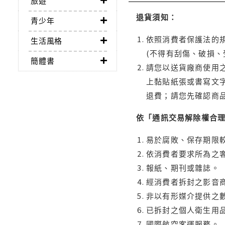
旅遊
退貨須知：
青少年
依照消費者保護法的規
生活風格
(不得有刮傷、破損、
簡體書
請您以送貨廠商使用
上黏貼紙張或書寫文
退費；請您先確認商
依「通訊交易解除權合
易於腐敗、保存期限較
依消費者要求所為之客
報紙、期刊或雜誌。
經消費者拆封之影音
非以有形媒介提供之數
已拆封之個人衛生用品
國際航空客運服務。