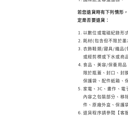
若您退貨時有下列情形，
定是否要退貨：
以數位或電磁紀錄形式
耗材(包含但不限於墨
衣飾鞋類/寢具/織品
或經剪標或下水或商
食品、美容/保養用
限於瓶蓋、封口、封膜
保護袋、配件紙箱、
家電、3C、畫作、
內容之包裝部分、移除
件、原廠外盒、保護
退貨程序請參閱【客