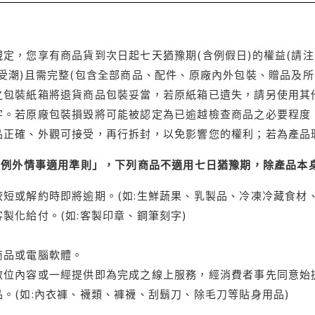
定，您享有商品貨到次日起七天猶豫期(含例假日)的權益(請
受潮)且需完整(包含全部商品、配件、原廠內外包裝、贈品及所
之包裝紙箱將退貨商品包裝妥當，若原紙箱已遺失，請另使用其
字。若原廠包裝損毀將可能被認定為已逾越檢查商品之必要程度，
品正確、外觀可接受，再行拆封，以免影響您的權利；若為產品
理例外情事適用準則」，下列商品不適用七日猶豫期，除產品本
短或解約時即將逾期。(如:生鮮蔬果、乳製品、冷凍冷藏食材、
製化給付。(如:客製印章、鋼筆刻字)
商品或電腦軟體。
位內容或一經提供即為完成之線上服務，經消費者事先同意始提
。(如:內衣褲、襪類、褲襪、刮鬍刀、除毛刀等貼身用品)