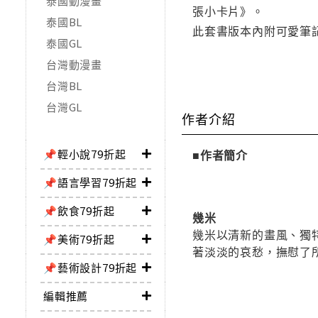
泰國動漫畫
張小卡片》。
泰國BL
此套書版本內附可愛筆
泰國GL
台灣動漫畫
台灣BL
台灣GL
作者介紹
📌輕小說79折起
■作者簡介
📌語言學習79折起
📌飲食79折起
幾米
幾米以清新的畫風、獨
📌美術79折起
著淡淡的哀愁，撫慰了
📌藝術設計79折起
編輯推薦