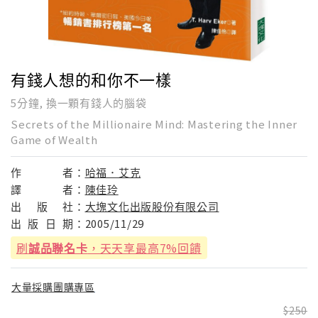
有錢人想的和你不一樣
5分鐘, 換一顆有錢人的腦袋
Secrets of the Millionaire Mind: Mastering the Inner
Game of Wealth
作
者：
哈福．艾克
譯
者：
陳佳玲
出
版
社：
大塊文化出版股份有限公司
出
版
日
期：
2005/11/29
刷
誠品聯名卡
，天天享最高7%回饋
大量採購團購專區
250