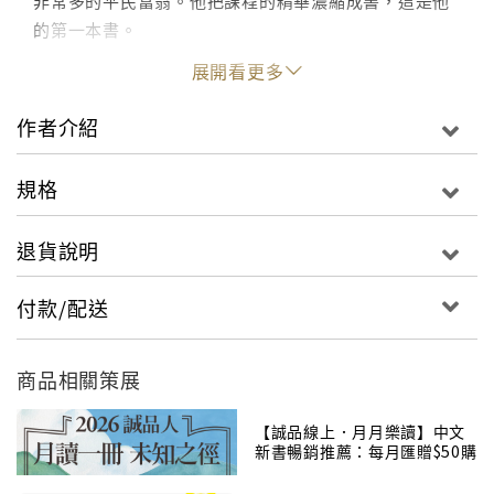
非常多的平民富翁。他把課程的精華濃縮成書，這是他
的第一本書。
本書第一篇說明什麼叫做「金錢藍圖」，幫助你辨認自
展開看更多
己的成長背景如何在潛意識裡塑造了你的金錢觀，你對
於安全感的需求是如何絆住了你夢想並追求更大更美好
作者介紹
的事物。第二篇則介紹十七條「財富檔案」，逐一檢視
有錢人的思考與窮人的思考方式有何不同，幫助你建立
規格
可以讓自己致富的想法，並且提出行動步驟，讓你踏出
成為有錢人的第一步。
退貨說明
本書的文字平實而直率，所舉的實例都非常平易近人。
它正是要寫給如你如我這樣的市井小民，書中處處是作
付款/配送
者在現實社會裡打滾多年的心得，書中原則也都是經過
測試之後的道理，有如真金一般經得起考驗。
商品相關策展
【歡迎收聽｜迷誠品Podcast】18歲的電台DJ歐馬克，
【誠品線上．月月樂讀】中文
重新在聽眾身上找回勇氣
新書暢銷推薦：每月匯贈$50購
書金供您買書！