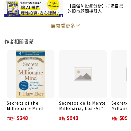
【最強AI投資分析】打造自己
的股市顧問機器人
展開看更多
作者相關書籍
【迷誠品編輯推薦】
標題｜你知道嗎？誠品信義店18年來賣得最好的書，其
實是這本！
撰文｜迷誠品內容中心
誠品信義店，將在2023年熄燈，陪伴我們的不僅僅是一
Secrets of the
Secretos de la Mente
Secretos
個24小時明亮而寬廣的書店空間，每件枝微末節的小
Millionaire Mind
Millonaria, Los -V1*
Millonar
事，都成為回憶堆積的養分，埋藏在靈魂深處的記憶，
(Edic. 20
$248
$648
$891
79折
9折
9折
Aniversa
成為心中的觸發點，緊緊連接誠品信義，為生活帶來新
的視野與溫度。