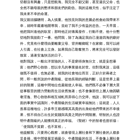
切都沒有興趣，只是想航海。我完全不顧父願，甚至違抗父命，也
全然不聽母親的懇求和朋友們的勸告。我的這種天性，似乎注定了
我未來不幸的命運。
我父親頭腦聰明，為人慎重。他預見到我的意圖必然會給我帶來不
幸，就時常嚴肅地開導我，並給了我不少有益的忠告。一天早晨，
他把我叫進他的臥室；那時他正好痛風發作，行動不便。他十分懇
切地對我規勸了一番。他問我，除了為滿足我自己漫遊四海的癖好
外，究竟有什麼理由要離棄父母、背井離鄉呢？在家鄉，我可以經
人引薦，在社會上立身。如果我自己勤奮努力，將來完全可以發財
致富，過著安逸快活的日子。
他對我說，一般出洋冒險的人，不是窮得身無分文，就是妄想暴
富；他們野心勃勃，想以非凡的事業揚名於世。但對我來說，這樣
做既不值得，也無必要。就我的社會地位而言，正好介於兩者之
間，即一般所說的中產階級。從他長期的經驗判斷，這是世界上最
好的階層，這種中間地位也最能使人幸福。他們既不必像下層大眾
從事艱苦的體力勞動而生活依舊無著；也不會像那些上層人物因驕
奢淫逸、野心勃勃和相互傾軋而弄得心力交瘁。他說，我可以從下
面的事實中認識到，中產階級的生活確實幸福無比；這就是，人人
羨慕這種地位，許多帝王都感嘆其高貴的出身給他們帶來的不幸後
果，恨不得自己出生於貧賤與高貴之間的中間階層。明智的人也證
明中產階級約人能獲得真正的幸福。《聖經》中的智者也曾祈禱：
「使我既不貧窮，也不富裕」。
他提醒我，只要用心觀察，就會發現上層社會和下層社會的人都多
災多禍，唯中間發展災禍最少。中產階級的生活，不會像上層社會