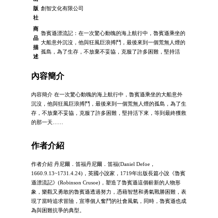
版
創智文化有限公司
社
商
魯賓遜漂流記：在一次驚心動魄的海上航行中，魯賓遜乘坐的
品
大船意外沉沒，他與狂風巨浪搏鬥，最後來到一個荒無人煙的
描
孤島，為了生存，不放棄不妥協，克服了許多困難，堅持活
述
內容簡介
內容簡介 在一次驚心動魄的海上航行中，魯賓遜乘坐的大船意外
沉沒，他與狂風巨浪搏鬥，最後來到一個荒無人煙的孤島，為了生
存，不放棄不妥協，克服了許多困難，堅持活下來，等到最終獲救
的那一天……
作者介紹
作者介紹 丹尼爾．笛福丹尼爾．笛福(Daniel Defoe，
1660.9.13~1731.4.24)，英國小說家，1719年出版長篇小說《魯賓
遜漂流記》(Robinson Crusoe)，塑造了魯賓遜這個嶄新的人物形
象，樂觀又勇敢的魯賓遜透過努力，憑藉智慧和勇氣戰勝困難，表
現了當時追求冒險，宣導個人奮鬥的社會風氣，同時，魯賓遜也成
為與困難抗爭的典型。