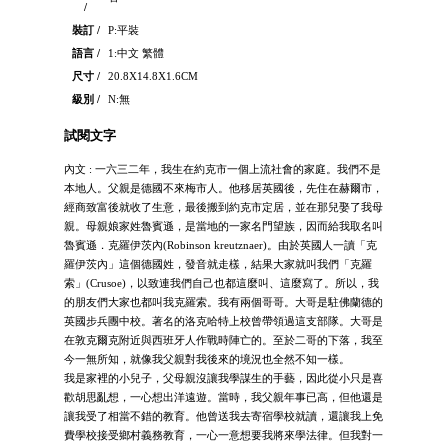
/
裝訂 /
P:平裝
語言 /
1:中文 繁體
尺寸 /
20.8X14.8X1.6CM
級別 /
N:無
試閱文字
內文 : 一六三二年，我生在約克市一個上流社會的家庭。我們不是
本地人。父親是德國不來梅市人。他移居英國後，先住在赫爾市，
經商致富後就收了生意，最後搬到約克市定居，並在那兒娶了我母
親。母親娘家姓魯賓遜，是當地的一家名門望族，因而給我取名叫
魯賓遜．克羅伊茨內(Robinson kreutznaer)。由於英國人一讀「克
羅伊茨內」這個德國姓，發音就走樣，結果大家就叫我們「克羅
索」(Crusoe)，以致連我們自己也都這麼叫、這麼寫了。所以，我
的朋友們大家也都叫我克羅索。我有兩個哥哥。大哥是駐佛蘭德的
英國步兵團中校。著名的洛克哈特上校曾帶領過這支部隊。大哥是
在敦克爾克附近與西班牙人作戰時陣亡的。至於二哥的下落，我至
今一無所知，就像我父親對我後來的境況也全然不知一樣。
我是家裡的小兒子，父母親沒讓我學謀生的手藝，因此從小只是喜
歡胡思亂想，一心想出洋遠遊。當時，我父親年事已高，但他還是
讓我受了相當不錯的教育。他曾送我去寄宿學校就讀，還讓我上免
費學校接受鄉村義務教育，一心一意想要我將來學法律。但我對一