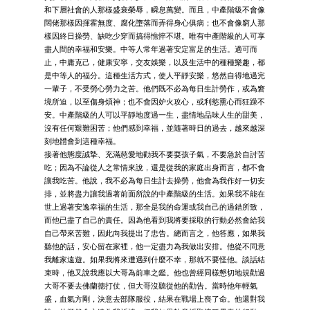
和下層社會的人那樣盛衰榮辱，瞬息萬變。而且，中產階級不會像
闊佬那樣因揮霍無度、腐化墮落而弄得身心俱病；也不會像窮人那
樣因終日操勞、缺吃少穿而搞得憔悴不堪。唯有中產階級的人可享
盡人間的幸福和安樂。中等人常年過著安定富足的生活。適可而
止，中庸克己，健康安寧，交友娛樂，以及生活中的種種樂趣，都
是中等人的福分。這種生活方式，使人平靜安樂，悠然自得地過完
一輩子，不受勞心勞力之苦。他們既不必為每日生計勞作，或為窘
境所迫，以至傷身煩神；也不會因妒火攻心，或利慾熏心而狂躁不
安。中產階級的人可以平靜地度過一生，盡情地品味人生的甜美，
沒有任何艱難困苦；他們感到幸福，並隨著時日的過去，越來越深
刻地體會到這種幸福。
接著他態度誠摯、充滿慈愛地勸我不要耍孩子氣，不要急於自討苦
吃；因為不論從人之常情來說，還是從我的家庭出身而言，都不會
讓我吃苦。他說，我不必為每日生計去操勞，他會為我作好一切安
排，並將盡力讓我過著前面所說的中產階級的生活。如果我不能在
世上過著安逸幸福的生活，那全是我的命運或我自己的過錯所致，
而他已盡了自己的責任。因為他看到我將要採取的行動必然會給我
自己帶來苦難，因此向我提出了忠告。總而言之，他答應，如果我
聽他的話，安心留在家裡，他一定盡力為我做出安排。他從不同意
我離家遠遊。如果我將來遭遇到什麼不幸，那就不要怪他。談話結
束時，他又說我應以大哥為前車之鑑。他也曾經同樣懇切地規勸過
大哥不要去佛蘭德打仗，但大哥沒聽從他的勸告。當時他年輕氣
盛，血氣方剛，決意去部隊服役，結果在戰場上喪了命。他還對我