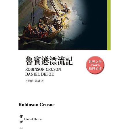
Robinson Crusoe
作
Daniel Defoe
者
出