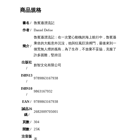
商品規格
書名 /
魯賓遜漂流記
作者 /
Daniel Defoe
魯賓遜漂流記：在一次驚心動魄的海上航行中，魯賓遜
乘坐的大船意外沉沒，他與狂風巨浪搏鬥，最後來到一
簡介 /
個荒無人煙的孤島，為了生存，不放棄不妥協，克服了
許多困難，堅持活
出版社
創智文化有限公司
/
ISBN13
9789863167938
/
ISBN10
9863167932
/
EAN /
9789863167938
誠品26
2682009705001
碼 /
頁數 /
304
開數 /
25K
注音版
否