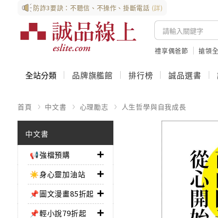
防詐3要訣：不聽信、不操作、掛斷電話
(詳)
禮享偶爸節
搶領全
全站分類
品牌旗艦館
排行榜
誠品選書
首頁
中文書
心理勵志
人生哲學與自我成長
中文書
📢強檔預購
☀️身心靈加油站
📌圖文漫畫85折起
📌輕小說79折起