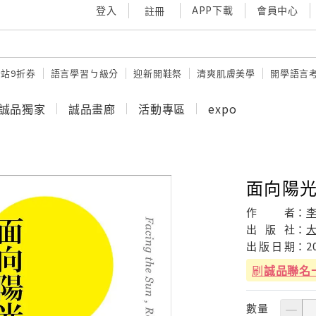
登入
APP下載
會員中心
註冊
站9折券
語言學習ㄅ級分
迎新開鞋祭
清爽肌膚美學
開學語言
誠品獨家
誠品畫廊
活動專區
expo
面向陽光
作
者：
出
版
社：
出
版
日
期：
2
刷
誠品聯名
數量