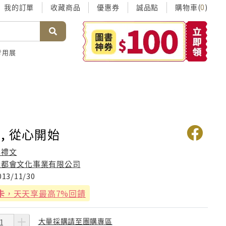
我的訂單
收藏商品
優惠券
誠品點
購物車(
)
0
考用展
, 從心開始
李禮文
大都會文化事業有限公司
013/11/30
卡
，天天享最高7%回饋
大量採購請至團購專區