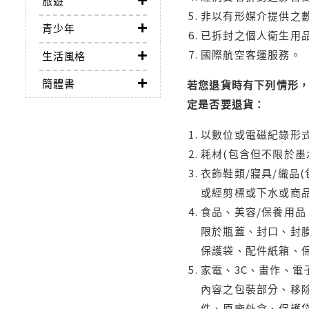
旅遊
非以有形媒介提供之數
青少年
已拆封之個人衛生用品
國際航空客運服務。
生活風格
簡體書
若您退貨時有下列情形，
定是否要退貨：
以數位或電磁紀錄形式
耗材(包含但不限於墨
衣飾鞋類/寢具/織品
或經剪標或下水或商
食品、美容/保養用
限於瓶蓋、封口、封膜
保護袋、配件紙箱、
家電、3C、畫作、
內容之包裝部分、移除
件、原廠外盒、保護