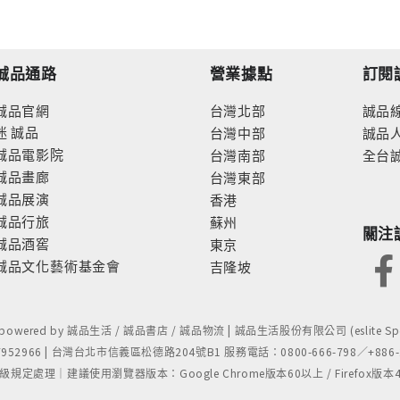
誠品通路
營業據點
訂閱
誠品官網
台灣北部
誠品
迷
誠品
台灣中部
誠品
誠品電影院
台灣南部
全台
誠品畫廊
台灣東部
誠品展演
香港
誠品行旅
蘇州
關注
誠品酒窖
東京
誠品文化藝術基金會
吉隆坡
- powered by 誠品生活 / 誠品書店 / 誠品物流 | 誠品生活股份有限公司 (eslite Spect
52966 | 台灣台北市信義區松德路204號B1 服務電話：0800-666-798／+886-2-
處理｜建議使用瀏覽器版本：Google Chrome版本60以上 / Firefox版本48以上