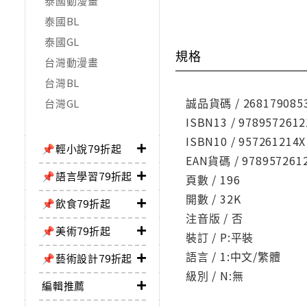
泰國動漫畫
泰國BL
泰國GL
規格
台灣動漫畫
台灣BL
誠品貨碼 / 268179085
台灣GL
ISBN13 / 9789572612
ISBN10 / 957261214X
📌輕小說79折起
EAN貨碼 / 978957261
📌語言學習79折起
頁數 / 196
開數 / 32K
📌飲食79折起
注音版 / 否
📌美術79折起
裝訂 / P:平裝
語言 / 1:中文/繁體
📌藝術設計79折起
級別 / N:無
編輯推薦