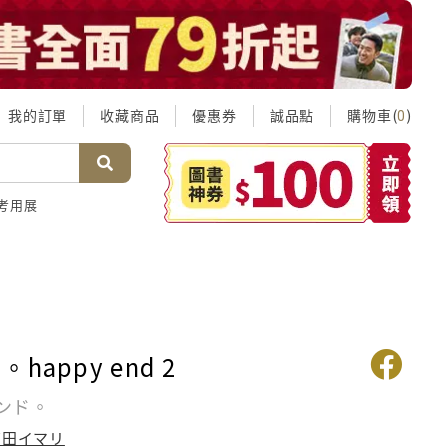
我的訂單
收藏商品
優惠券
誠品點
購物車(
)
0
考用展
happy end 2
ンド。
有田イマリ