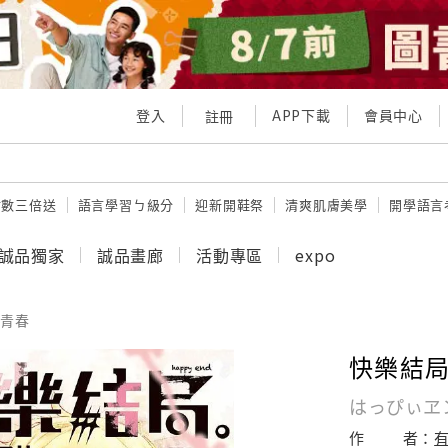
登入
APP下載
會員中心
註冊
點數三倍送
語言學習ㄅ級分
迎新開鞋祭
清爽肌膚美學
開學語言
誠品獨家
誠品畫廊
活動專區
expo
青春
快樂結局。
はっぴぃヱ
作
者：