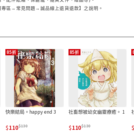
服專區→常見問題→誠品線上退貨退款】之說明。
85折
85折
快樂結局。happy end 3
社畜想被幼女幽靈療癒。 1
130
130
110
110