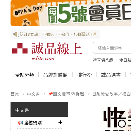
防詐3要訣：不聽信、不操作、掛斷電話
(詳)
禮享偶爸節
今日
全站分類
品牌旗艦館
排行榜
誠品選書
首頁
中文書
📌圖文漫畫85折起
日系戀愛故事／校園
中文書
📢強檔預購