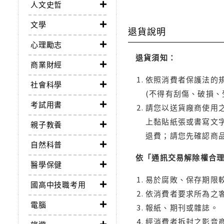
人文史哲
文學
退貨說明
心理勵志
退貨須知：
商業財經
依照消費者保護法的規
社會科學
(不得有刮傷、破損、
考試用書
請您以送貨廠商使用
上黏貼紙張或書寫文
親子教養
退費；請您先確認商
自然科普
依「通訊交易解除權合
醫學保健
易於腐敗、保存期限較
國高中技職考用
依消費者要求所為之客
電腦
報紙、期刊或雜誌。
經消費者拆封之影音