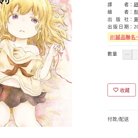
譯
者：
繪
者：
出
版
社：
出
版
日
期：
2
刷
誠品聯名
數量
收藏
付款/配送