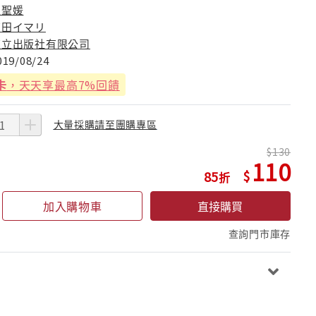
趙聖媛
有田イマリ
東立出版社有限公司
019/08/24
卡
，天天享最高7%回饋
大量採購請至團購專區
130
110
85
加入購物車
直接購買
查詢門市庫存