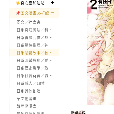
☀️身心靈加油站
📌圖文漫畫85折起
圖文／插畫書
日系奇幻魔法／科幻冒險
日系冒險武俠／熱血運動
日系驚悚推理／神怪靈異
日系戀愛故事／校園青春
日系溫馨療癒／勵志搞笑
日系歷史戰爭／政治宗教
日系社會寫實／職場職人
日系成人／18禁
日系其他動漫
華文動漫畫
韓國動漫畫
其他亞洲動漫畫