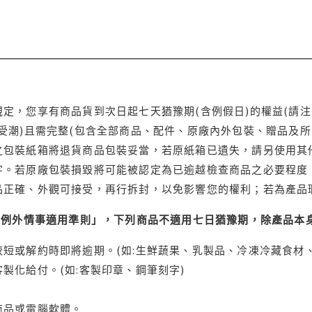
定，您享有商品貨到次日起七天猶豫期(含例假日)的權益(請
受潮)且需完整(包含全部商品、配件、原廠內外包裝、贈品及所
之包裝紙箱將退貨商品包裝妥當，若原紙箱已遺失，請另使用其
字。若原廠包裝損毀將可能被認定為已逾越檢查商品之必要程度，
品正確、外觀可接受，再行拆封，以免影響您的權利；若為產品
理例外情事適用準則」，下列商品不適用七日猶豫期，除產品本
短或解約時即將逾期。(如:生鮮蔬果、乳製品、冷凍冷藏食材、
製化給付。(如:客製印章、鋼筆刻字)
商品或電腦軟體。