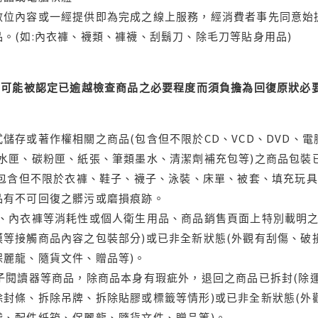
位內容或一經提供即為完成之線上服務，經消費者事先同意始提
。(如:內衣褲、襪類、褲襪、刮鬍刀、除毛刀等貼身用品)
可能被認定已逾越檢查商品之必要程度而須負擔為回復原狀必要
儲存或著作權相關之商品(包含但不限於CD、VCD、DVD、電
水匣、碳粉匣、紙張、筆類墨水、清潔劑補充包等)之商品包裝已
(包含但不限於衣褲、鞋子、襪子、泳裝、床單、被套、填充玩具
品有不可回復之髒污或磨損痕跡。
品、內衣褲等消耗性或個人衛生用品、商品銷售頁面上特別載明之
等接觸商品內容之包裝部分)或已非全新狀態(外觀有刮傷、破
保麗龍、隨貨文件、贈品等)。
電子閱讀器等商品，除商品本身有瑕疵外，退回之商品已拆封(除
封條、拆除吊牌、拆除貼膠或標籤等情形)或已非全新狀態(外
袋、配件紙箱、保麗龍、隨貨文件、贈品等)。