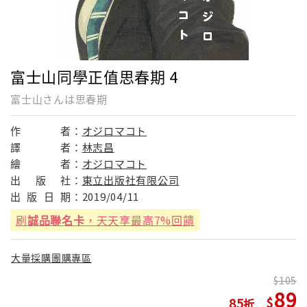
富士山同學正值思春期 4
富士山さんは思春期
作
者：
オジロマコト
譯
者：
林志昌
繪
者：
オジロマコト
出
版
社：
東立出版社有限公司
出
版
日
期：
2019/04/11
刷
誠品聯名卡
，天天享最高7%回饋
大量採購團購專區
105
89
85