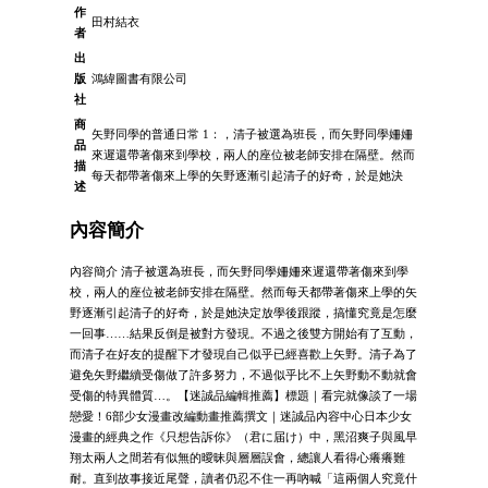
作
田村結衣
者
出
版
鴻緯圖書有限公司
社
商
矢野同學的普通日常 1：，清子被選為班長，而矢野同學姍姍
品
來遲還帶著傷來到學校，兩人的座位被老師安排在隔壁。然而
描
每天都帶著傷來上學的矢野逐漸引起清子的好奇，於是她決
述
內容簡介
內容簡介 清子被選為班長，而矢野同學姍姍來遲還帶著傷來到學
校，兩人的座位被老師安排在隔壁。然而每天都帶著傷來上學的矢
野逐漸引起清子的好奇，於是她決定放學後跟蹤，搞懂究竟是怎麼
一回事……結果反倒是被對方發現。不過之後雙方開始有了互動，
而清子在好友的提醒下才發現自己似乎已經喜歡上矢野。清子為了
避免矢野繼續受傷做了許多努力，不過似乎比不上矢野動不動就會
受傷的特異體質…。【迷誠品編輯推薦】標題｜看完就像談了一場
戀愛！6部少女漫畫改編動畫推薦撰文｜迷誠品內容中心日本少女
漫畫的經典之作《只想告訴你》（君に届け）中，黑沼爽子與風早
翔太兩人之間若有似無的曖昧與層層誤會，總讓人看得心癢癢難
耐。直到故事接近尾聲，讀者仍忍不住一再吶喊「這兩個人究竟什