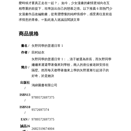
麼時候才要真正走在一起？」 如今，少女漫畫的劇情更傾向在互
相尊重的前提下，坦率說出自己的戀慕之情。以下推薦 6 部熱門少
女漫畫作品改編動畫，從青澀懵懂的純粹情感中，感受勇往直前追
求情意的青春。☞點此進入迷誠品閱讀文章
商品規格
書名 /
矢野同學的普通日常 1
作者 /
田村結衣
矢野同學的普通日常 1：，清子被選為班長，而矢野同學
姍姍來遲還帶著傷來到學校，兩人的座位被老師安排在
簡介 /
隔壁。然而每天都帶著傷來上學的矢野逐漸引起清子的
好奇，於是她決
出版社
鴻緯圖書有限公司
/
ISBN13
9789572697375
/
ISBN10
9572697374
/
EAN /
9789572697375
誠品26
2682319674004