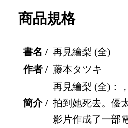
商品規格
書名 /
再見繪梨 (全)
作者 /
藤本タツキ
再見繪梨 (全)
簡介 /
拍到她死去。優
影片作成了一部