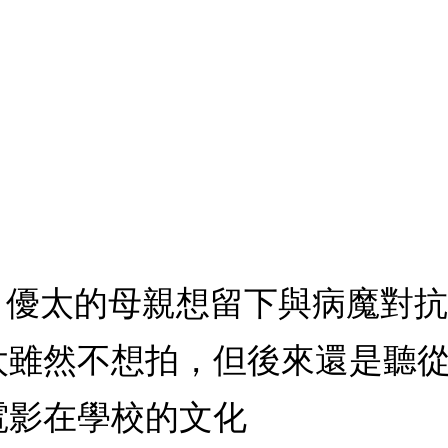
：，優太的母親想留下與病魔對
太雖然不想拍，但後來還是聽
電影在學校的文化