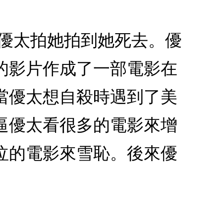
叫優太拍她拍到她死去。優
的影片作成了一部電影在
當優太想自殺時遇到了美
逼優太看很多的電影來增
泣的電影來雪恥。後來優