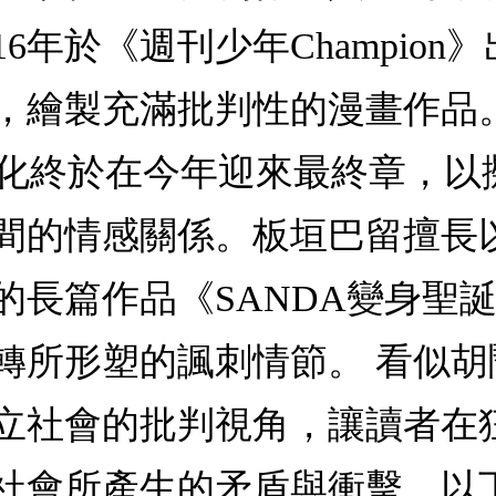
6年於《週刊少年Champio
，繪製充滿批判性的漫畫作品。
動畫化終於在今年迎來最終章，
間的情感關係。板垣巴留擅長
的長篇作品《SANDA變身聖
轉所形塑的諷刺情節。 看似
立社會的批判視角，讓讀者在
社會所產生的矛盾與衝擊。以