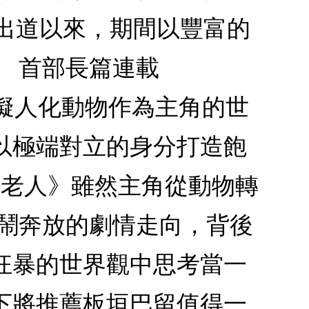
n》出道以來，期間以豐富的
 首部長篇連載
以擬人化動物作為主角的世
以極端對立的身分打造飽
誕老人》雖然主角從動物轉
胡鬧奔放的劇情走向，背後
狂暴的世界觀中思考當一
下將推薦板垣巴留值得一