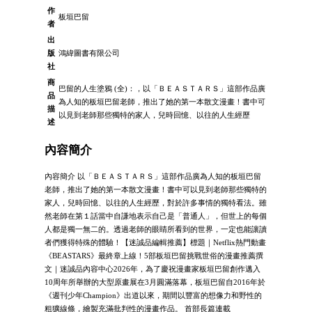
作
板垣巴留
者
出
版
鴻緯圖書有限公司
社
商
巴留的人生塗鴉 (全)：，以「ＢＥＡＳＴＡＲＳ」這部作品廣
品
為人知的板垣巴留老師，推出了她的第一本散文漫畫！書中可
描
以見到老師那些獨特的家人，兒時回憶、以往的人生經歷
述
內容簡介
內容簡介 以「ＢＥＡＳＴＡＲＳ」這部作品廣為人知的板垣巴留
老師，推出了她的第一本散文漫畫！書中可以見到老師那些獨特的
家人，兒時回憶、以往的人生經歷，對於許多事情的獨特看法。雖
然老師在第１話當中自謙地表示自己是「普通人」，但世上的每個
人都是獨一無二的。透過老師的眼睛所看到的世界，一定也能讓讀
者們獲得特殊的體驗！【迷誠品編輯推薦】標題｜Netflix熱門動畫
《BEASTARS》最終章上線！5部板垣巴留挑戰世俗的漫畫推薦撰
文｜迷誠品內容中心2026年，為了慶祝漫畫家板垣巴留創作邁入
10周年所舉辦的大型原畫展在3月圓滿落幕，板垣巴留自2016年於
《週刊少年Champion》出道以來，期間以豐富的想像力和野性的
粗獷線條，繪製充滿批判性的漫畫作品。 首部長篇連載