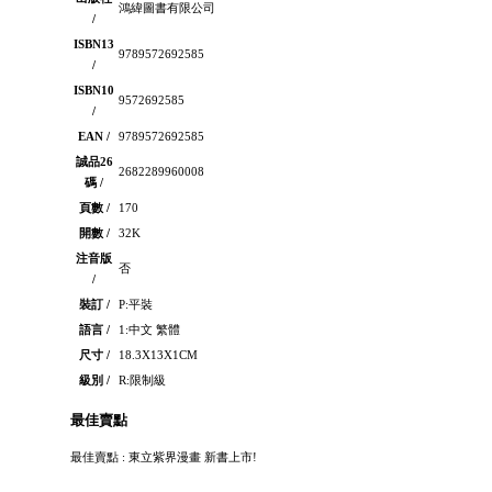
鴻緯圖書有限公司
/
ISBN13
9789572692585
/
ISBN10
9572692585
/
EAN /
9789572692585
誠品26
2682289960008
碼 /
頁數 /
170
開數 /
32K
注音版
否
/
裝訂 /
P:平裝
語言 /
1:中文 繁體
尺寸 /
18.3X13X1CM
級別 /
R:限制級
最佳賣點
最佳賣點 : 東立紫界漫畫 新書上市!