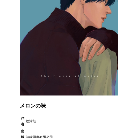
メロンの味
作
絵津鼓
者
出
版
鴻緯圖書有限公司