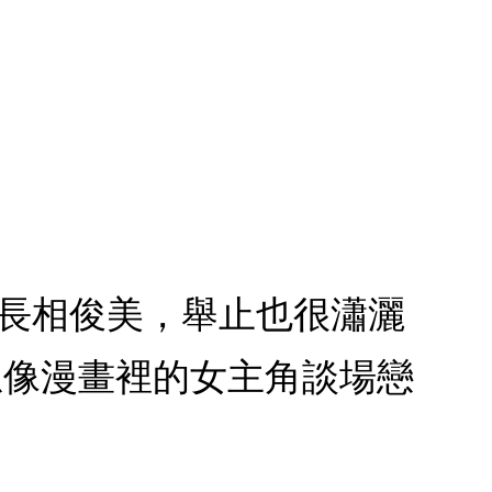
她長相俊美，舉止也很瀟灑
想像漫畫裡的女主角談場戀