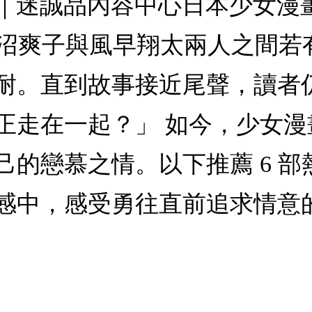
｜迷誠品內容中心日本少女漫
沼爽子與風早翔太兩人之間若
耐。直到故事接近尾聲，讀者
正走在一起？」 如今，少女
己的戀慕之情。以下推薦 6 
感中，感受勇往直前追求情意