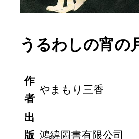
うるわしの宵の
作
やまもり三香
者
出
版
鴻緯圖書有限公司