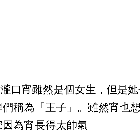
：瀧口宵雖然是個女生，但是
學們稱為「王子」。雖然宵也
都因為宵長得太帥氣