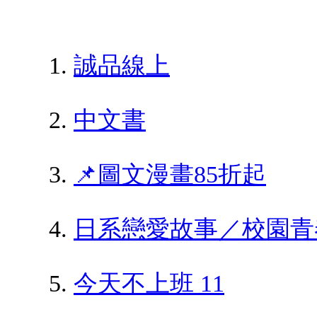
誠品線上
中文書
📌圖文漫畫85折起
日系戀愛故事／校園青
今天不上班 11