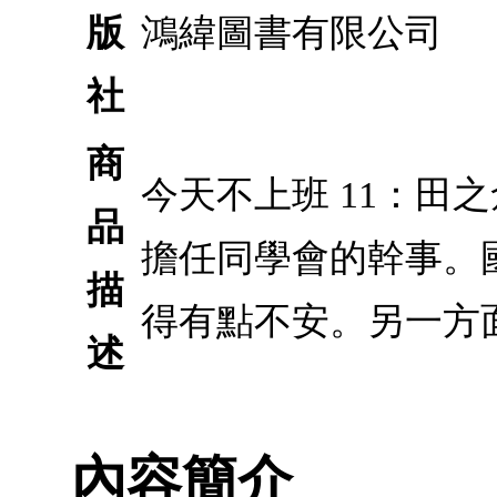
版
鴻緯圖書有限公司
社
商
今天不上班 11：
品
擔任同學會的幹事。
描
得有點不安。另一方
述
內容簡介