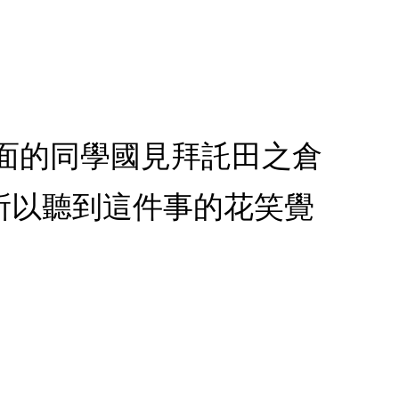
見面的同學國見拜託田之倉
所以聽到這件事的花笑覺