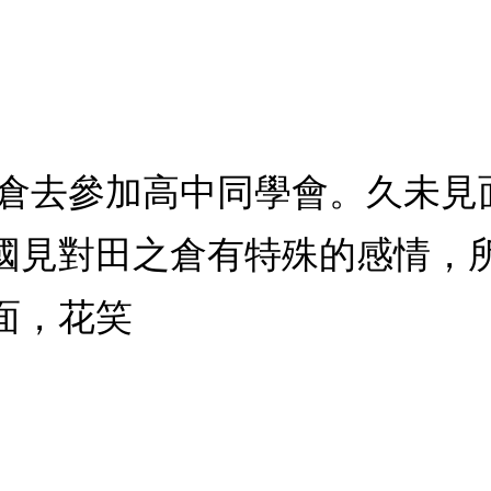
田之倉去參加高中同學會。久未
國見對田之倉有特殊的感情，
面，花笑