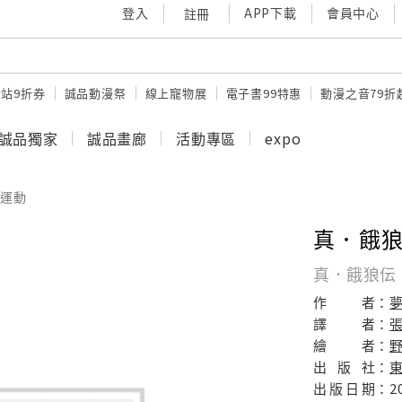
登入
APP下載
會員中心
註冊
站9折券
誠品動漫祭
線上寵物展
電子書99特惠
動漫之音79折
誠品獨家
誠品畫廊
活動專區
expo
運動
真．餓狼
真．餓狼伝
作
者：
夢
譯
者：
繪
者：
野
出
版
社：
出
版
日
期：
2