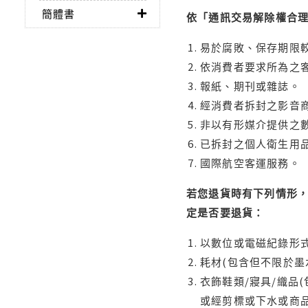
簡體書
依「通訊交易解除權合
易於腐敗、保存期限較
依消費者要求所為之客
報紙、期刊或雜誌。
經消費者拆封之影音
非以有形媒介提供之數
已拆封之個人衛生用品
國際航空客運服務。
若您退貨時有下列情形，
定是否要退貨：
以數位或電磁紀錄形式
耗材(包含但不限於墨
衣飾鞋類/寢具/織品
或經剪標或下水或商