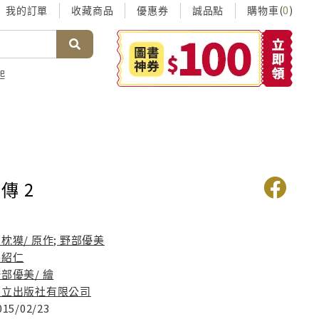
我的訂單
收藏商品
優惠券
誠品點
購物車(
)
0
起
傳 2
枕獏/ 原作; 野部優美
張紹仁
部優美/ 繪
東立出版社有限公司
015/02/23