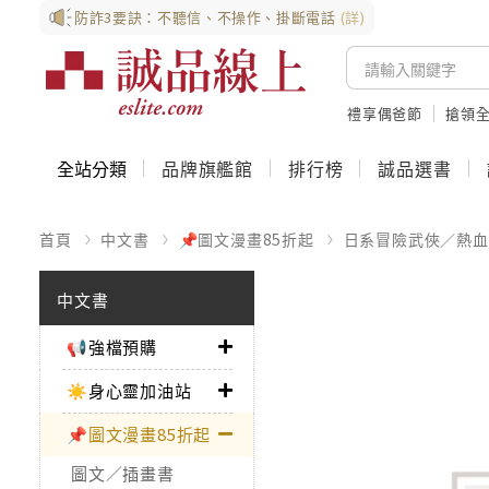
防詐3要訣：不聽信、不操作、掛斷電話
(詳)
禮享偶爸節
搶領全
全站分類
品牌旗艦館
排行榜
誠品選書
首頁
中文書
📌圖文漫畫85折起
日系冒險武俠／熱血
中文書
📢強檔預購
☀️身心靈加油站
📌圖文漫畫85折起
圖文／插畫書