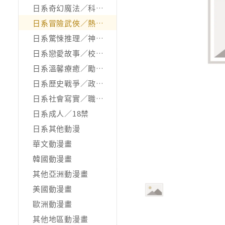
日系奇幻魔法／科幻冒險
日系冒險武俠／熱血運動
日系驚悚推理／神怪靈異
日系戀愛故事／校園青春
日系溫馨療癒／勵志搞笑
日系歷史戰爭／政治宗教
日系社會寫實／職場職人
日系成人／18禁
日系其他動漫
華文動漫畫
韓國動漫畫
其他亞洲動漫畫
美國動漫畫
歐洲動漫畫
其他地區動漫畫