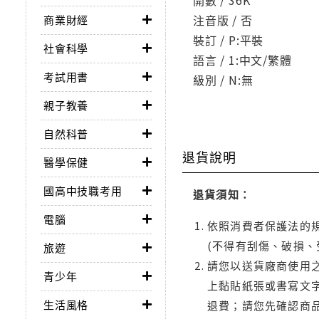
注音版 / 否
商業財經
裝訂 / P:平裝
社會科學
語言 / 1:中文/繁體
考試用書
級別 / N:無
親子教養
自然科普
退貨說明
醫學保健
國高中技職考用
退貨須知：
電腦
依照消費者保護法的規
(不得有刮傷、破損、
旅遊
請您以送貨廠商使用
青少年
上黏貼紙張或書寫文
生活風格
退費；請您先確認商