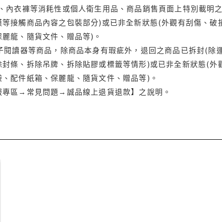
品、內衣褲等消耗性或個人衛生用品、商品銷售頁面上特別載明之
等接觸商品內容之包裝部分)或已非全新狀態(外觀有刮傷、破
保麗龍、隨貨文件、贈品等)。
電子閱讀器等商品，除商品本身有瑕疵外，退回之商品已拆封(除
封條、拆除吊牌、拆除貼膠或標籤等情形)或已非全新狀態(外
袋、配件紙箱、保麗龍、隨貨文件、贈品等)。
服專區→常見問題→誠品線上退貨退款】之說明。