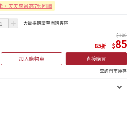
卡
，天天享最高7%回饋
大量採購請至團購專區
100
85
85
加入購物車
直接購買
查詢門市庫存