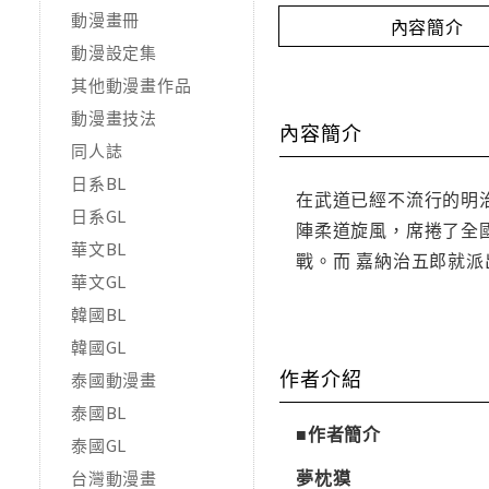
動漫畫冊
內容簡介
動漫設定集
其他動漫畫作品
動漫畫技法
內容簡介
同人誌
日系BL
在武道已經不流行的明
日系GL
陣柔道旋風，席捲了全
華文BL
戰。而 嘉納治五郎就
華文GL
韓國BL
韓國GL
作者介紹
泰國動漫畫
泰國BL
■作者簡介
泰國GL
夢枕獏
台灣動漫畫