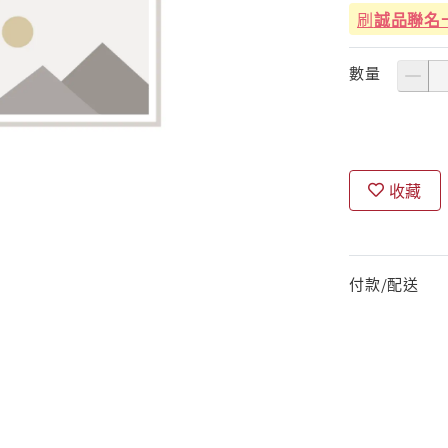
刷
誠品聯名
數量
收藏
付款/配送