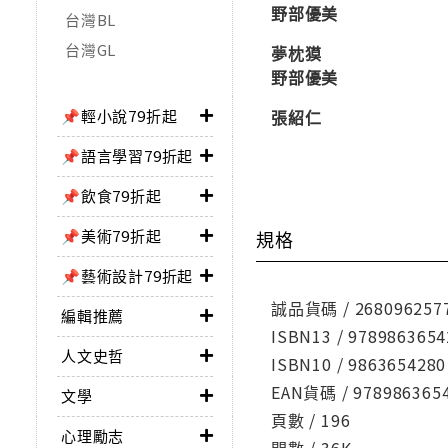
野部優美
台灣BL
台灣GL
夢枕獏
野部優美
📌輕小說79折起
張紹仁
📌語言學習79折起
📌飲食79折起
📌美術79折起
規格
📌藝術設計79折起
誠品貨碼 / 268096257
編輯推薦
ISBN13 / 9789863654
人文史哲
ISBN10 / 9863654280
EAN貨碼 / 978986365
文學
頁數 / 196
心理勵志
開數 / 36K