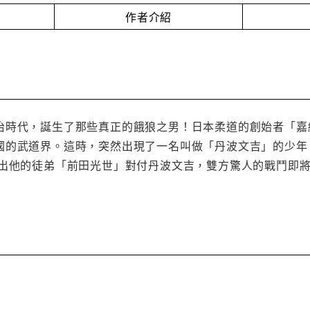
作者介紹
治時代，誕生了那些真正的餓狼之男！日本柔道的創始者「嘉
國的武道界。這時，突然出現了一名叫做「丹波文吉」的少年
派出他的徒弟「前田光世」對付丹波文吉，雙方驚人的戰鬥即